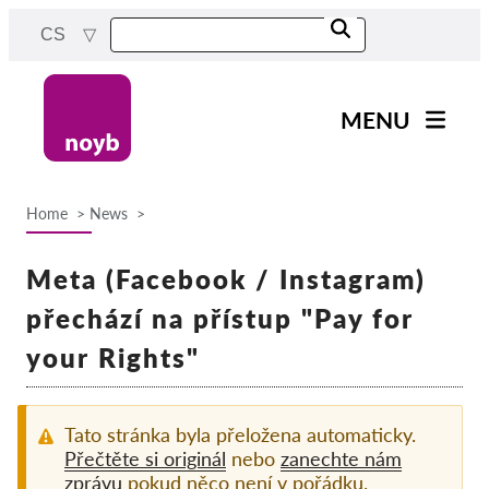
Skip
CS
to
main
content
MENU
Main
Novinky
navigation
Home
News
Naše práce
Breadcrumb
Projekty
Meta (Facebook / Instagram)
Rozhodnutí dozorových
přechází na přístup "Pay for
orgánů
your Rights"
Rozhodnutí pro jednotlivé
společnosti
Reports & Resources
Tato stránka byla přeložena automaticky.
Přečtěte si originál
nebo
zanechte nám
zprávu
pokud něco není v pořádku.
Exercise your rights!