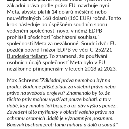
základní práva podle práva EU, navrhuje nyní
Meta, abyste platili 14 dolarů měsíčně nebo
neuvěřitelných 168 dolarů (160 EUR) ročně. Tento
krok následuje po úspěšném soudním sporu
vedeném společností noyb, v němž EDPB
prohlásil předchozí "obcházení souhlasu"
společnosti Meta za nezákonné. Soudní dvůr EU
později potvrdil názor EDPB ve věci
C-252/21
Bundeskartellamt
. To znamená, že používání
osobních údajů společností Meta bylo v EU
nezákonné přinejmenším v letech 2018 až 2023
.
Max Schrems:
"Základní práva nemohou být na
prodej. Budeme příště platit za volební právo nebo
právo na svobodu projevu? Znamenalo by to, že
těchto práv mohou využívat pouze bohatí, a to v
době, kdy mnoho lidí bojuje o to, aby vyšlo s penězi.
Zavedení této myšlenky v oblasti vašeho práva na
ochranu osobních údajů je významným posunem.
Bojovali bychom proti tomu nahoru a dolů u soudů."