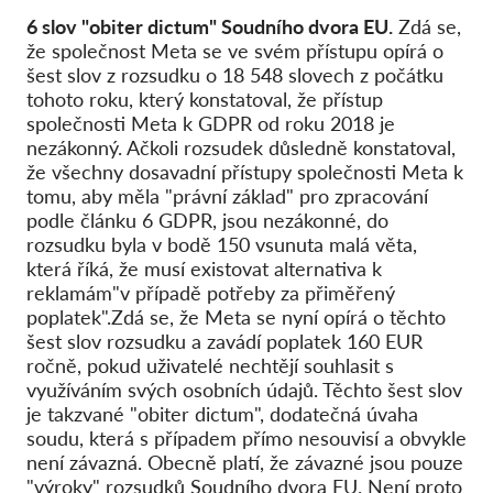
6 slov "obiter dictum" Soudního dvora EU.
Zdá se,
že společnost Meta se ve svém přístupu opírá o
šest slov z
rozsudku o 18 548 slovech z počátku
tohoto roku, který konstatoval, že přístup
společnosti Meta k GDPR od roku 2018 je
nezákonný. Ačkoli rozsudek důsledně konstatoval,
že všechny dosavadní přístupy společnosti Meta k
tomu, aby měla "právní základ" pro zpracování
podle článku 6 GDPR, jsou nezákonné, do
rozsudku byla v bodě 150 vsunuta malá věta,
která říká, že musí existovat alternativa k
reklamám
"v případě potřeby za přiměřený
poplatek
".
Zdá se, že Meta se nyní opírá o těchto
šest slov rozsudku a zavádí poplatek 160 EUR
ročně, pokud uživatelé nechtějí souhlasit s
využíváním svých osobních údajů. Těchto šest slov
je takzvané "obiter dictum", dodatečná úvaha
soudu, která s případem přímo nesouvisí a obvykle
není závazná. Obecně platí, že závazné jsou pouze
"výroky" rozsudků Soudního dvora EU. Není proto