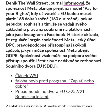
Hromadná žaloba
Deník The Wall Street Journal
informoval
, že
společnost Meta plánuje přejít na model "Pay for
OnionShare
your Rights", kdy uživatelé z EU budou muset
Média
platit 168 dolarů ročně (160 eur ročně), pokud
nebudou souhlasit s tím, že se vzdají svého
Kontakt
základního práva na soukromí na platformách,
jako jsou Instagram a Facebook. Historie ukázala,
že regulační orgán společnosti Meta, irský úřad
GDPRhub
DPC, pravděpodobně přistoupí na jakýkoli
způsob, jakým může společnost Meta obejít
GDPR. Společnost však může na podporu svého
přístupu použít i šest slov z nedávného rozhodnutí
Soudního dvora EU (SDEU).
Článek WSJ
žaloba noyb proti programu "Zaplať, nebo
dobře"
Případ Soudního dvora EU C-252/21
Bundeskartellamt
Zaplať za svá práva.
Abyste mohli využívat svá