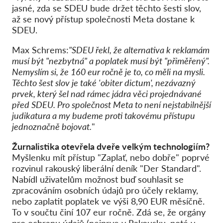
jasné, zda se SDEU bude držet těchto šesti slov,
až se nový přístup společnosti Meta dostane k
SDEU.
Max Schrems:
"SDEU řekl, že alternativa k reklamám
musí být "nezbytná" a poplatek musí být "přiměřený".
Nemyslím si, že 160 eur ročně je to, co měli na mysli.
Těchto šest slov je také 'obiter dictum', nezávazný
prvek, který šel nad rámec jádra věci projednávané
před SDEU. Pro společnost Meta to není nejstabilnější
judikatura a my budeme proti takovému přístupu
jednoznačně bojovat.
"
Žurnalistika otevřela dveře velkým technologiím?
Myšlenku mít přístup "Zaplať, nebo dobře" poprvé
rozvinul rakouský liberální deník "Der Standard".
Nabídl uživatelům možnost buď souhlasit se
zpracováním osobních údajů pro účely reklamy,
nebo zaplatit poplatek ve výši 8,90 EUR měsíčně.
To v součtu činí 107 eur ročně. Zdá se, že orgány