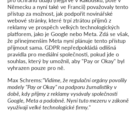
pro ochranu údajů (nejprve v Rakousku, poté v
Německu a nyní také ve Francii) považovaly tento
přístup za možnost, jak podpořit novinářské
webové stránky, které trpí ztrátou příjmů z
reklamy ve prospěch velkých technologických
platforem, jako je Google nebo Meta. Zdá se však,
že přinejmenším Meta nyní plánuje tento přístup
přijmout sama. GDPR nepředpokládá odlišná
pravidla pro mediální společnosti, pokud jde o
souhlas, který by umožnil, aby "Pay or Okay" byl
vyhrazen pouze pro ně.
Max Schrems:
"Vidíme, že regulační orgány povolily
modely "Pay or Okay" na podporu žurnalistiky v
době, kdy příjmy z reklamy vysávaly společnosti
Google, Meta a podobně. Nyní tuto mezeru v zákoně
využívají velké technologické firmy.
"