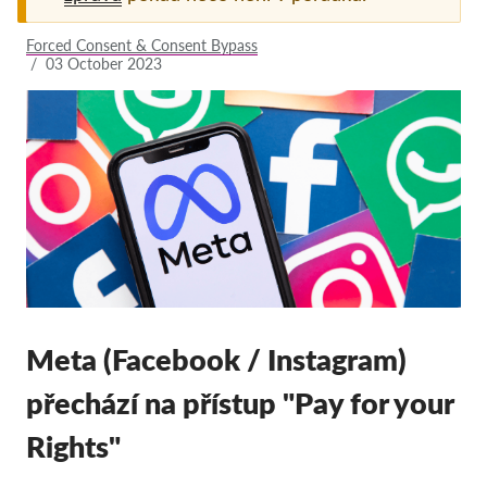
Pordporte nás!
Forced Consent & Consent Bypass
/
03 October 2023
Členství
Příspěvky
Sponzorství
Daňová uznatelnost
Přihlášení člena
O nás
Tým
Meta (Facebook / Instagram)
Výroční zprávy
přechází na přístup "Pay for your
Otázky a odpovědi
Rights"
Kariéra