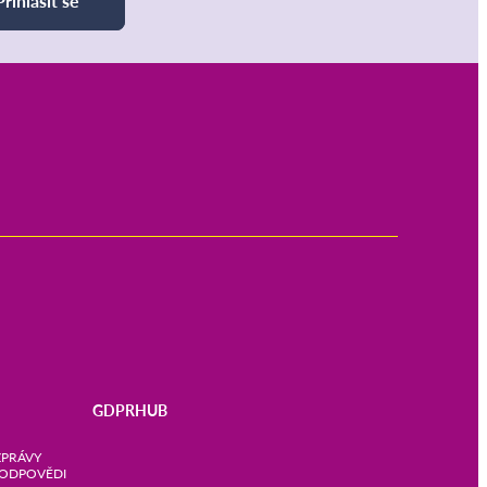
Přihlásit se
GDPRHUB
ZPRÁVY
 ODPOVĚDI