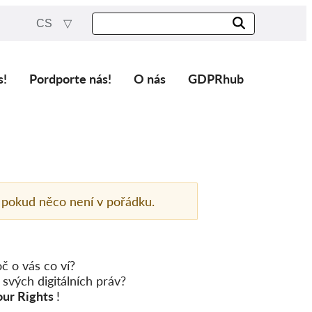
CS
s!
Pordporte nás!
O nás
GDPRhub
pokud něco není v pořádku.
č o vás co ví?
 svých digitálních práv?
our Rights
!