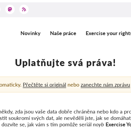
Novinky
Naše práce
Exercise your right
Main
navigation
Uplatňujte svá práva!
tomaticky.
Přečtěte si originál
nebo
zanechte nám zprávu
někdy, zda jsou vaše data dobře chráněna nebo kdo a pro
jistit soukromí svých dat, ale nevěděli jste, jak se domáhat
a dozvíte se, jak vám s tím pomůže seriál
noyb
Exercise Y