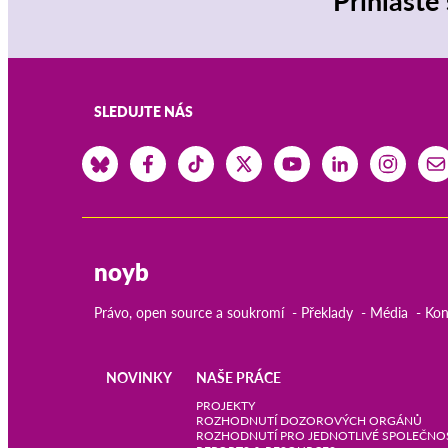
Přihlaste
SLEDUJTE NÁS
noyb
Právo, open source a soukromí
Překlady
Média
Kon
NOVINKY
NAŠE PRÁCE
Main
PROJEKTY
ROZHODNUTÍ DOZOROVÝCH ORGÁNŮ
ROZHODNUTÍ PRO JEDNOTLIVÉ SPOLEČNO