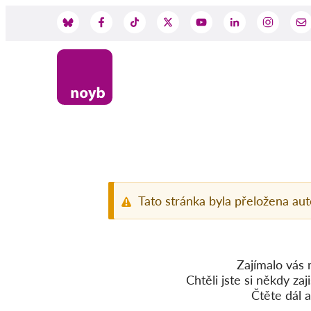
Skip
to
Social
main
content
Media
Tato stránka byla přeložena au
Zajímalo vás 
Chtěli jste si někdy za
Čtěte dál 