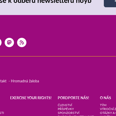
 se k odběru newsletteru noyb
takt
Hromadná žaloba
EXERCISE YOUR RIGHTS!
PORDPORTE NÁS!
O NÁS
ČLENSTVÍ
TÝM
PŘÍSPĚVKY
VÝROČNÍ 
STI
SPONZORSTVÍ
OTÁZKY A