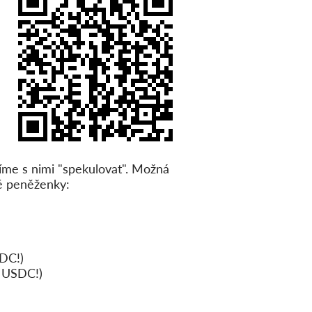
me s nimi "spekulovat". Možná
é peněženky:
DC!)
 USDC!)