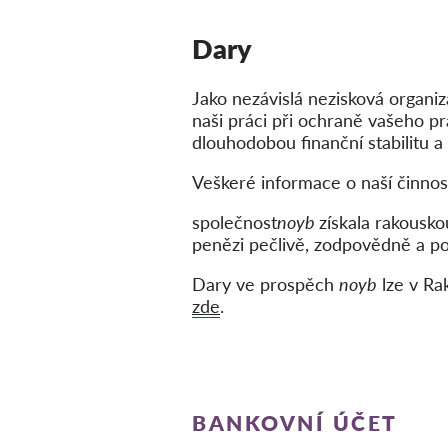
Dary
Jako nezávislá nezisková organi
naši práci při ochraně vašeho p
dlouhodobou finanční stabilitu a 
Veškeré informace o naší činnost
společnost
noyb
získala rakousko
penězi pečlivě, zodpovědně a p
Dary ve prospěch
noyb
lze v Ra
zde
.
BANKOVNÍ ÚČET