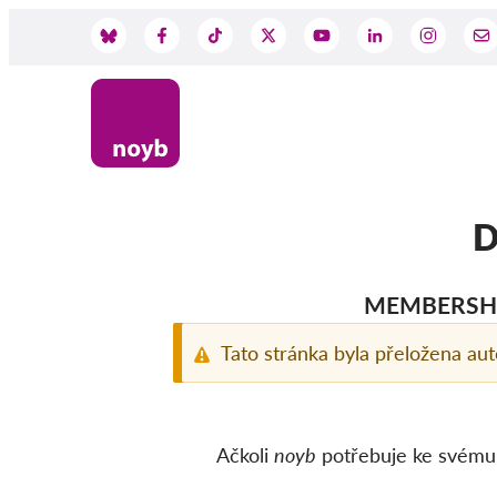
Skip
to
Social
main
content
Media
D
MEMBERSHI
Support
Tato stránka byla přeložena au
Ačkoli
noyb
potřebuje ke svému f