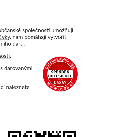
 občanské společnosti umožňují
ěvky,
nám pomáhají vytvořit
lního daru.
osti
.
 s darovanými
cí naleznete