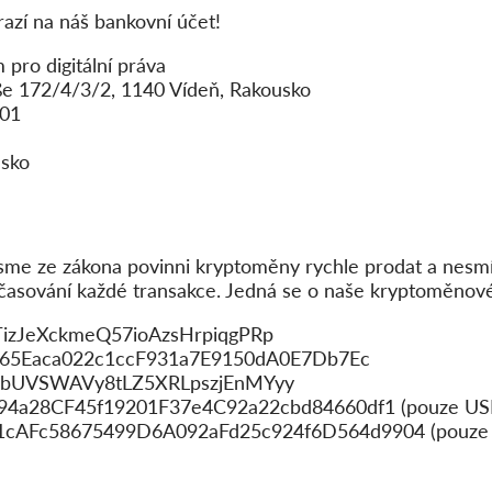
razí na náš bankovní účet!
pro digitální práva
aße 172/4/3/2, 1140 Vídeň, Rakousko
601
usko
sme ze zákona povinni kryptoměny rychle prodat a nesmí
ačasování každé transakce. Jedná se o naše kryptoměnov
TizJeXckmeQ57ioAzsHrpiqgPRp
265Eaca022c1ccF931a7E9150dA0E7Db7Ec
AsbUVSWAVy8tLZ5XRLpszjEnMYyy
F94a28CF45f19201F37e4C92a22cbd84660df1 (pouze US
x21cAFc58675499D6A092aFd25c924f6D564d9904 (pouze