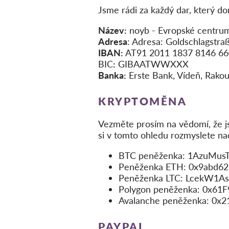
Jsme rádi za každý dar, který do
Název:
noyb - Evropské centrum 
Adresa
: Adresa: Goldschlagstr
IBAN:
AT91 2011 1837 8146 6
BIC
:
GIBAATWWXXX
Banka:
Erste Bank, Vídeň, Rako
KRYPTOMĚNA
Vezměte prosím na vědomí, že j
si v tomto ohledu rozmyslete n
BTC peněženka: 1AzuMus
Peněženka ETH: 0x9abd6
Peněženka LTC: LcekW1
Polygon peněženka: 0x61
Avalanche peněženka: 0
PAYPAL