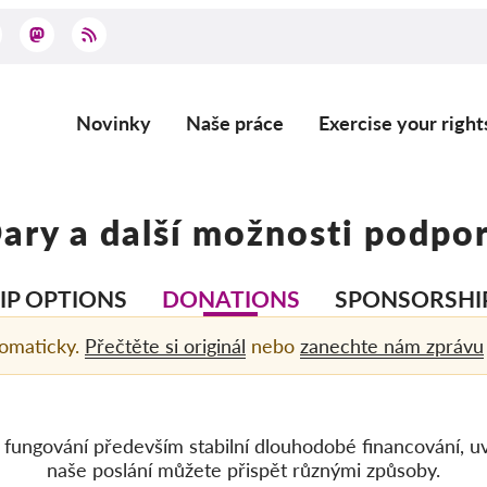
Novinky
Naše práce
Exercise your right
Main
navigation
ary a další možnosti podpo
P OPTIONS
DONATIONS
SPONSORSHI
tomaticky.
Přečtěte si originál
nebo
zanechte nám zprávu
ungování především stabilní dlouhodobé financování, uvít
naše poslání můžete přispět různými způsoby.