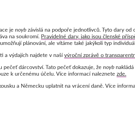
zace je
noyb
závislá na podpoře jednotlivců. Tyto dary od
ráva na soukromí.
Pravidelné dary, jako jsou členské přísp
umožňují plánování, ale vítáme také jakýkoli typ individuá
i a výdajích najdete v naší
výroční zprávě o transparentn
u pečeť dárcovství. Tato pečeť dokazuje, že
noyb
nakládá
ouze k určenému účelu. Více informací naleznete
zde.
kousku a Německu uplatnit na vrácení daně. Více informa