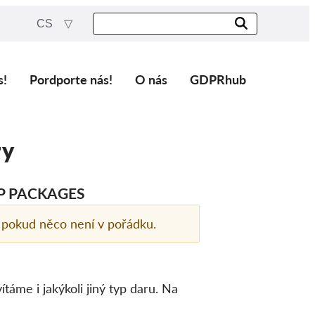
CS
s!
Pordporte nás!
O nás
GDPRhub
ry
P PACKAGES
pokud něco není v pořádku.
áme i jakýkoli jiný typ daru. Na