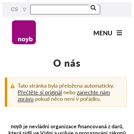
Skip
CS
to
main
content
MENU
Main
Novinky
navigation
Naše práce
O nás
Projekty
Rozhodnutí dozorových
Tato stránka byla přeložena automaticky.
orgánů
Přečtěte si originál
nebo
zanechte nám
zprávu
pokud něco není v pořádku.
Rozhodnutí pro jednotlivé
společnosti
Reports & Resources
noyb
je nevládní organizace financovaná z darů,
Exercise your rights!
která sídlí ve Vídni a usiluje o prosazování zákonů