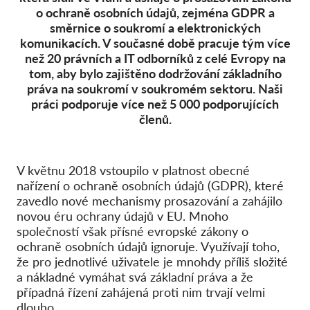
o ochraně osobních údajů, zejména GDPR a
Pordporte nás!
směrnice o soukromí a elektronických
komunikacích. V současné době pracuje tým více
Členství
než 20 právních a IT odborníků z celé Evropy na
tom, aby bylo zajištěno dodržování základního
Příspěvky
práva na soukromí v soukromém sektoru. Naši
Sponzorství
práci podporuje více než 5 000 podporujících
členů.
Daňová uznatelnost
Přihlášení člena
V květnu 2018 vstoupilo v platnost obecné
nařízení o ochraně osobních údajů (GDPR), které
O nás
zavedlo nové mechanismy prosazování a zahájilo
novou éru ochrany údajů v EU. Mnoho
Tým
společností však přísné evropské zákony o
Výroční zprávy
ochraně osobních údajů ignoruje. Využívají toho,
že pro jednotlivé uživatele je mnohdy příliš složité
Otázky a odpovědi
a nákladné vymáhat svá základní práva a že
Kariéra
případná řízení zahájená proti nim trvají velmi
dlouho.