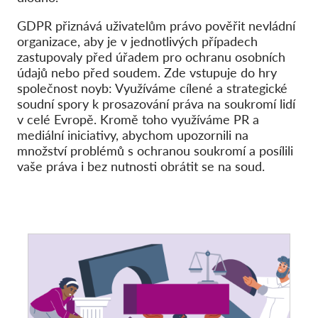
Hromadná žaloba
GDPR přiznává uživatelům právo pověřit nevládní
OnionShare
organizace, aby je v jednotlivých případech
Média
zastupovaly před úřadem pro ochranu osobních
údajů nebo před soudem. Zde vstupuje do hry
Kontakt
společnost noyb: Využíváme cílené a strategické
soudní spory k prosazování práva na soukromí lidí
GDPRhub
v celé Evropě. Kromě toho využíváme PR a
mediální iniciativy, abychom upozornili na
množství problémů s ochranou soukromí a posílili
vaše práva i bez nutnosti obrátit se na soud.