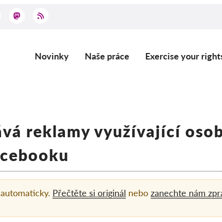
Novinky
Naše práce
Exercise your right
Main
navigation
á reklamy využívající osob
acebooku
 automaticky.
Přečtěte si originál
nebo
zanechte nám zpr