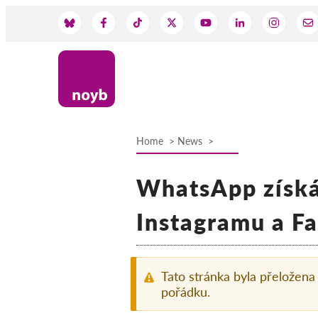
Skip
to
Social
main
content
Media
Home
News
Breadcrumb
WhatsApp získáv
Instagramu a F
Tato stránka byla přeložena
pořádku.