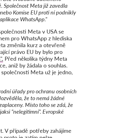
 Společnost Meta již zavedla
 nebo Komise EU proti ní podnikly
 aplikace WhatsApp."
polečnosti Meta v USA se
rhem pro WhatsApp z hlediska
eta změnila kurz a otevřeně
vající právo EU by bylo pro
".
Před několika týdny Meta
e, aniž by žádala o souhlas.
e společnosti Meta už je jedno,
rodní úřady pro ochranu osobních
 dozvěděla, že to nemá žádné
zaplaceny. Místo toho se zdá, že
aksi "nelegitimní". Evropské
. V případě potřeby zahájíme
a proto je zatím nelze