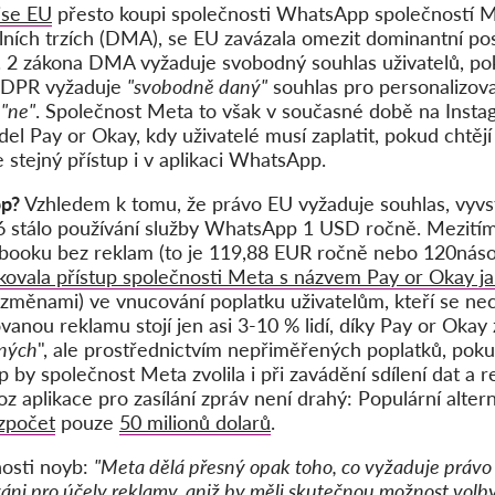
se EU
přesto koupi společnosti WhatsApp společností 
lních trzích (DMA), se EU zavázala omezit dominantní po
. 2 zákona DMA vyžaduje svobodný souhlas uživatelů, pok
 GDPR vyžaduje
"svobodně daný"
souhlas pro personalizov
o
"ne"
. Společnost Meta to však v současné době na Inst
l Pay or Okay, kdy uživatelé musí zaplatit, pokud chtějí 
tejný přístup i v aplikaci WhatsApp.
pp?
Vzhledem k tomu, že právo EU vyžaduje souhlas, vyvst
6 stálo používání služby WhatsApp 1 USD ročně. Mezití
booku bez reklam (to je 119,88 EUR ročně nebo 120náso
fikovala přístup společnosti Meta s názvem Pay or Okay 
 změnami) ve vnucování poplatku uživatelům, kteří se nec
anou reklamu stojí jen asi 3-10 % lidí, díky Pay or Okay
aných
", ale prostřednictvím nepřiměřených poplatků, poku
 by společnost Meta zvolila i při zavádění sdílení dat a 
oz aplikace pro zasílání zpráv není drahý: Populární alte
zpočet
pouze
50 milionů dolarů
.
osti noyb:
"Meta dělá přesný opak toho, co vyžaduje právo 
dováni pro účely reklamy, aniž by měli skutečnou možnost vo