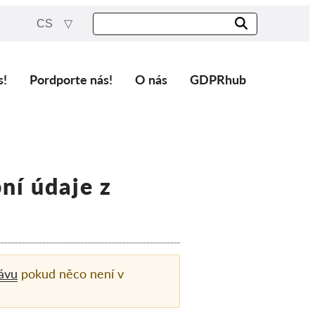
CS
s!
Pordporte nás!
O nás
GDPRhub
ní údaje z
ávu
pokud něco není v