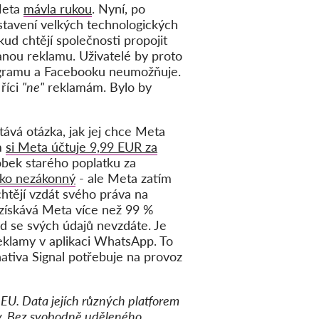
Meta
mávla rukou
. Nyní, po
stavení velkých technologických
ud chtějí společnosti propojit
anou reklamu. Uživatelé by proto
agramu a Facebooku neumožňuje.
říci
"ne"
reklamám. Bylo by
ává otázka, jak jej chce Meta
m
si Meta účtuje 9,99 EUR za
bek starého poplatku za
jako nezákonný
- ale Meta zatím
htějí vzdát svého práva na
 získává Meta více než 99 %
d se svých údajů nevzdáte. Je
reklamy v aplikaci WhatsApp. To
rnativa Signal potřebuje na provoz
EU. Data jejích různých platforem
lby. Bez svobodně uděleného