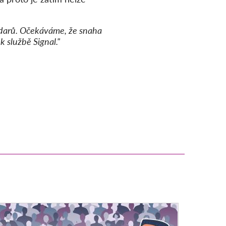
z darů. Očekáváme, že snaha
 službě Signal."