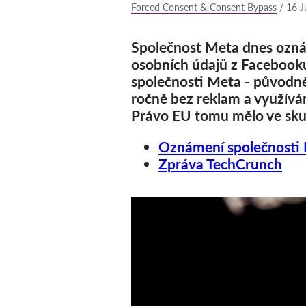
Forced Consent & Consent Bypass
/
16 J
Společnost Meta dnes oznám
osobních údajů z Facebooku
společnosti Meta - původně 
ročně bez reklam a využíván
Právo EU tomu mělo ve skut
Oznámení společnosti
Zpráva TechCrunch