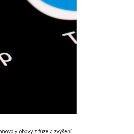
novaly obavy z fúze a zvýšení