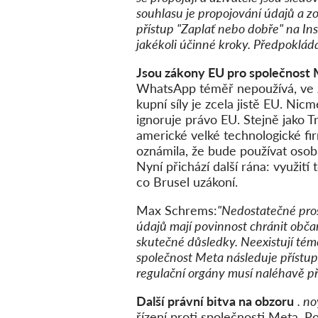
souhlasu je propojování údajů a 
přístup "Zaplať nebo dobře" na In
jakékoli účinné kroky. Předpoklád
Jsou zákony EU pro společnost 
WhatsApp téměř nepoužívá, ve z
kupní síly je zcela jistě EU. N
ignoruje právo EU. Stejně jako Tr
americké velké technologické f
oznámila, že bude používat osobn
Nyní přichází další rána: využit
co Brusel uzákoní.
Max Schrems:
"Nedostatečné pros
údajů mají povinnost chránit obča
skutečné důsledky. Neexistují tém
společnost Meta následuje přístup 
regulační orgány musí naléhavě př
Další právní bitva na obzoru
. n
řízení proti společnosti Meta. Po