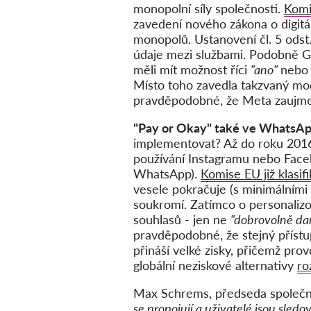
monopolní síly společnosti.
Komi
zavedení nového zákona o digitá
monopolů. Ustanovení čl. 5 odst
údaje mezi službami. Podobně
měli mít možnost říci
"ano"
neb
Místo toho zavedla takzvaný mode
pravděpodobné, že Meta zaujme s
"Pay or Okay" také ve WhatsA
implementovat? Až do roku 201
používání Instagramu nebo Face
WhatsApp).
Komise EU již klasi
vesele pokračuje (s minimálními
soukromí. Zatímco o personalizov
souhlasů - jen ne
"dobrovolně d
pravděpodobné, že stejný přístup
přináší velké zisky, přičemž prov
globální neziskové alternativy
ro
Max Schrems, předseda společn
se propojují a uživatelé jsou sle