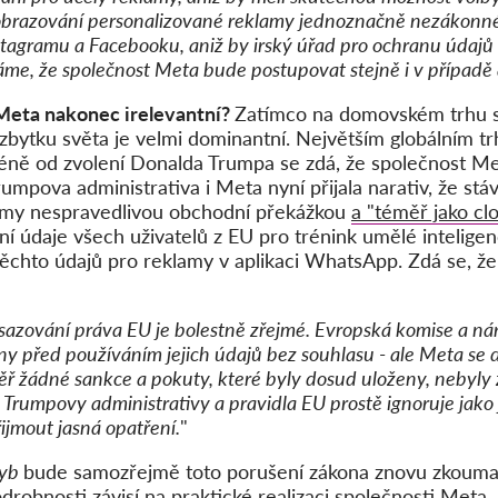
zobrazování personalizované reklamy jednoznačně nezákonné.
stagramu a Facebooku, aniž by irský úřad pro ochranu údajů
áme, že společnost Meta bude postupovat stejně i v případě
Meta nakonec irelevantní?
Zatímco na domovském trhu s
bytku světa je velmi dominantní. Největším globálním t
icméně od zvolení Donalda Trumpa se zdá, že společnost M
umpova administrativa i Meta nyní přijala narativ, že stá
irmy nespravedlivou obchodní překážkou
a "téměř jako clo
í údaje všech uživatelů z EU pro trénink umělé inteligenc
í těchto údajů pro reklamy v aplikaci WhatsApp. Zdá se, ž
azování práva EU je bolestně zřejmé. Evropská komise a ná
ny před používáním jejich údajů bez souhlasu - ale Meta se
ěř žádné sankce a pokuty, které byly dosud uloženy, nebyly 
Trumpovy administrativy a pravidla EU prostě ignoruje jako j
ijmout jasná opatření.
"
oyb
bude samozřejmě toto porušení zákona znovu zkoumat
drobnosti závisí na praktické realizaci společnosti Meta, 