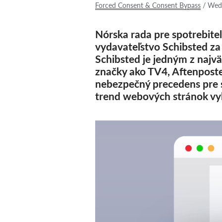
Forced Consent & Consent Bypass
/
Wed,
Nórska rada pre spotrebiteľ
vydavateľstvo Schibsted za
Schibsted je jedným z najvä
značky ako TV4, Aftenpost
nebezpečný precedens pre sl
trend webových stránok vyb