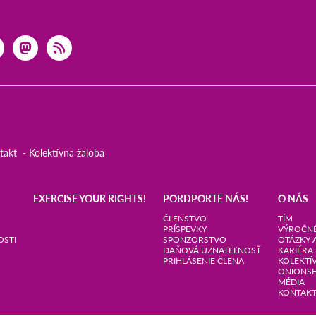
takt
Kolektívna žaloba
EXERCISE YOUR RIGHTS!
PORDPORTE NÁS!
O NÁS
ČLENSTVO
TÍM
PRÍSPEVKY
VÝROČNÉ
OSTI
SPONZORSTVO
OTÁZKY 
DAŇOVÁ UZNATEĽNOSŤ
KARIÉRA
PRIHLÁSENIE ČLENA
KOLEKTÍ
ONIONS
MÉDIA
KONTAK