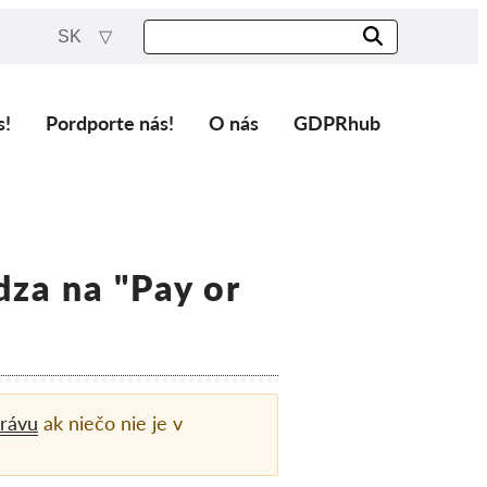
SK
s!
Pordporte nás!
O nás
GDPRhub
dza na "Pay or
rávu
ak niečo nie je v