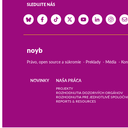
SLEDUJTE NÁS
noyb
Právo, open source a súkromie
Preklady
Média
Kon
NOVINKY
NAŠA PRÁCA
Main
PROJEKTY
ROZHODNUTIA DOZORNÝCH ORGÁNOV
ROZHODNUTIA PRE JEDNOTLIVÉ SPOLOČN
navigation
REPORTS & RESOURCES