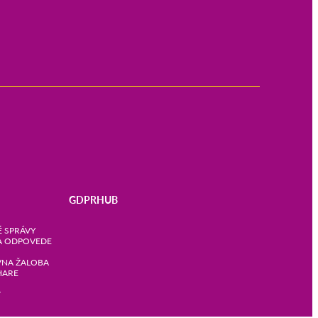
GDPRHUB
 SPRÁVY
A ODPOVEDE
VNA ŽALOBA
HARE
T