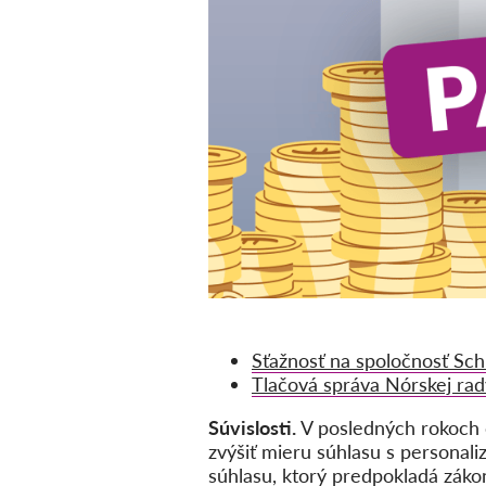
Sťažnosť na spoločnosť Sch
Tlačová správa Nórskej rad
Súvislosti.
V posledných rokoch 
zvýšiť mieru súhlasu s persona
súhlasu, ktorý predpokladá záko