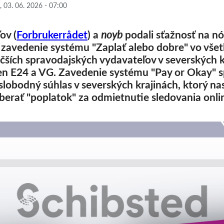
 03. 06. 2026 - 07:00
ov (
Forbrukerrådet
) a
noyb
podali sťažnosť na nó
 zavedenie systému "Zaplať alebo dobre" vo vše
čších spravodajských vydavateľov v severských k
en E24 a VG. Zavedenie systému "Pay or Okay" 
obodný súhlas v severských krajinách, ktorý nas
erať "poplatok" za odmietnutie sledovania onli