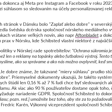
ala dokonca aj Meta pre Instagram a Facebook v roku 2023
edzi súhlasom so sledovaním na účely personalizovanej re
stránok v Dánsku bolo "Zaplať alebo dobre" v severskýc
iedla švédska dcérska spoločnosť nórskeho mediálneho v
nkach vrátane veľkých novín, ako napr
Aftonbladet
a doko
prax v Nórsku, kde Schibsted vlastní niektoré z najväčší
politiky v Nórskej rade spotrebiteľov:
"Ochrana súkromia je
ež len o reklamy na topánky alebo futbalovú výstroj. Tento
myslíme, ako sa správame a ako nás možno ovplyvniť, keď sme 
.
Je dobre známe, že takzvané "miery súhlasu" prudko st
dobre". Priemyselné dokumenty ukazujú, že takéto systém
nych štúdií len 0,16 % až 7 % ľudí chce byť sledovaných a
klamu. Ak viac ako 90 % používateľov dostane opak toho,
 vyžaduje nariadenie GDPR. Spoločnosť Schibsted to doko
lasu; pozn. red.] umožníte bez toho, aby ste za to požadoval
,
Fredric Karén
,
Výkonný viceprezident spoločnosti Schi