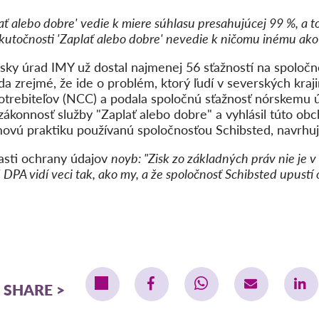
ať alebo dobre' vedie k miere súhlasu presahujúcej 99 %, a t
skutočnosti 'Zaplať alebo dobre' nevedie k ničomu inému ako
ky úrad IMY už dostal najmenej 56 sťažností na spoločn
a zrejmé, že ide o problém, ktorý ľudí v severských kraj
potrebiteľov (NCC) a podala spoločnú sťažnosť nórskemu 
ákonnosť služby "Zaplať alebo dobre" a vyhlásil túto ob
ovú praktiku používanú spoločnosťou Schibsted, navrhuj
asti ochrany údajov
noyb: "Zisk zo základných práv nie je
DPA vidí veci tak, ako my, a že spoločnosť Schibsted upustí 
SHARE