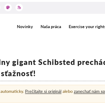
Novinky
Naša práca
Exercise your right
Main
navigation
ny gigant Schibsted prechá
sťažnosť!
á automaticky.
Prečítajte si originál
alebo
zanechať nám sp