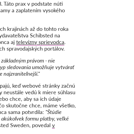
. Táto prax v podstate núti
klamy a zaplatením vysokého
h krajinách až do tohto roka
ydavateľstva Schibsted na
nca aj
televízny sprievodca
.
ch spravodajských portálov.
 základným právom - nie
 typ sledovania umožňuje vytvárať
najzraniteľnejší."
úpajú, keď webové stránky začnú
y neustále vedú k miere súhlasu
lebo chce, aby sa ich údaje
 čo skutočne chce, máme všetko,
nca sama potvrdila:
"Štúdie
i akúkoľvek formu platby, veľké
bsted Sweden, povedal
v