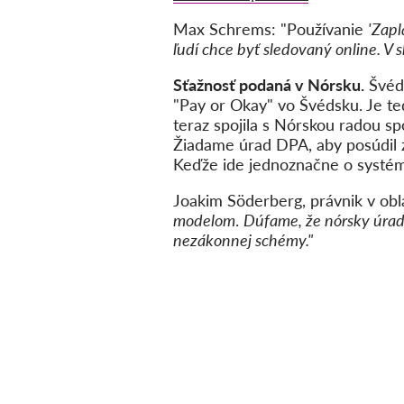
Max Schrems: "Používanie
'Zapl
ľudí chce byť sledovaný online. V 
Sťažnosť podaná v Nórsku.
Švéds
"Pay or Okay" vo Švédsku. Je ted
teraz spojila s Nórskou radou s
Žiadame úrad DPA, aby posúdil z
Keďže ide jednoznačne o systém
Joakim Söderberg, právnik v obl
modelom
.
Dúfame, že nórsky úrad 
nezákonnej schémy."