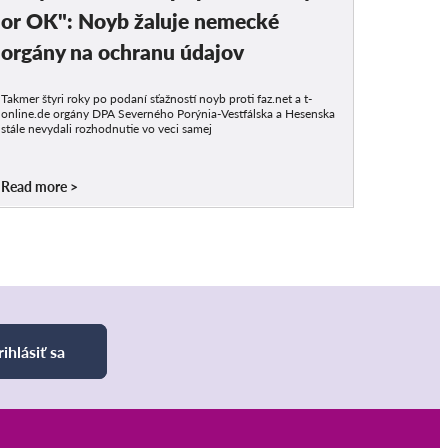
or OK": Noyb žaluje nemecké
orgány na ochranu údajov
Takmer štyri roky po podaní sťažností noyb proti faz.net a t-
online.de orgány DPA Severného Porýnia-Vestfálska a Hesenska
stále nevydali rozhodnutie vo veci samej
Read more
rihlásiť sa