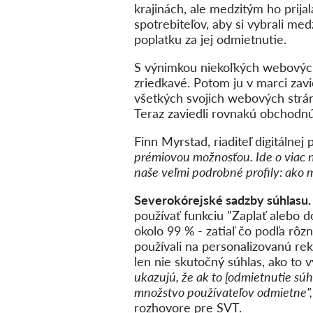
krajinách, ale medzitým ho prij
spotrebiteľov, aby si vybrali m
poplatku za jej odmietnutie.
S výnimkou niekoľkých webových 
zriedkavé. Potom ju v marci zav
všetkých svojich webových strá
Teraz zaviedli rovnakú obchodnú 
Finn Myrstad, riaditeľ digitálnej 
prémiovou možnosťou. Ide o viac n
naše veľmi podrobné profily: ako 
Severokórejské sadzby súhlasu
používať funkciu "Zaplať alebo 
okolo 99 % - zatiaľ čo podľa rôz
používali na personalizovanú re
len nie skutočný súhlas, ako to
ukazujú, že ak to [odmietnutie súh
množstvo používateľov odmietne"
rozhovore pre SVT
.