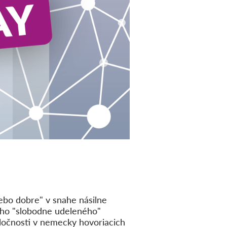
ebo dobre" v snahe násilne
ého "slobodne udeleného"
oločnosti v nemecky hovoriacich