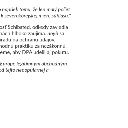
o napriek tomu, že len malý počet
 k severokórejskej miere súhlasu.
"
osť Schibsted, odkedy zaviedla
inách hlboko zaujíma.
noyb
sa
úradu na ochranu údajov.
chodnú praktiku za nezákonnú.
eme, aby DPA udelil aj pokutu.
 v Európe legitímnym obchodným
od tejto nepopulárnej a