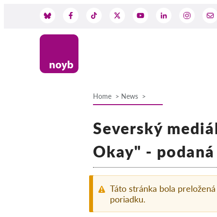
Skip
to
Social
main
content
Media
Home
News
Breadcrumb
Severský mediál
Okay" - podaná 
Táto stránka bola preložen
poriadku.