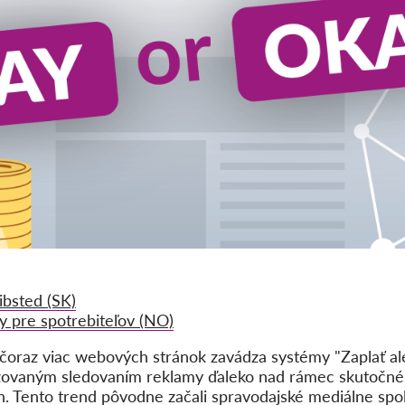
ibsted (SK)
y pre spotrebiteľov (NO)
čoraz viac webových stránok zavádza systémy "Zaplať al
lizovaným sledovaním reklamy ďaleko nad rámec skutočn
n. Tento trend pôvodne začali spravodajské mediálne sp