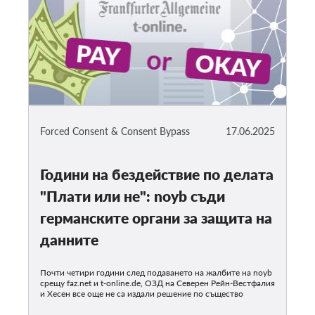
Forced Consent & Consent Bypass
17.06.2025
Години на бездействие по делата
"Плати или не": noyb съди
германските органи за защита на
данните
Почти четири години след подаването на жалбите на noyb
срещу faz.net и t-online.de, ОЗД на Северен Рейн-Вестфалия
и Хесен все още не са издали решение по същество