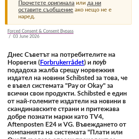
Прочетете оригинала
или
да ни
оставите съобщение
ако нещо не е
Членство
наред.
Дарения
Forced Consent & Consent Bypass
Спонсорство
/
03 June 2026
Tax deductability
Днес Съветът на потребителите на
Member Login
Норвегия (
Forbrukerrådet
) и
noyb
подадоха жалба срещу норвежкия
За нас
издател на новини Schibsted за това, че
е въвел системата "Pay or Okay" за
Екип
всички свои продукти. Schibsted е един
Годишни доклади
от най-големите издатели на новини в
скандинавските страни и притежава
Често задавани въпроси
добре познати марки като TV4,
Работни места
Aftenposten E24 и VG. Въвеждането от
Колективни искове
компанията на системата "Плати или