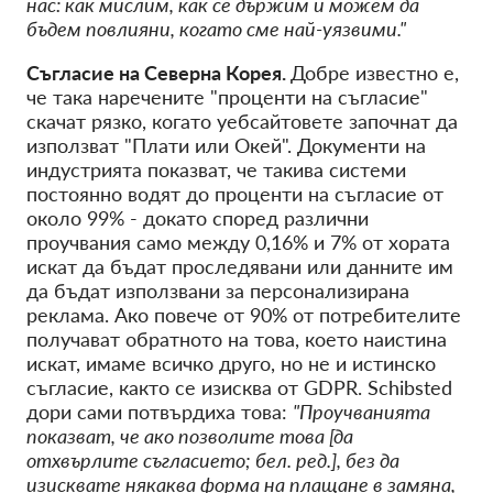
нас: как мислим, как се държим и можем да
бъдем повлияни, когато сме най-уязвими."
Съгласие на Северна Корея.
Добре известно е,
че така наречените "проценти на съгласие"
скачат рязко, когато уебсайтовете започнат да
използват "Плати или Окей". Документи на
индустрията показват, че такива системи
постоянно водят до проценти на съгласие от
около 99% - докато според различни
проучвания само между 0,16% и 7% от хората
искат да бъдат проследявани или данните им
да бъдат използвани за персонализирана
реклама. Ако повече от 90% от потребителите
получават обратното на това, което наистина
искат, имаме всичко друго, но не и истинско
съгласие, както се изисква от GDPR. Schibsted
дори сами потвърдиха това:
"Проучванията
показват, че ако позволите това [да
отхвърлите съгласието; бел. ред.], без да
изисквате някаква форма на плащане в замяна,