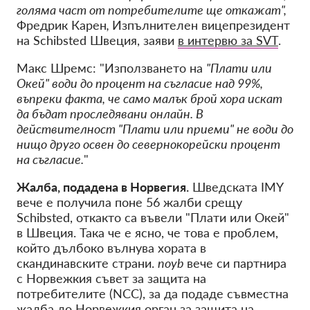
голяма част от потребителите ще откажат",
Фредрик Карен
,
Изпълнителен вицепрезидент
на Schibsted Швеция, заяви
в интервю за SVT
.
Макс Шремс: "Използването на
"Плати или
Окей" води до процент на съгласие над 99%,
въпреки факта, че само малък брой хора искат
да бъдат проследявани онлайн. В
действителност "Плати или приеми" не води до
нищо друго освен до севернокорейски процент
на съгласие.
"
Жалба, подадена в Норвегия.
Шведската IMY
вече е получила поне 56 жалби срещу
Schibsted, откакто са въвели "Плати или Окей"
в Швеция. Така че е ясно, че това е проблем,
който дълбоко вълнува хората в
скандинавските страни.
noyb
вече си партнира
с Норвежкия съвет за защита на
потребителите (NCC), за да подаде съвместна
жалба до Норвежкия орган за защита на