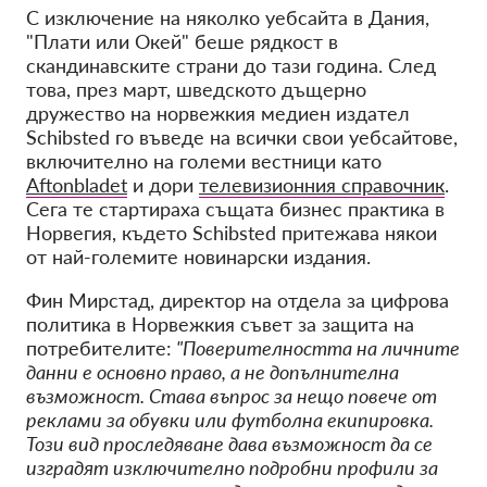
С изключение на няколко уебсайта в Дания,
"Плати или Окей" беше рядкост в
скандинавските страни до тази година. След
това, през март, шведското дъщерно
дружество на норвежкия медиен издател
Schibsted го въведе на всички свои уебсайтове,
включително на големи вестници като
Aftonbladet
и дори
телевизионния справочник
.
Сега те стартираха същата бизнес практика в
Норвегия, където Schibsted притежава някои
от най-големите новинарски издания.
Фин Мирстад, директор на отдела за цифрова
политика в Норвежкия съвет за защита на
потребителите:
"Поверителността на личните
данни е основно право, а не допълнителна
възможност. Става въпрос за нещо повече от
реклами за обувки или футболна екипировка.
Този вид проследяване дава възможност да се
изградят изключително подробни профили за