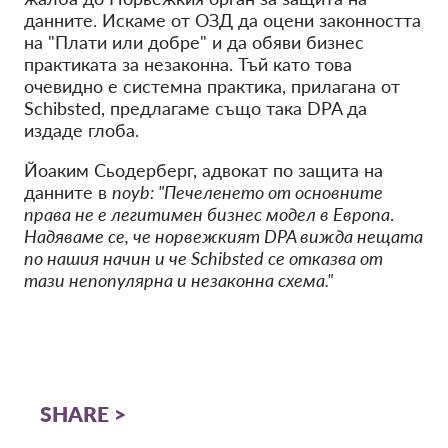
данните. Искаме от ОЗД да оцени законността
на "Плати или добре" и да обяви бизнес
практиката за незаконна. Тъй като това
очевидно е системна практика, прилагана от
Schibsted, предлагаме също така DPA да
издаде глоба.
Йоаким Сьодерберг, адвокат по защита на
данните в
noyb: "Печеленето от основните
права не е легитимен бизнес модел в Европа
.
Надяваме се, че норвежкият DPA вижда нещата
по нашия начин и че Schibsted се отказва от
тази непопулярна и незаконна схема."
SHARE