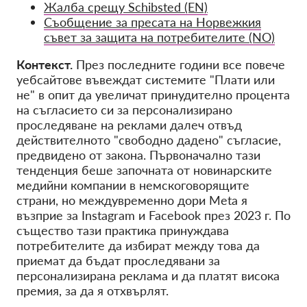
Жалба срещу Schibsted (EN)
Съобщение за пресата на Норвежкия
съвет за защита на потребителите (NO)
Контекст.
През последните години все повече
уебсайтове въвеждат системите "Плати или
не" в опит да увеличат принудително процента
на съгласието си за персонализирано
проследяване на реклами далеч отвъд
действителното "свободно дадено" съгласие,
предвидено от закона. Първоначално тази
тенденция беше започната от новинарските
медийни компании в немскоговорящите
страни, но междувременно дори Meta я
възприе за Instagram и Facebook през 2023 г. По
същество тази практика принуждава
потребителите да избират между това да
приемат да бъдат проследявани за
персонализирана реклама и да платят висока
премия, за да я отхвърлят.