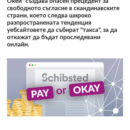
Окей" създава опасен прецедент за
OnionShare
свободното съгласие в скандинавските
медии
страни, което следва широко
Контакт
разпространената тенденция
уебсайтовете да събират "такса", за да
откажат да бъдат проследявани
GDPRhub
онлайн.