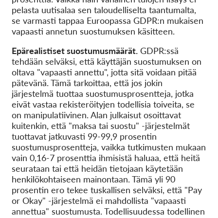
pelasta uutisalaa sen taloudelliselta taantumalta,
se varmasti tappaa Euroopassa GDPR:n mukaisen
vapaasti annetun suostumuksen käsitteen.
Epärealistiset suostumusmäärät.
GDPR:ssä
tehdään selväksi, että käyttäjän suostumuksen on
oltava "vapaasti annettu", jotta sitä voidaan pitää
pätevänä. Tämä tarkoittaa, että jos jokin
järjestelmä tuottaa suostumusprosentteja, jotka
eivät vastaa rekisteröityjen todellisia toiveita, se
on manipulatiivinen. Alan julkaisut osoittavat
kuitenkin, että "maksa tai suostu" -järjestelmät
tuottavat jatkuvasti 99-99,9 prosentin
suostumusprosentteja, vaikka tutkimusten mukaan
vain 0,16-7 prosenttia ihmisistä haluaa, että heitä
seurataan tai että heidän tietojaan käytetään
henkilökohtaiseen mainontaan. Tämä yli 90
prosentin ero tekee tuskallisen selväksi, että "Pay
or Okay" -järjestelmä ei mahdollista "vapaasti
annettua" suostumusta. Todellisuudessa todellinen