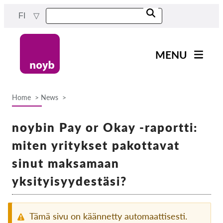
Skip
FI
to
main
content
MENU
Main
Uutiset
navigation
Home
News
Työmme
Breadcrumb
Projektit
noybin Pay or Okay -raportti:
Tapaukset DPA:ta kohti
miten yritykset pakottavat
Kaikki tapaukset
sinut maksamaan
Reports & Resources
yksityisyydestäsi?
Exercise your rights!
Tämä sivu on käännetty automaattisesti.
Tue meitä!