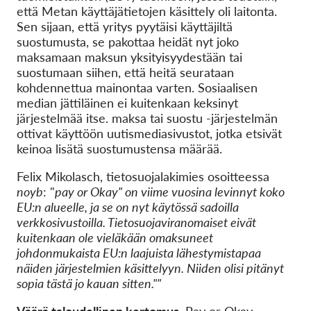
että Metan käyttäjätietojen käsittely oli laitonta.
Sen sijaan, että yritys pyytäisi käyttäjiltä
suostumusta, se pakottaa heidät nyt joko
maksamaan maksun yksityisyydestään tai
suostumaan siihen, että heitä seurataan
kohdennettua mainontaa varten. Sosiaalisen
median jättiläinen ei kuitenkaan keksinyt
järjestelmää itse. maksa tai suostu -järjestelmän
ottivat käyttöön uutismediasivustot, jotka etsivät
keinoa lisätä suostumustensa määrää.
Felix Mikolasch, tietosuojalakimies osoitteessa
noyb
: "
pay or Okay" on viime vuosina levinnyt koko
EU:n alueelle, ja se on nyt käytössä sadoilla
verkkosivustoilla. Tietosuojaviranomaiset eivät
kuitenkaan ole vieläkään omaksuneet
johdonmukaista EU:n laajuista lähestymistapaa
näiden järjestelmien käsittelyyn. Niiden olisi pitänyt
sopia tästä jo kauan sitten.""
Väärä taloudellinen kertomus.
Pay or Okay -