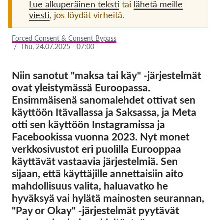
Lue alkuperäinen teksti
tai
lähetä meille
viesti
, jos löydät virheitä.
Jäsenyys
Lahjoitukset
Forced Consent & Consent Bypass
/
Thu, 24.07.2025 - 07:00
Sponsorointi
Tax deductability
Niin sanotut "maksa tai käy" -järjestelmät
ovat yleistymässä Euroopassa.
Jäsenten login
Ensimmäisenä sanomalehdet ottivat sen
käyttöön Itävallassa ja Saksassa, ja Meta
Meistä
otti sen käyttöön Instagramissa ja
Facebookissa vuonna 2023. Nyt monet
Tiimi
verkkosivustot eri puolilla Eurooppaa
Vuosikertomukset
käyttävät vastaavia järjestelmiä. Sen
sijaan, että käyttäjille annettaisiin aito
Usein kysyttyä
mahdollisuus valita, haluavatko he
Rekry
hyväksyä vai hylätä mainosten seurannan,
Edustajakanne
"Pay or Okay" -järjestelmät pyytävät