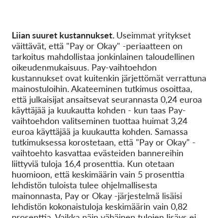
Liian suuret kustannukset.
Useimmat yritykset
väittävät, että "Pay or Okay" -periaatteen on
tarkoitus mahdollistaa jonkinlainen taloudellinen
oikeudenmukaisuus. Pay-vaihtoehdon
kustannukset ovat kuitenkin järjettömät verrattuna
mainostuloihin. Akateeminen tutkimus osoittaa,
että julkaisijat ansaitsevat seurannasta 0,24 euroa
käyttäjää ja kuukautta kohden - kun taas Pay-
vaihtoehdon valitseminen tuottaa huimat 3,24
euroa käyttäjää ja kuukautta kohden. Samassa
tutkimuksessa korostetaan, että "Pay or Okay" -
vaihtoehto kasvattaa evästeiden bannereihin
liittyviä tuloja 16,4 prosenttia. Kun otetaan
huomioon, että keskimäärin vain 5 prosenttia
lehdistön tuloista tulee ohjelmallisesta
mainonnasta, Pay or Okay -järjestelmä lisäisi
lehdistön kokonaistuloja keskimäärin vain 0,82
prosenttia. Vaikka näin vähäinen tulojen lisäys ei