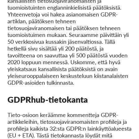
kansallisten tietosuojaviranomaisten ja
tuomioistuinten englanninkielisistä päätöksistä.
Yhteenvetoja voi hakea asianomaisen GDPR-
artiklan, päätöksen tehneen
tietosuojaviranomaisen tai päätöksen tehneen
tuomioistuimen mukaan. Seuraamme päivittäin yli
50 verkkosivua kussakin jäsenvaltiossa. Tällä
hetkellä sivu sisältää yli 200 päätöstä, ja
tavoitteena on saavuttaa yli 500 päätöstä vuoden
2020 loppuun mennessä. Uskomme, että hyvä
yleiskatsaus kansallisista päätöksistä on avain
yleiseurooppalaiseen keskusteluun kiistanalaisten
GDPR-asioiden tulkinnasta.
GDPRhub-tietokanta
Tieto-osioon keräämme kommentteja GDPR-
artikkeleihin, tietosuojaviranomaisten profiileja ja
profiileja kaikista 32:sta GDPR:n lainkäyttöalueesta
(EU + ETA). Tästä tietokannasta löydät mitä