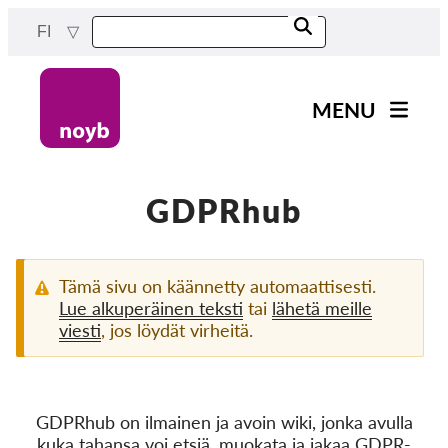
Skip
FI
to
main
content
MENU
Main
Uutiset
navigation
Työmme
GDPRhub
Projektit
Tapaukset DPA:ta kohti
Tämä sivu on käännetty automaattisesti.
Lue alkuperäinen teksti
tai
lähetä meille
Kaikki tapaukset
viesti
, jos löydät virheitä.
Reports & Resources
Exercise your rights!
GDPRhub on ilmainen ja avoin wiki, jonka avulla
kuka tahansa voi etsiä, muokata ja jakaa GDPR-
Tue meitä!