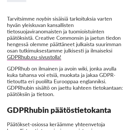
OnionShare
Media
Tarvitsimme
noybin
sisäisiä tarkoituksia varten
Yhteystiedot
hyvän yleiskuvan kansallisten
tietosuojaviranomaisten ja tuomioistuinten
päätöksistä. Creative Commonsin ja jaetun tiedon
GDPRhub
hengessä olemme päättäneet julkaista suurimman
osan tutkimuksestamme julkisesti ja ilmaiseksi
GDPRhub.eu-sivustolla!
GDPRhub on ilmainen ja avoin wiki, jonka avulla
kuka tahansa voi etsiä, muokata ja jakaa GDPR-
tietoutta eri puolilta Eurooppaa englanniksi.
GDPRhubin sisältö on jaettu kahteen tietokantaan:
päätöksiin ja tietoon.
GDPRhubin päätöstietokanta
Päätökset-osiossa keräämme yhteenvetoja