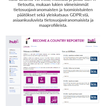
tietoutta, mukaan lukien viimeisimmät
tietosuojaviranomaisten ja tuomioistuinten
Jäsenyys
päätökset sekä yleiskatsaus GDPR:stä,
Lahjoitukset
asiaankuuluvista tietosuojaviranomaisista ja
maaprofiileista.
Sponsorointi
Tax deductability
Jäsenten login
Meistä
Tiimi
Vuosikertomukset
Usein kysyttyä
Rekry
Edustajakanne