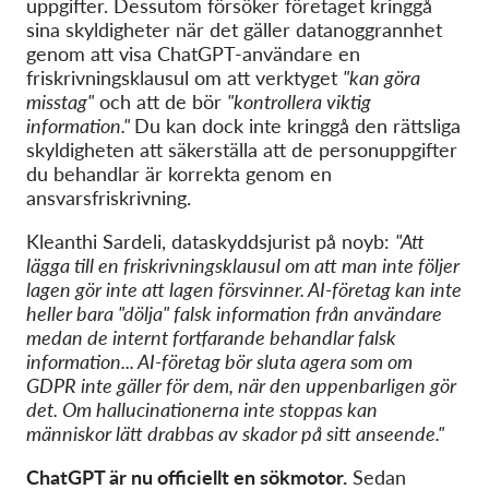
uppgifter. Dessutom försöker företaget kringgå
sina skyldigheter när det gäller datanoggrannhet
genom att visa ChatGPT-användare en
friskrivningsklausul om att verktyget
"kan göra
misstag"
och att de bör
"kontrollera viktig
information."
Du kan dock inte kringgå den rättsliga
skyldigheten att säkerställa att de personuppgifter
du behandlar är korrekta genom en
ansvarsfriskrivning.
Kleanthi Sardeli, dataskyddsjurist på noyb:
"Att
lägga till en friskrivningsklausul om att man inte följer
lagen gör inte att lagen försvinner. AI-företag kan inte
heller bara "dölja" falsk information från användare
medan de internt fortfarande behandlar falsk
information... AI-företag bör sluta agera som om
GDPR inte gäller för dem, när den uppenbarligen gör
det. Om hallucinationerna inte stoppas kan
människor lätt drabbas av skador på sitt anseende."
ChatGPT är nu officiellt en sökmotor.
Sedan