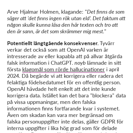
Arve Hjalmar Holmen, klagande: "
Det finns de som
säger att 'det finns ingen rök utan eld'. Det faktum att
någon skulle kunna läsa den här texten och tro att
den är sann, är det som skrämmer mig mest.
"
Potentiellt långtgående konsekvenser.
Tyvärr
verkar det också som att OpenAI varken är
intresserade av eller kapabla att på allvar åtgärda
falsk information i ChatGPT.
noyb
lämnade in sitt
första
klagomål som rörde hallucinationer
i april
2024. Då begärde vi att korrigera eller radera det
felaktiga födelsedatumet för en offentlig person.
OpenAI hävdade helt enkelt att det inte kunde
korrigera data. Istället kan det bara "blockera" data
på vissa uppmaningar, men den falska
informationen finns fortfarande kvar i systemet.
Även om skadan kan vara mer begränsad om
falska personuppgifter inte delas, gäller GDPR för
interna uppgifter i lika hög grad som för delade