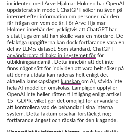
incidenten med Arve Hjalmar Holmen har OpenAI
uppdaterat sin modell. ChatGPT söker nu även på
internet efter information om personer, när den
får frågan om vem de är. För Arve Hjalmar
Holmen innebär det lyckligtvis att ChatGPT har
slutat ljuga om att han skulle vara en mördare. De
felaktiga uppgifterna kan dock fortfarande vara en
del av LLM:s dataset. Som standard,
ChatGPT
användardata tillbaka in i systemet för
för
utbildningsändamål. Detta innebär att det inte
finns något sätt för individen att vara helt säker på
att denna utdata kan raderas helt enligt det
aktuella kunskapsläget
kunskap
om AI, såvida inte
hela AI-modellen omskolas. Lämpligen uppfyller
OpenAI inte heller rätten till tillgång enligt artikel
15 i GDPR, vilket gör det omöjligt för användare
att kontrollera vad de behandlar i sina interna
system. Detta faktum orsakar förståeligt nog
fortfarande ångest och rädsla för den klagande.
Klagomålet är inlämnat i Norge.
noyb
har därför