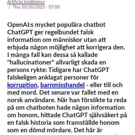
Artificial Intelligence
/
Thu, 03/20/2025 - 07:00
Membership
Donations
OpenAI:s mycket populära chatbot
ChatGPT ger regelbundet falsk
Sponsorship
information om människor utan att
Tax deductability
erbjuda någon möjlighet att korrigera den.
I många fall kan dessa så kallade
Member Login
"hallucinationer" allvarligt skada en
persons rykte: Tidigare har ChatGPT
About us
falskeligen anklagat personer för
korruption
,
barnmisshandel
- eller till och
Team
med mord. Det senare var fallet med en
Annual Reports
norsk användare. När han försökte ta reda
FAQs
på om chatboten hade någon information
om honom, hittade ChatGPT självsäkert på
Jobs
en falsk historia som framställde honom
Collective Redress
som en dömd mördare. Det här är