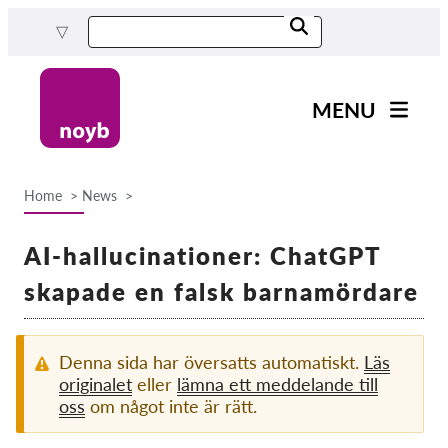
Skip
to
main
content
MENU
Main
Nyheter
navigation
Home
News
Our work
Breadcrumb
Projects
AI-hallucinationer: ChatGPT
Cases by DPA
skapade en falsk barnamördare
Cases by Company
Reports & Resources
Denna sida har översatts automatiskt.
Läs
originalet
eller
lämna ett meddelande till
oss
om något inte är rätt.
Exercise your rights!
Support us!