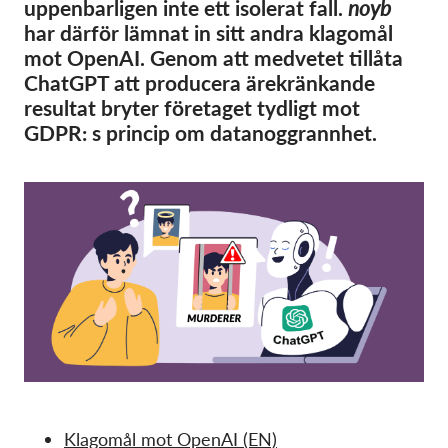
OnionShare
uppenbarligen inte ett isolerat fall.
noyb
har därför lämnat in sitt andra klagomål
Media
mot OpenAI. Genom att medvetet tillåta
Contact
ChatGPT att producera ärekränkande
resultat bryter företaget tydligt mot
GDPR: s princip om datanoggrannhet.
GDPRhub
Klagomål mot OpenAI (EN)