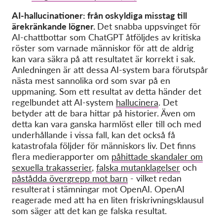
AI-hallucinationer: från oskyldiga misstag till
ärekränkande lögner.
Det snabba uppsvinget för
AI-chattbottar som ChatGPT åtföljdes av kritiska
röster som varnade människor för att de aldrig
kan vara säkra på att resultatet är korrekt i sak.
Anledningen är att dessa AI-system bara förutspår
nästa mest sannolika ord som svar på en
uppmaning. Som ett resultat av detta händer det
regelbundet att AI-system
hallucinera
. Det
betyder att de bara hittar på historier. Även om
detta kan vara ganska harmlöst eller till och med
underhållande i vissa fall, kan det också få
katastrofala följder för människors liv. Det finns
flera medierapporter om
påhittade skandaler om
sexuella trakasserier
,
falska mutanklagelser
och
påstådda övergrepp mot barn
- vilket redan
resulterat i stämningar mot OpenAI. OpenAI
reagerade med att ha en liten friskrivningsklausul
som säger att det kan ge falska resultat.