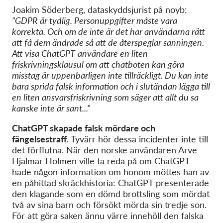
Joakim Söderberg, dataskyddsjurist på noyb:
"GDPR är tydlig. Personuppgifter måste vara
korrekta. Och om de inte är det har användarna rätt
att få dem ändrade så att de återspeglar sanningen.
Att visa ChatGPT-användare en liten
friskrivningsklausul om att chatboten kan göra
misstag är uppenbarligen inte tillräckligt. Du kan inte
bara sprida falsk information och i slutändan lägga till
en liten ansvarsfriskrivning som säger att allt du sa
kanske inte är sant..."
ChatGPT skapade falsk mördare och
fängelsestraff.
Tyvärr hör dessa incidenter inte till
det förflutna. När den norske användaren Arve
Hjalmar Holmen ville ta reda på om ChatGPT
hade någon information om honom möttes han av
en påhittad skräckhistoria: ChatGPT presenterade
den klagande som en dömd brottsling som mördat
två av sina barn och försökt mörda sin tredje son.
För att göra saken ännu värre innehöll den falska