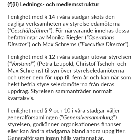
(f)(ii) Lednings- och medlemsstruktur
I enlighet med § 14 i våra stadgar sköts den
dagliga verksamheten av styrelseledamöterna
(
"Geschäftsführer
"). För närvarande innehas dessa
befattningar av Monika Riegler (
"Operations
Director
") och Max Schrems (
"Executive Director
").
I enlighet med § 12 i våra stadgar utövar styrelsen
(
"Vorstand
") (Petra Leupold, Christof Tschohl och
Max Schrems) tillsyn över styrelseledamöterna
och utser dem för upp till fem år och kan när som
helst befria styrelseledamöterna från deras
uppdrag. Styrelsen sammanträder normalt
kvartalsvis.
I enlighet med § 9 och 10 i våra stadgar väljer
generalförsamlingen ("
Generalversammlung
")
styrelsen, godkänner organisationens finanser
eller kan ändra stadgarna bland andra uppgifter.
Generalförsamlingen hålls vartannat år.