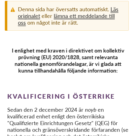
Denna sida har översatts automatiskt.
Läs
Membership
originalet
eller
lämna ett meddelande till
oss
om något inte är rätt.
Donations
Sponsorship
Tax deductability
I enlighet med kraven i direktivet om kollektiv
Member Login
prövning (EU) 2020/1828, samt relevanta
nationella genomförandelagar, är vi glada att
kunna tillhandahålla följande information:
About us
Team
KVALIFICERING I ÖSTERRIKE
Annual Reports
FAQs
Sedan den 2 december 2024 är
noyb
en
kvalificerad enhet enligt den österrikiska
Jobs
"Qualifizierte Einrichtungen Gesetz" (QEG) för
Collective Redress
nationella och gränsöverskridande förfaranden (se