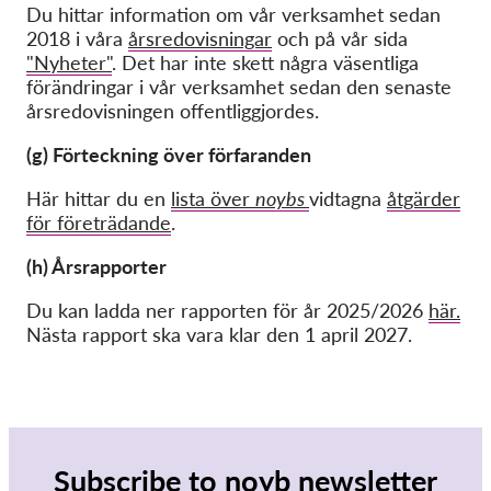
Du hittar information om vår verksamhet sedan
2018 i våra
årsredovisningar
och på vår sida
"Nyheter"
. Det har inte skett några väsentliga
förändringar i vår verksamhet sedan den senaste
årsredovisningen offentliggjordes.
(g) Förteckning över förfaranden
Här hittar du en
lista över
noybs
vidtagna
åtgärder
för företrädande
.
(h) Årsrapporter
Du kan ladda ner rapporten för år 2025/2026
här.
Nästa rapport ska vara klar den 1 april 2027.
Subscribe to noyb newsletter