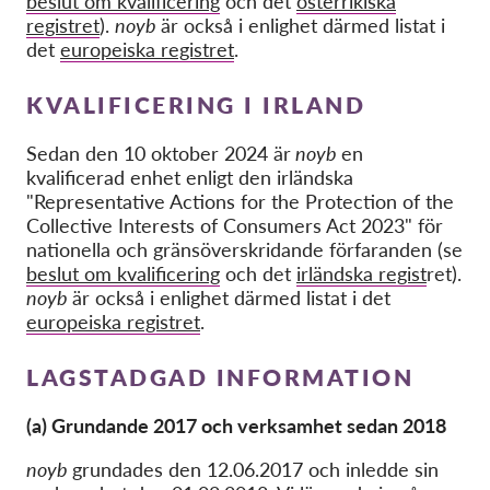
beslut om kvalificering
och det
österrikiska
OnionShare
registret
).
noyb
är också i enlighet därmed listat i
Media
det
europeiska registret
.
Contact
KVALIFICERING I IRLAND
GDPRhub
Sedan den 10 oktober 2024 är
noyb
en
kvalificerad enhet enligt den irländska
"Representative Actions for the Protection of the
Collective Interests of Consumers Act 2023" för
nationella och gränsöverskridande förfaranden (se
beslut om kvalificering
och det
irländska regist
ret).
noyb
är också i enlighet därmed listat i det
europeiska registret
.
LAGSTADGAD INFORMATION
(a) Grundande 2017 och verksamhet sedan 2018
noyb
grundades den 12.06.2017 och inledde sin