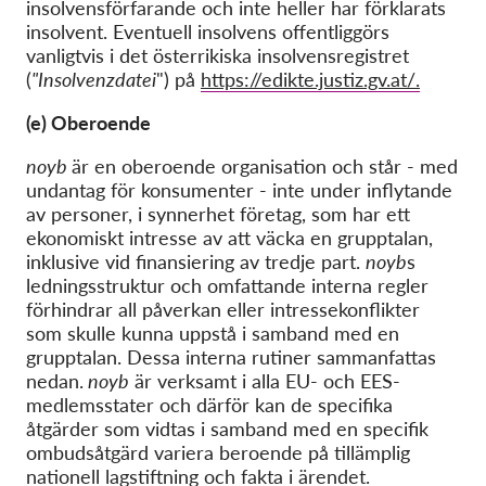
insolvensförfarande och inte heller har förklarats
insolvent. Eventuell insolvens offentliggörs
vanligtvis i det österrikiska insolvensregistret
(
"Insolvenzdatei
") på
https://edikte.justiz.gv.at/.
(e) Oberoende
noyb
är en oberoende organisation och står - med
undantag för konsumenter - inte under inflytande
av personer, i synnerhet företag, som har ett
ekonomiskt intresse av att väcka en grupptalan,
inklusive vid finansiering av tredje part.
noyb
s
ledningsstruktur och omfattande interna regler
förhindrar all påverkan eller intressekonflikter
som skulle kunna uppstå i samband med en
grupptalan. Dessa interna rutiner sammanfattas
nedan.
noyb
är verksamt i alla EU- och EES-
medlemsstater och därför kan de specifika
åtgärder som vidtas i samband med en specifik
ombudsåtgärd variera beroende på tillämplig
nationell lagstiftning och fakta i ärendet.