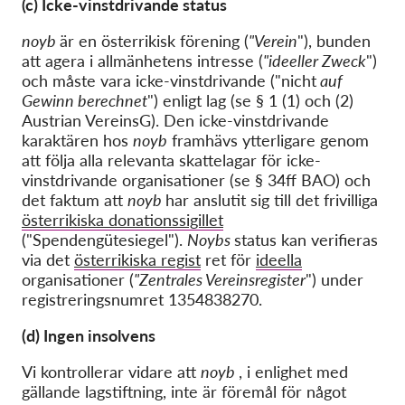
(c) Icke-vinstdrivande status
noyb
är en österrikisk förening (
"Verein
"), bunden
att agera i allmänhetens intresse (
"ideeller Zweck
")
och måste vara icke-vinstdrivande ("nicht
auf
Gewinn berechnet
") enligt lag (se § 1 (1) och (2)
Austrian VereinsG). Den icke-vinstdrivande
karaktären hos
noyb
framhävs ytterligare genom
att följa alla relevanta skattelagar för icke-
vinstdrivande organisationer (se § 34ff BAO) och
det faktum att
noyb
har anslutit sig till det frivilliga
österrikiska donationssigillet
("Spendengütesiegel").
Noybs
status kan verifieras
via det
österrikiska regist
ret för
ideella
organisationer (
"Zentrales Vereinsregister
") under
registreringsnumret 1354838270.
(d) Ingen insolvens
Vi kontrollerar vidare att
noyb
, i enlighet med
gällande lagstiftning, inte är föremål för något