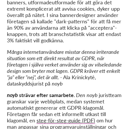
banners, utformade
utformade för att göra det
extremt komplicerat att avvisa cookies, dyker upp
överallt på nätet. I sina bannerdesigner använder
företagen så kallade "dark-patterns" för att få mer
än 90% av användarna att klicka på "acceptera"-
knappen, trots att branschstatistik visar att endast
3% faktiskt vill godkänna.
Många internetanvändare misstar denna irriterande
situation som ett direkt resultat av GDPR, när
företagen i själva verket använder sig av vilseledande
design som bryter mot lagen. GDPR kräver ett enkelt
"ja" eller "nej", det är allt. -
Ala
Krinickytė
,
dataskyddsjurist på
noyb
noyb
strävar efter samarbete
.
Den
noyb
juristteam
granskar varje webbplats, medan systemet
automatiskt genererar ett GDPR-klagomål.
Företagen får sedan ett informellt utkast till
klagomål, en
steg-för-steg-guide (PDF)
om hur
man anpassar sina programvaruinställningar och