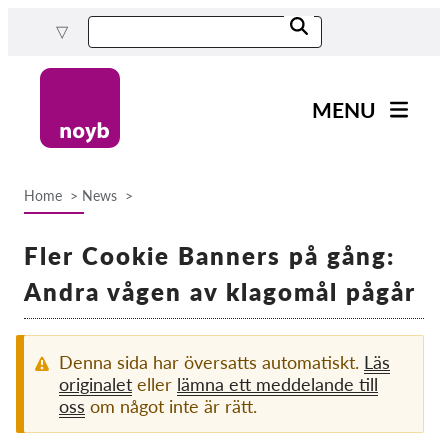
Skip
to
main
content
MENU
Main
Nyheter
navigation
Home
News
Our work
Breadcrumb
Projects
Fler Cookie Banners på gång:
Cases by DPA
Andra vågen av klagomål pågår
Cases by Company
Reports & Resources
Denna sida har översatts automatiskt.
Läs
originalet
eller
lämna ett meddelande till
oss
om något inte är rätt.
Exercise your rights!
Support us!