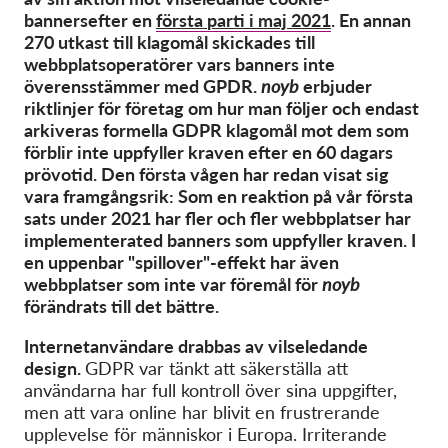
OnionShare
banners
efter en
första
parti
i maj 2021
.
En annan
Media
2
7
0 utkast till klagomål skickades till
webbplatsoperatörer
vars banners inte
Contact
överensstämmer med GPDR.
noyb
erbjuder
riktlinjer för
företag
om hur man följer
och
endast
arkivera
s
formella GDPR
klagomål mot dem som
GDPRhub
förblir
inte uppfyller kraven
efter en
60 dagars
prövotid
.
Den första vågen har redan visat sig
vara
framgångsrik
: Som en reaktion på vår första
sats
under 2021 har fler och fler webbplatser
har
implementerat
ed
banners som uppfyller kraven. I
en uppenbar "spillover"-effekt har även
webbplatser som inte var föremål för
noyb
förändrats till det bättre.
Internetanvändare drabbas av vilseledande
design.
GDPR var tänkt att säkerställa att
användarna har full kontroll över sina uppgifter,
men att vara online har blivit en frustrerande
upplevelse för människor i Europa. Irriterande