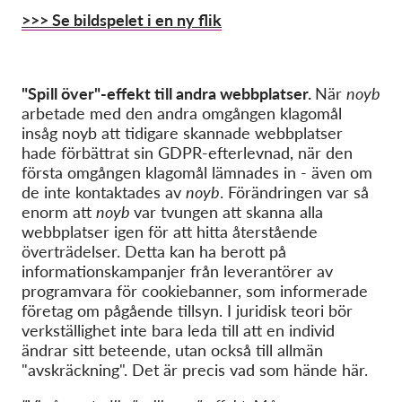
>>> Se bildspelet i en ny flik
"Spill över"-effekt till andra webbplatser.
När
noyb
arbetade med den andra omgången klagomål
insåg noyb att tidigare skannade webbplatser
hade förbättrat sin GDPR-efterlevnad, när den
första omgången klagomål lämnades in - även om
de inte kontaktades av
noyb
. Förändringen var så
enorm att
noyb
var tvungen att skanna alla
webbplatser igen för att hitta återstående
överträdelser. Detta kan ha berott på
informationskampanjer från leverantörer av
programvara för cookiebanner, som informerade
företag om pågående tillsyn. I juridisk teori bör
verkställighet inte bara leda till att en individ
ändrar sitt beteende, utan också till allmän
"avskräckning". Det är precis vad som hände här.