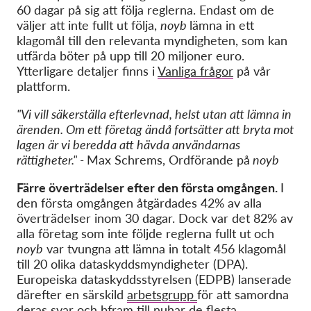
60 dagar på sig att följa reglerna. Endast om de
väljer att inte fullt ut
följa
,
noyb
lämna in ett
klagomål till den relevanta myndigheten, som kan
utfärda böter på upp till 20 miljoner euro.
Ytterligare detaljer finns i
Vanliga frågor
på vår
plattform.
"Vi vill säkerställa efterlevnad, helst utan att lämna in
ärenden. Om ett företag ändå fortsätter att bryta mot
lagen är vi beredda att hävda användarnas
rättigheter." -
Max Schrems
,
Ordförande på
noyb
Färre överträdelser efter den första omgången.
I
den första omgången åtgärdades 42% av alla
överträdelser inom 30 dagar. Dock var det 82% av
alla företag som inte följde reglerna fullt ut och
noyb
var tvungna att lämna in totalt
4
56
klagomål
till 20 olika
dataskyddsmyndigheter
(DPA)
.
Europeiska dataskyddsstyrelsen (EDPB) lanserade
därefter en särskild
arbetsgrupp
för att samordna
deras svar och b
fram till nu
har de flesta