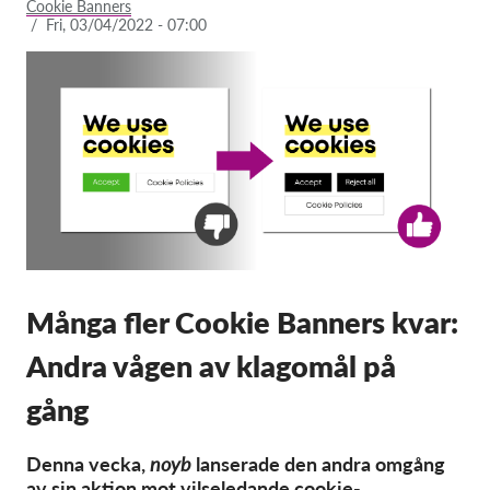
Cookie Banners
/
Fri, 03/04/2022 - 07:00
Membership
Donations
Sponsorship
Tax deductability
Member Login
About us
Team
Många fler Cookie Banners kvar:
Annual Reports
Andra vågen av klagomål på
FAQs
gång
Jobs
Collective Redress
Denna vecka
,
noyb
lanserade den andra
omgång
av sin
aktion
mot vilseledande cookie-