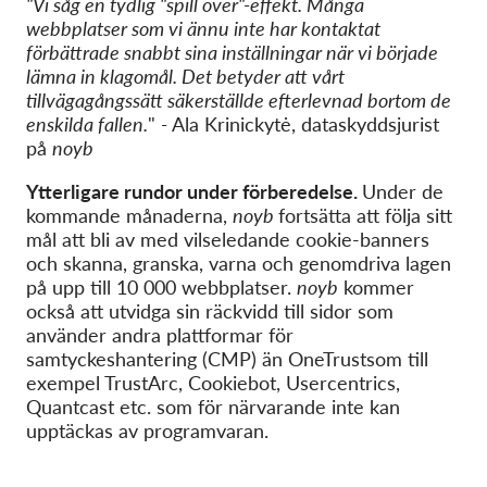
"Vi såg en tydlig "spill over"-effekt. Många
webbplatser som vi ännu inte har kontaktat
förbättrade snabbt sina inställningar när vi började
lämna in klagomål. Det betyder att vårt
tillvägagångssätt säkerställde efterlevnad bortom de
enskilda fallen.
"
-
Ala
Krinickytė
, dataskyddsjurist
på
noyb
Ytterligare rundor under förberedelse.
Under de
kommande månaderna,
noyb
fortsätta att följa sitt
mål att bli av med vilseledande cookie-banners
och skanna, granska, varna och genomdriva lagen
på upp till 10 000 webbplatser.
noyb
kommer
också att utvidga sin räckvidd till sidor som
använder andra plattformar för
samtyckeshantering (CMP) än
OneTrust
som till
exempel
TrustArc
,
Cookiebot
,
Usercentrics
,
Quantcast
etc. som för närvarande inte kan
upptäckas av programvaran.