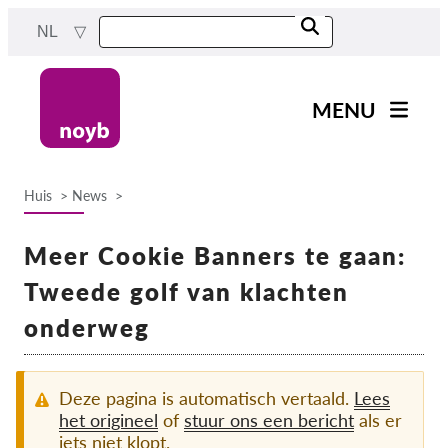
Skip
NL
to
main
content
MENU
Main
Nieuws
navigation
Huis
News
Ons werk
Breadcrumb
Projecten
Meer Cookie Banners te gaan:
Gevallen per DPA
Tweede golf van klachten
Alle gevallen
onderweg
Reports & Resources
Deze pagina is automatisch vertaald.
Lees
Exercise your rights!
het origineel
of
stuur ons een bericht
als er
iets niet klopt.
Steun ons!