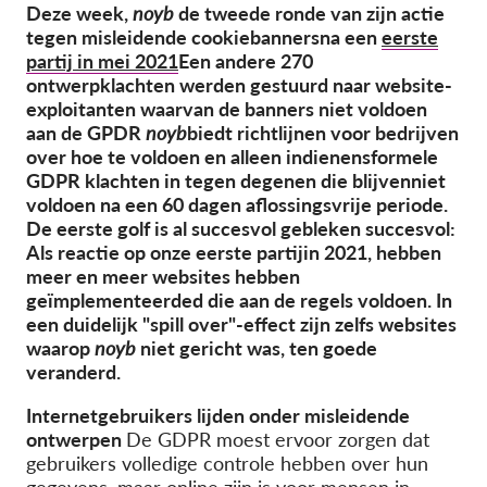
OnionShare
Deze week
,
noyb
de tweede
ronde
van zijn
actie
tegen misleidende cookiebanners
na een
eerste
Media
partij
in mei 2021
Een andere
2
7
0
Contact
ontwerpklachten werden gestuurd naar
website-
exploitanten
waarvan de banners niet voldoen
aan de GPDR
noyb
biedt richtlijnen voor
bedrijven
GDPRhub
over hoe te voldoen
en
alleen
indienen
s
formele
GDPR
klachten in tegen degenen die
blijven
niet
voldoen
na een
60 dagen
aflossingsvrije periode
.
De eerste golf is al succesvol gebleken
succesvol
:
Als reactie op onze eerste
partij
in 2021, hebben
meer en meer websites
hebben
geïmplementeerd
ed
die aan de regels voldoen. In
een duidelijk "spill over"-effect zijn zelfs websites
waarop
noyb
niet gericht was, ten goede
veranderd.
Internetgebruikers lijden onder misleidende
ontwerpen
De GDPR moest ervoor zorgen dat
gebruikers volledige controle hebben over hun