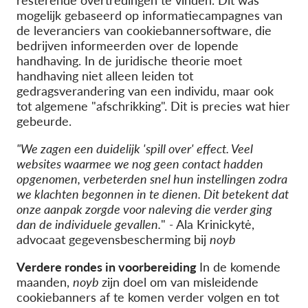
resterende overtredingen te vinden. Dit was
mogelijk gebaseerd op informatiecampagnes van
de leveranciers van cookiebannersoftware, die
bedrijven informeerden over de lopende
handhaving. In de juridische theorie moet
handhaving niet alleen leiden tot
gedragsverandering van een individu, maar ook
tot algemene "afschrikking". Dit is precies wat hier
gebeurde.
"We zagen een duidelijk 'spill over' effect. Veel
websites waarmee we nog geen contact hadden
opgenomen, verbeterden snel hun instellingen zodra
we klachten begonnen in te dienen. Dit betekent dat
onze aanpak zorgde voor naleving die verder ging
dan de individuele gevallen.
"
-
Ala
Krinickytė
,
advocaat gegevensbescherming bij
noyb
Verdere rondes in voorbereiding
In de komende
maanden,
noyb
zijn doel om van misleidende
cookiebanners af te komen verder volgen en tot