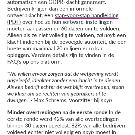
automatisch een GDPR-klacht genereert.
Bedrijven krijgen dan een informele
ontwerpklacht, een
stap-voor-stap handleiding
(PDF)
over hoe ze hun software-instellingen
moeten aanpassen en 60 dagen om te voldoen.
Alleen als ze niet volledig
te voldoen
,
zal noyb
een
klacht indienen bij de bevoegde autoriteit, die een
boete van maximaal 20 miljoen euro kan
opleggen. Verdere details zijn te vinden in de
FAQ's
op ons platform.
"We willen ervoor zorgen dat de wetgeving wordt
nageleefd, idealiter zonder een klacht in te dienen.
Als een bedrijf echter de wet blijft overtreden, staan
we klaar om de rechten van gebruikers af te
dwingen." -
Max Schrems
,
Voorzitter bij
noyb
Minder overtredingen na de eerste ronde
In de
eerste ronde werd 42% van alle overtredingen
binnen 30 dagen opgelost. 82% van alle bedrijven
voldeed echter niet volledig en
noyb
moest in