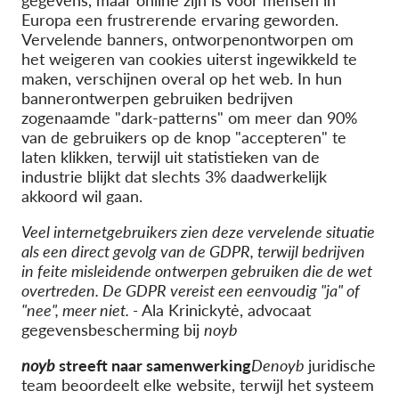
gegevens, maar online zijn is voor mensen in
Europa een frustrerende ervaring geworden.
Vervelende banners, ontworpen
ontworpen om
het weigeren van cookies uiterst ingewikkeld te
maken, verschijnen overal op het web. In hun
bannerontwerpen gebruiken bedrijven
zogenaamde "dark-patterns" om meer dan 90%
van de gebruikers op de knop "accepteren" te
laten klikken, terwijl uit statistieken van de
industrie blijkt dat slechts 3% daadwerkelijk
akkoord wil gaan.
Veel internetgebruikers zien deze vervelende situatie
als een direct gevolg van de GDPR, terwijl bedrijven
in feite misleidende ontwerpen gebruiken die de wet
overtreden. De GDPR vereist een eenvoudig "ja" of
"nee", meer niet. -
Ala
Krinickytė
, advocaat
gegevensbescherming bij
noyb
noyb
streeft naar samenwerking
De
noyb
juridische
team beoordeelt elke website, terwijl het systeem