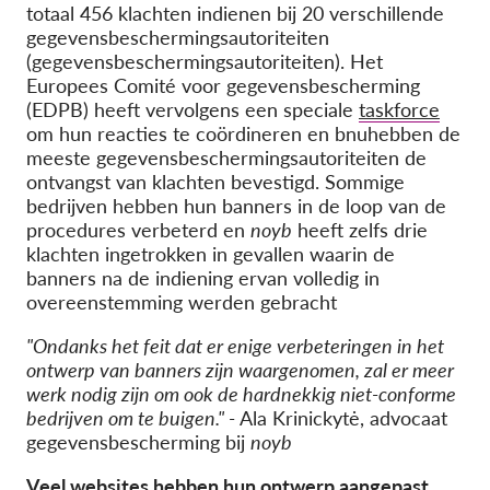
totaal
4
56
klachten indienen bij 20 verschillende
gegevensbeschermingsautoriteiten
(gegevensbeschermingsautoriteiten)
. Het
Europees Comité voor gegevensbescherming
(EDPB) heeft vervolgens een speciale
taskforce
om hun reacties te coördineren en b
nu
hebben de
meeste gegevensbeschermingsautoriteiten de
ontvangst van klachten bevestigd. Sommige
bedrijven hebben hun banners in de loop van de
procedures verbeterd en
noyb
heeft zelfs drie
klachten ingetrokken in gevallen waarin de
banners na de indiening ervan volledig in
overeenstemming werden gebracht
"Ondanks het feit dat er enige verbeteringen in het
ontwerp van banners zijn waargenomen, zal er meer
werk nodig zijn om ook de hardnekkig niet-conforme
bedrijven om te buigen." -
Ala
Krinickytė
, advocaat
gegevensbescherming bij
noyb
Veel websites hebben hun ontwerp aangepast