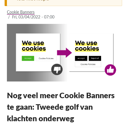
Lidmaatschap
Cookie Banners
/
Fri, 03/04/2022 - 07:00
Donaties
Sponsoring
Tax deductability
Als lid inloggen
Over ons
Team
Jaarverslagen
Nog veel meer Cookie Banners
FAQ's
te gaan: Tweede golf van
Vacatures
klachten onderweg
Representatieve vorderingen