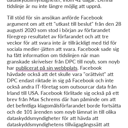
tidslinje är nu inte
längre
möjlig att uppnå.
Till stöd för sin ansökan anförde Facebook
argument om att ett "utkast till beslut" från den 28
augusti 2020 som stod i början av förfarandet
föregrep resultatet av förfarandet och att tre
veckor för att svara inte är tillräckligt med tid för
sociala medier-jätten att svara. Facebook sade sig
ha fått information om tidslinjen när man
granskade skrivelser från DPC till noyb, som noyb
har
publicerat på sin webbplats
. Facebook
hävdade också att det skulle vara "orättvist" att
DPC endast riktade in sig på Facebook och inte
också andra IT-företag som outsourcar data från
Irland till USA. Facebook förlitade sig också på ett
brev från Max Schrems där han påminde om att
det befintliga klagomålsförfarandet borde fortsätta
och de 101 ärenden som
noyb
lämnat in till olika
dataskyddsmyndigheter för att hävda att
dataskyddsmyndighetens tillvägagångssätt att