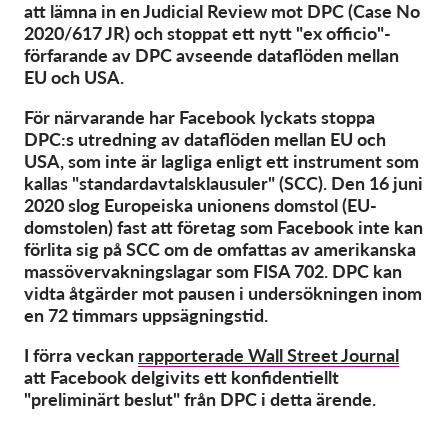
OnionShare
att lämna in en Judicial Review mot DPC (Case No
2020/617 JR) och stoppat ett nytt "ex officio"-
Media
förfarande av DPC avseende dataflöden mellan
Contact
EU och USA.
För närvarande har Facebook lyckats stoppa
GDPRhub
DPC:s utredning av dataflöden mellan EU och
USA, som inte är lagliga enligt ett instrument som
kallas "standardavtalsklausuler" (SCC). Den 16 juni
2020 slog Europeiska unionens domstol (EU-
domstolen) fast att företag som Facebook inte kan
förlita sig på SCC om de omfattas av amerikanska
massövervakningslagar som FISA 702. DPC kan
vidta åtgärder mot pausen i undersökningen inom
en 72 timmars uppsägningstid.
I förra veckan
rapporterade Wall Street Journal
att Facebook delgivits ett konfidentiellt
"preliminärt beslut" från DPC i detta ärende.