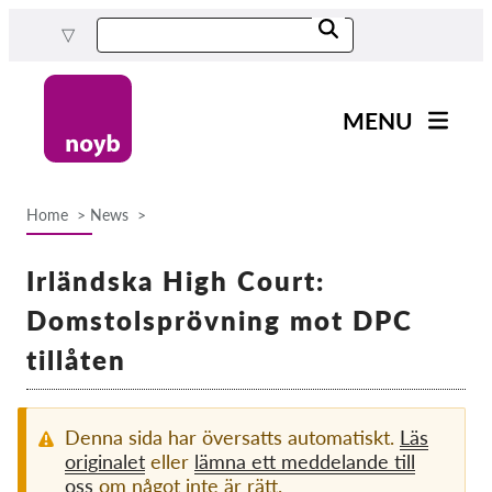
Skip
to
main
content
MENU
Main
Nyheter
navigation
Home
News
Our work
Breadcrumb
Projects
Irländska High Court:
Cases by DPA
Domstolsprövning mot DPC
Cases by Company
tillåten
Reports & Resources
Denna sida har översatts automatiskt.
Läs
Exercise your rights!
originalet
eller
lämna ett meddelande till
oss
om något inte är rätt.
Support us!