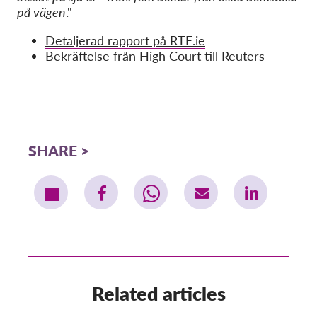
på vägen
."
Detaljerad rapport på RTE.ie
Bekräftelse från High Court till Reuters
SHARE
Related articles