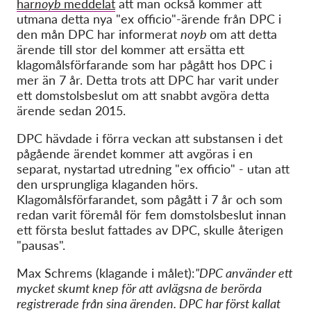
har
noyb
meddelat
att man också kommer att
utmana detta nya "ex officio"-ärende från DPC i
den mån DPC har informerat
noyb
om att detta
ärende till stor del kommer att ersätta ett
klagomålsförfarande som har pågått hos DPC i
mer än 7 år. Detta trots att DPC har varit under
ett domstolsbeslut om att snabbt avgöra detta
ärende sedan 2015.
DPC hävdade i förra veckan att substansen i det
pågående ärendet kommer att avgöras i
en
separat
, nystartad utredning "ex officio" - utan att
den ursprungliga klaganden hörs.
Klagomålsförfarandet, som pågått i 7 år
och som
redan varit föremål för fem domstolsbeslut innan
ett första beslut fattades av DPC, skulle återigen
"pausas".
Max Schrems (klagande i målet):
"DPC använder ett
mycket skumt knep för att avlägsna de berörda
registrerade från sina ärenden. DPC har först kallat