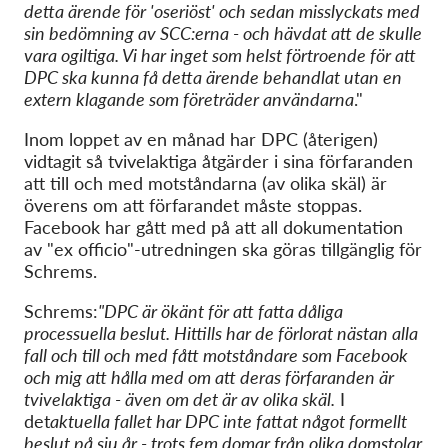
detta ärende för 'oseriöst' och sedan misslyckats med
sin bedömning av SCC:erna - och hävdat att de skulle
vara ogiltiga. Vi har inget som helst förtroende för att
DPC ska kunna få detta ärende behandlat utan en
extern klagande som företräder användarna
."
Inom loppet av en månad har DPC (återigen)
vidtagit så tvivelaktiga åtgärder i sina förfaranden
att till och med motståndarna (av olika skäl) är
överens om att förfarandet måste stoppas.
Facebook har gått med på att all dokumentation
av "ex officio"-utredningen ska göras tillgänglig för
Schrems.
Schrems:
"DPC är ökänt för att fatta dåliga
processuella beslut. Hittills har de förlorat nästan alla
fall och till och med fått motståndare som Facebook
och mig att hålla med om att deras förfaranden är
tvivelaktiga - även om det är av olika skäl.
I
det
aktuella fallet har DPC inte fattat något formellt
beslut på sju år - trots fem domar från olika domstolar