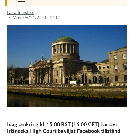
Membership
Data Transfers
/
Mon, 09/14/2020 - 11:01
Donations
Sponsorship
Tax deductability
Member Login
About us
Team
Annual Reports
FAQs
Jobs
Idag omkring kl. 15:00 BST (16:00 CET) har den
Collective Redress
irländska High Court beviljat Facebook tillstånd