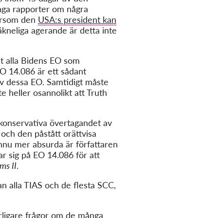
inga rapporter om några
tersom den
USA:s president kan
kneliga agerande är detta inte
at alla Bidens EO som
EO 14.086 är ett sådant
v dessa EO. Samtidigt måste
 heller osannolikt att Truth
 konservativa övertagandet av
 och den påstått orättvisa
ännu mer absurda är författaren
ar sig på EO 14.086 för att
ms II
.
 alla TIAS och de flesta SCC,
erligare frågor om de många