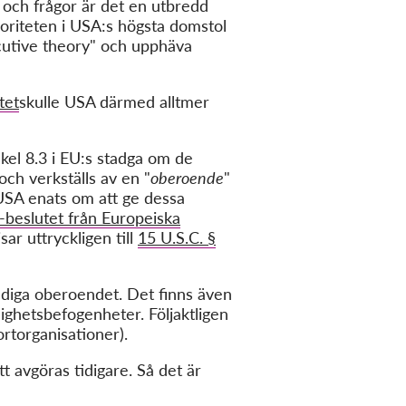
och frågor är det en utbredd
joriteten i USA:s högsta domstol
xecutive theory" och upphäva
tet
skulle USA därmed alltmer
kel 8.3 i EU:s stadga om de
ch verkställs av en "
oberoende
"
 USA enats om att ge dessa
beslutet från Europeiska
sar uttryckligen till
15 U.S.C. §
diga oberoendet. Det finns även
ighetsbefogenheter. Följaktligen
rtorganisationer).
t avgöras tidigare. Så det är