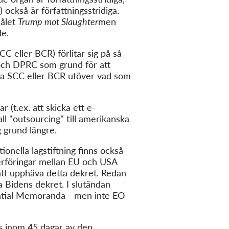
 också är författningsstridiga.
målet
Trump mot Slaughter
men
de.
 eller BCR) förlitar sig på så
ch DPRC som grund för att
ätta SCC eller BCR utöver vad som
 (t.ex. att skicka ett e-
all "outsourcing" till amerikanska
g grund längre.
ionella lagstiftning finns också
verföringar mellan EU och USA
 att upphäva detta dekret. Redan
 Bidens dekret. I slutändan
tial Memoranda - men inte EO
ts inom 45 dagar av den