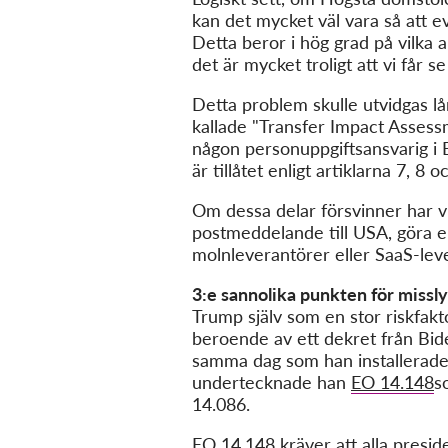
kan det mycket väl vara så att ev
Detta beror i hög grad på vilk
det är mycket troligt att vi får
Detta problem skulle utvidgas l
kallade "Transfer Impact Assessm
någon personuppgiftsansvarig i E
är tillåtet enligt artiklarna 7, 8 
Om dessa delar försvinner har vi 
postmeddelande till USA, göra en 
molnleverantörer eller SaaS-leve
3:e sannolika punkten för missl
Trump själv som en stor riskfakt
beroende av ett dekret från Bid
samma dag som han installerades
undertecknade han
EO 14.148
s
14.086.
EO 14.148
kräver att alla presi