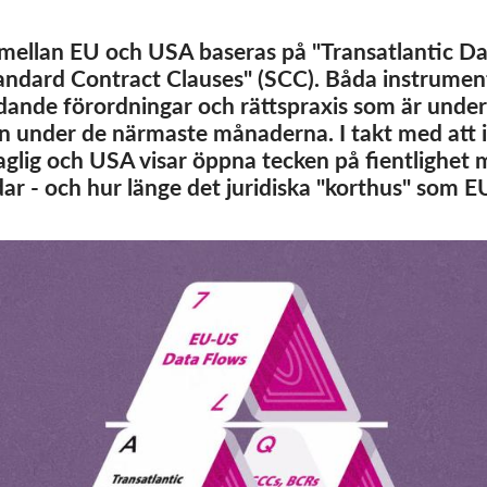
 mellan EU och USA baseras på "Transatlantic D
Standard Contract Clauses" (SCC). Båda instrumen
dande förordningar och rättspraxis som är under
n under de närmaste månaderna. I takt med att i
taglig och USA visar öppna tecken på fientlighet 
ar - och hur länge det juridiska "korthus" som EU