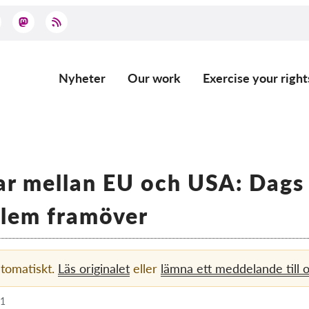
Nyheter
Our work
Exercise your right
Main
navigation
ar mellan EU och USA: Dags 
blem framöver
utomatiskt.
Läs originalet
eller
lämna ett meddelande till 
41