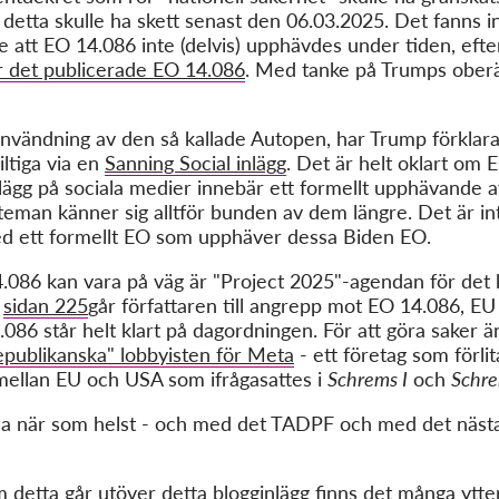
 detta skulle ha skett senast den 06.03.2025. Det fanns 
te att EO 14.086 inte (delvis) upphävdes under tiden, ef
 det publicerade EO 14.086
. Med tanke på Trumps oberä
 användning av den så kallade Autopen, har Trump förklar
ltiga via en
Sanning Social inlägg
. Det är helt oklart om 
ägg på sociala medier innebär ett formellt upphävande a
an känner sig alltför bunden av dem längre. Det är inte
med ett formellt EO som upphäver dessa Biden EO.
4.086 kan vara på väg är "Project 2025"-agendan för det
å
sidan 225
går författaren till angrepp mot EO 14.086, EU
086 står helt klart på dagordningen. För att göra saker 
epublikanska" lobbyisten för Meta
- ett företag som förlit
mellan EU och USA som ifrågasattes i
Schrems I
och
Schre
a när som helst - och med det TADPF och med det nästan
 detta går utöver detta blogginlägg finns det många ytt