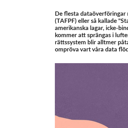
De flesta dataöverföringar
(TAFPF) eller så kallade "
amerikanska lagar, icke-bin
kommer att sprängas i lufte
rättssystem blir alltmer på
ompröva vart våra data flöd