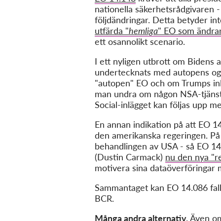
nationella säkerhetsrådgivaren -
följdändringar. Detta betyder in
utfärda "
hemliga
" EO som ändrar
ett osannolikt scenario.
I ett nyligen utbrott om Bidens
undertecknats med autopens ogi
"autopen" EO och om Trumps inl
man undra om någon NSA-tjänstem
Social-inlägget kan följas upp 
En annan indikation på att EO 1
den amerikanska regeringen. P
behandlingen av USA - så EO 14.
(Dustin Carmack)
nu den nya "r
motivera sina dataöverföringar 
Sammantaget kan EO 14.086 fall
BCR.
Många andra alternativ.
Även om