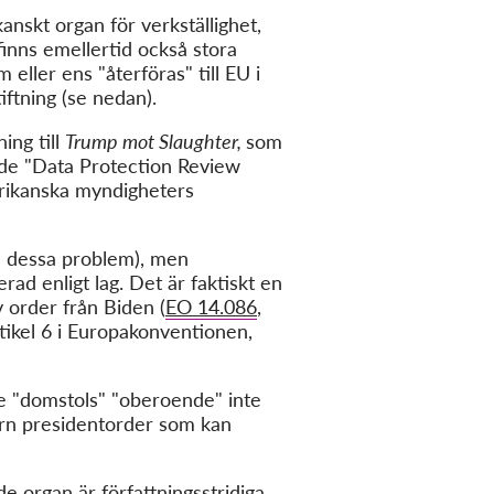
anskt organ för verkställighet,
finns emellertid också stora
eller ens "återföras" till EU i
ftning (se nedan).
ning till
Trump mot Slaughter,
som
lade "Data Protection Review
rikanska myndigheters
d dessa problem), men
rad enligt lag. Det är faktiskt en
 order från Biden (
EO 14.086
,
rtikel 6 i Europakonventionen,
de "domstols" "oberoende" inte
tern presidentorder som kan
 organ är författningsstridiga,