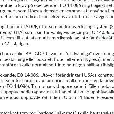
entuella krav på oberoende i EO 14.086 i sig (logiskt sett)
a argument som Högsta domstolen kommer att använda i 
 se detta som en direkt konsekvens av ett bredare avgöran
ångt bortom TADPF, eftersom andra överföringssystem (SCC
ents" (TIA) som i sin tur vanligtvis pekar på
EO 14.086
o
U kom till slutsatsen att amerikansk lag inte får åsidos
och 47 i stadgan.
bara artikel 49 i GDPR kvar för "nödvändiga" överföringar
beställning eller boka ett hotell eller en flygresa), men 
rantörer skulle normalt sett inte ha någon hållbar rättsli
yckande: EO 14.086.
Utöver förändringar i USA:s konstitut
or. Som förklarats ovan är i princip alla former av dataö
en (
EO 14.086
). Trump har vid upprepade tillfällen hotat
 uppgav medierapporter att han blint skulle upphäva alla
om endast upphävde 68 Biden EO och 11 Biden Presiden
dentdekret som rör "nationell säkerhet" skulle ha granska