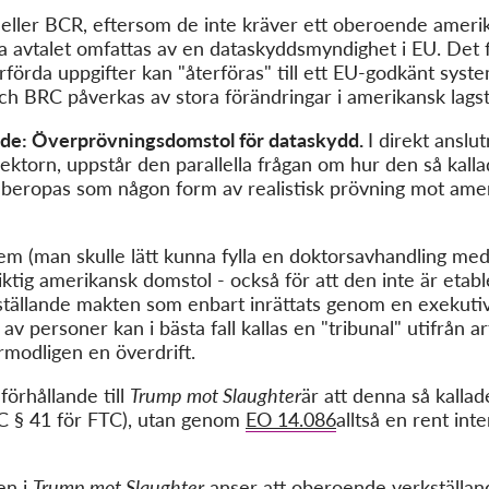
C eller BCR, eftersom de inte kräver ett oberoende amerik
ta avtalet omfattas av en dataskyddsmyndighet i EU. Det 
örda uppgifter kan "återföras" till ett EU-godkänt system 
 BRC påverkas av stora förändringar i amerikansk lagsti
ande: Överprövningsdomstol för dataskydd.
I direkt anslut
 sektorn, uppstår den parallella frågan om hur den så kal
åberopas som någon form av realistisk prövning mot ame
m (man skulle lätt kunna fylla en doktorsavhandling me
ktig amerikansk domstol - också för att den inte är etable
tällande makten som enbart inrättats genom en exekutiv
v personer kan i bästa fall kallas en "tribunal" utifrån a
modligen en överdrift.
förhållande till
Trump mot Slaughter
är att denna så kalla
USC § 41 för FTC), utan genom
EO 14.086
alltså en rent in
en i
Trump mot Slaughter
anser att oberoende verkställande