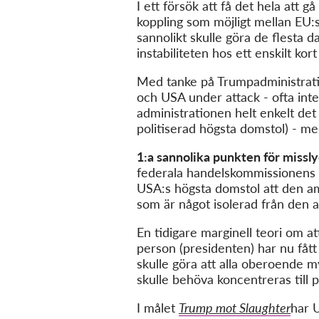
I ett försök att få det hela att 
koppling som möjligt mellan EU:s
sannolikt skulle göra de flesta
instabiliteten hos ett enskilt kort
Med tanke på Trumpadministratio
och USA under attack - ofta inte
administrationen helt enkelt de
politiserad högsta domstol) - m
1:a sannolika punkten för miss
federala handelskommissionens (
USA:s högsta domstol att den a
som är något isolerad från den 
En tidigare marginell teori om a
person (presidenten) har nu fått
skulle göra att alla oberoende my
skulle behöva koncentreras till 
I målet
Trump mot Slaughter
har 