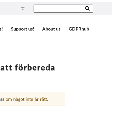
s!
Support us!
About us
GDPRhub
att förbereda
oss
om något inte är rätt.