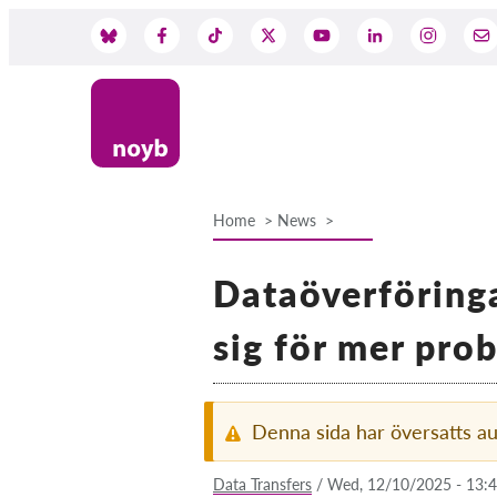
Skip
to
Social
main
content
Media
Home
News
Breadcrumb
Dataöverföring
sig för mer pro
Denna sida har översatts a
Data Transfers
/
Wed, 12/10/2025 - 13: