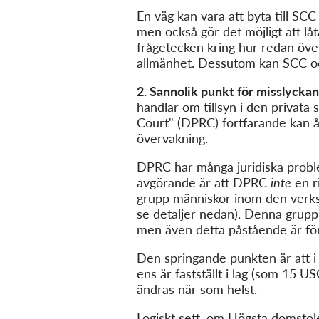
En väg kan vara att byta till SC
men också gör det möjligt att lå
frågetecken kring hur redan överf
allmänhet. Dessutom kan SCC och
2. Sannolik punkt för misslyck
handlar om tillsyn i den privata
Court" (DPRC) fortfarande kan 
övervakning.
DPRC har många juridiska proble
avgörande är att DPRC
inte
en ri
grupp människor inom den verks
se detaljer nedan). Denna grupp a
men även detta påstående är för
Den springande punkten är att i 
ens är fastställt i lag (som 15 
ändras när som helst.
Logiskt sett, om Högsta domstol