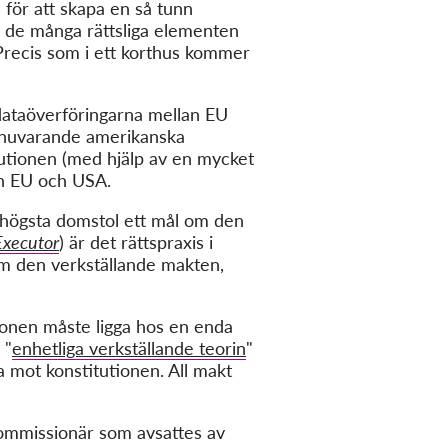
e för att skapa en så tunn
 de många rättsliga elementen
 Precis som i ett korthus kommer
dataöverföringarna mellan EU
en nuvarande amerikanska
tutionen (med hjälp av en mycket
an EU och USA.
högsta domstol ett mål om den
xecutor
) är det rättspraxis i
om den verkställande makten,
tionen måste ligga hos en enda
 "
enhetliga verkställande teorin
"
a mot konstitutionen. All makt
ommissionär som avsattes av