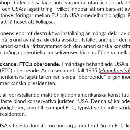
gå ihop stöder dessa lager inte varandra, utan är uppradad
 och USA:s lagstiftning - vilket innebär att om bara
ett
av
 dataöverföringar mellan EU och USA omedelbart olagliga.
 att få huset att kollapsa.
nens enormt destruktiva inställning är många delar av 
 på grund av några direkta avsikter. Istället angriper d
t amerikanska rättssystemet och den amerikanska konsti
ed många potentiella konsekvenser för dataflödena mell
lyckande: FTC:s oberoende.
I måndags behandlade USA:s 
FTC) oberoende. Ända sedan ett fall 1935 (
Humphrey's E
merikanska lagstiftaren kan skapa "oberoende" organ in
amerikanska presidenten.
tt all verkställande makt enligt den amerikanska konstitu
 fäste bland konservativa jurister i USA. Denna så kallade
ndigheter, som till exempel FTC, typiskt sett skulle strid
presidenten.
USA:s högsta domstol nu hört argumenten från en FTC-k