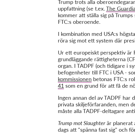
Trump trots alla oberoendegaran
uppfattning (se t.ex.
The Guardi
kommer att ställa sig på Trumps 
FTC:s oberoende.
I kombination med USA:s högst
röra sig mot ett system där pres
Ur ett europeiskt perspektiv är 
grundläggande rättigheterna (CF
organ. I TADPF (och tidigare i 
befogenheter till FTC i USA - so
kommissionen
betonas FTC:s roll
41
som en grund för att få de n
Ingen annan del av TADPF har d
privata skiljeförfaranden, men d
måste alla TADPF-deltagare anti
Trump mot Slaughter
är planerat 
dags att "spänna fast sig" och fö