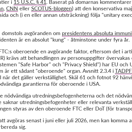
tier i
15 U.S.C. § 41
. Baserat på domarnas kommentarer 
an
,
CNN
eller
SCOTUS-bloggen
) att den konservativa ma
sida och (i en eller annan utsträckning) följa "unitary e
a domstols avgöranden om
presidentens absoluta immuni
identen är en absolut "kung" - åtminstone under fyra år.
FTC:s oberoende en avgörande faktor, eftersom det i arti
R) krävs att behandlingen av personuppgifter övervakas o
systemen "Safe Harbor" och "Privacy Shield") har EU och
m är ett sådant "oberoende" organ. Avsnitt 2.3.4 i
TADPF-
 när det gäller verkställighet. Skäl 61 och fotnot 92 hänvi
ödvändiga garantierna för oberoende i USA.
e nödvändiga utredningsbefogenheterna och det nödvän
e saknar utredningsbefogenheter eller relevanta verkställ
ngen styras av den oberoende FTC eller DoT (för transpo
att avgöras senast i juni eller juli 2026, men kan komma at
rbereda sig.