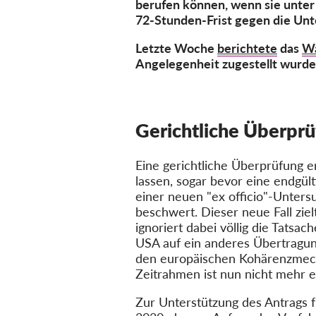
berufen können, wenn sie unte
72-Stunden-Frist gegen die Un
Letzte Woche
berichtete
das
Wa
Angelegenheit zugestellt wurde
Gerichtliche Überpr
Eine gerichtliche Überprüfung e
lassen, sogar bevor eine endgül
einer neuen "ex officio"-Unte
beschwert. Dieser neue Fall zie
ignoriert dabei
völlig
die Tatsach
USA auf ein anderes Übertragun
den europäischen Kohärenzmech
Zeitrahmen ist nun nicht
mehr
e
Zur Unterstützung des Antrags 