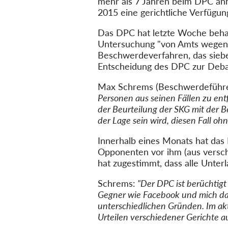
mehr als 7 Jahren beim DPC anh
2015 eine gerichtliche Verfügung
Das DPC hat letzte Woche behaup
Untersuchung "von Amts wegen
Beschwerdeverfahren, das sieben
Entscheidung des DPC zur Debat
Max Schrems (Beschwerdeführer 
Personen aus seinen Fällen zu entf
der Beurteilung der SKG mit der B
der Lage sein wird, diesen Fall oh
Innerhalb eines Monats hat das 
Opponenten vor ihm (aus versc
hat zugestimmt, dass alle Unter
Schrems:
"Der DPC ist berüchtigt 
Gegner wie Facebook und mich dazu
unterschiedlichen Gründen. Im akt
Urteilen verschiedener Gerichte a