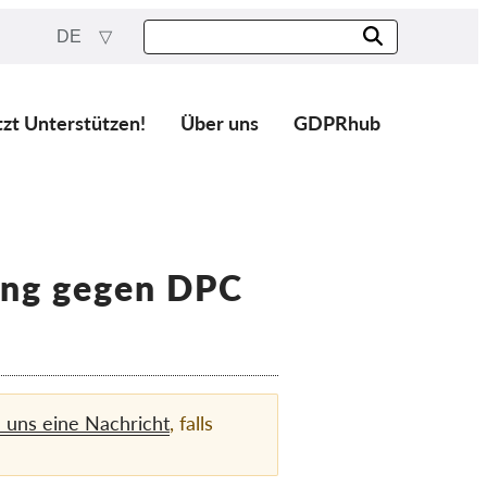
DE
tzt Unterstützen!
Über uns
GDPRhub
fung gegen DPC
e uns eine Nachricht
, falls