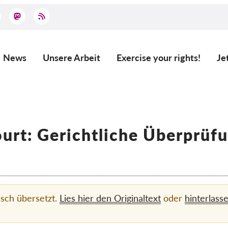
News
Unsere Arbeit
Exercise your rights!
Je
Main
navigation
ourt: Gerichtliche Überprü
sch übersetzt.
Lies hier den Originaltext
oder
hinterlass