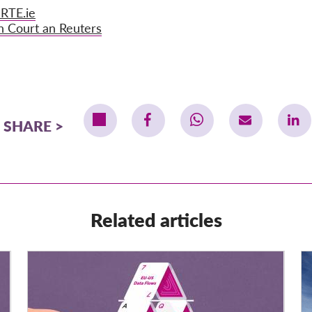
 RTE.ie
h Court an Reuters
SHARE
Related articles