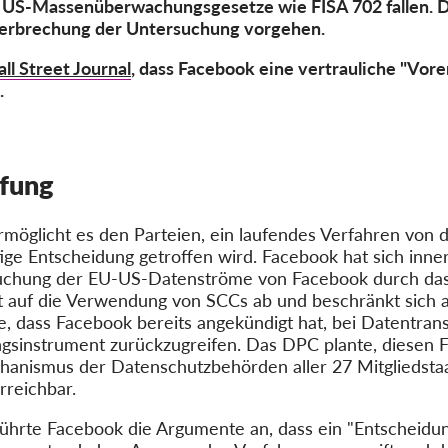
r US-Massenüberwachungsgesetze wie FISA 702 fallen. D
terbrechung der Untersuchung vorgehen.
ll Street Journal
, dass Facebook eine vertrauliche "Vor
.
üfung
rmöglicht es den Parteien, ein laufendes Verfahren von
tige Entscheidung getroffen wird. Facebook hat sich in
rsuchung der EU-US-Datenströme von Facebook durch da
lt auf die Verwendung von SCCs ab und beschränkt sich 
e, dass Facebook bereits angekündigt hat, bei Datentra
gsinstrument zurückzugreifen. Das DPC plante, diesen Fa
anismus der Datenschutzbehörden aller 27 Mitgliedstaa
rreichbar
.
führte Facebook die Argumente an, dass ein "Entscheidu