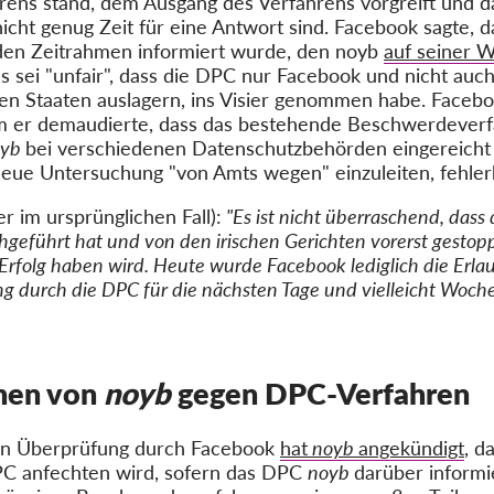
rens stand, dem Ausgang des Verfahrens vorgreift und d
icht genug Zeit für eine Antwort sind. Facebook sagte, d
den Zeitrahmen informiert wurde, den noyb
auf seiner W
s sei "unfair", dass die DPC nur Facebook und nicht au
gten Staaten auslagern, ins Visier genommen habe. Facebo
m er demaudierte, dass das bestehende Beschwerdeverfa
oyb
bei verschiedenen Datenschutzbehörden eingereicht
eue Untersuchung "von Amts wegen" einzuleiten, fehlerh
im ursprünglichen Fall):
"Es ist nicht überraschend, dass
führt hat und von den irischen Gerichten vorerst gestoppt 
 Erfolg haben wird. Heute wurde Facebook lediglich die Erlaubn
g durch die DPC für die nächsten Tage und vielleicht Woche
hen von
noyb
gegen DPC-Verfahren
hen Überprüfung durch Facebook
hat
noyb
angekündigt
, d
C anfechten wird, sofern das DPC
noyb
darüber informie