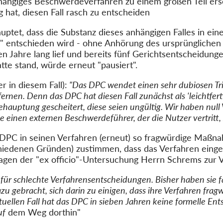
ängiges Beschwerdeverfahren zu einem großen Teil ers
 hat, diesen Fall rasch zu entscheiden
tet, dass die Substanz dieses anhängigen Falles in ein
"
entschieden wird
- ohne Anhörung des ursprüngliche
 Jahre lang lief
und bereits fünf Gerichtsentscheidunge
te stand, würde erneut "pausiert".
in diesem Fall):
"Das DPC wendet einen sehr dubiosen Tri
ernen. Denn das DPC hat diesen Fall zunächst als 'leichtfert
ehauptung gescheitert, diese seien ungültig. Wir haben null 
ne einen externen Beschwerdeführer, der die Nutzer vertritt,
DPC in seinen Verfahren (erneut) so fragwürdige Maßnah
hiedenen Gründen) zustimmen, dass das Verfahren einge
lagen der "ex officio"-Untersuchung Herrn Schrems zur 
für schlechte Verfahrensentscheidungen. Bisher haben sie fa
 gebracht, sich darin zu einigen, dass ihre Verfahren frag
uellen Fall hat das DPC in sieben Jahren keine formelle Ents
uf
dem Weg dorthin"