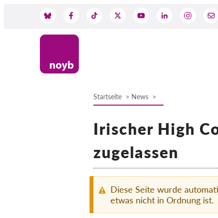
Skip
to
Social
main
content
Media
Startseite
News
Breadcrumb
Irischer High C
zugelassen
Diese Seite wurde automati
etwas nicht in Ordnung ist.