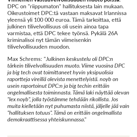
DPC on "riippumaton" hallituksesta lain mukaan.
Oikeustoimet DPC:tä vastaan maksavat Irlannissa
yleensä yli 100 000 euroa. Tämä tarkoittaa, että
julkinen tilivelvollisuus oli usein ainoa tapa
varmistaa, että DPC tekee työnsä. Pykälä 26A
kriminalisoi nyt tämän viimeisenkin
tilivelvollisuuden muodon.
Max Schrems: "
Julkinen keskustelu oli DPC:n
tärkein tilivelvollisuuden muoto. Viime vuosina DPC
ja big tech ovat toimittaneet hyvin yksipuolisia
raportteja vireillä olevista menettelyistä. noyb on
usein raportoinut DPC:n ja big techin erittäin
ongelmallisesta toiminnasta. Tämä laki näyttää olevan
"lex noyb", jolla työstämme tehdään rikollista. Jos
muita kielletään nyt puhumasta niistä, jäljelle jää vain
"hallituksen totuus". Tämä on erittäin ongelmallista
demokraattisessa yhteiskunnassa
."