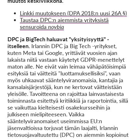
muutos keskiviikkona.
Linkki muutokseen (DPA 2018:n uusi 26A §)
Taustaa DPC:n aiemmista yrityksistä
sensuroida
noybia
DPC ja BigTech haluavat "yksityisyyttä" -
itselleen.
Irlannin DPC ja Big Tech -yritykset,
kuten Meta tai Google, yrittävät vuosien ajan
lakaista niitä vastaan käytetyt GDPR-menettelyt
maton alle. Ne eivät vain leimaa vähäpätöisimpiä
esityksiä tai väitteitä "luottamuksellisiksi", vaan
myös uhkaavat sääntelyviranomaisia, kantajia ja
kansalaisjärjestöjä, kun ne kertovat väitteistään
yleisölle. Tavoitteena on rajoittaa lainvastaisesta
toiminnasta esitettyä kritiikkiä ja raportointia, sillä
se vaikuttaa kielteisesti osakekursseihin ja
julkiseen mielipiteeseen. Vaikka
sääntelyviranomaiset useimmissa EU:n
jäsenvaltioissa torjuvat tämän laajalti, Irlannin
tietosuojavaltuutettu (DPC) on aiemmin kopioinut