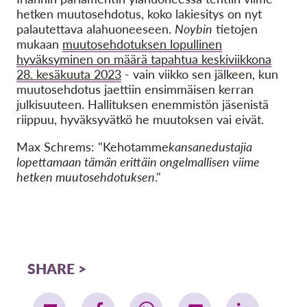
hetken muutosehdotus, koko lakiesitys on nyt
palautettava alahuoneeseen.
Noybin
tietojen
mukaan
muutosehdotuksen lopullinen
hyväksyminen on määrä tapahtua keskiviikkona
28. kesäkuuta 2023
- vain viikko sen jälkeen, kun
muutosehdotus jaettiin ensimmäisen kerran
julkisuuteen. Hallituksen enemmistön jäsenistä
riippuu, hyväksyvätkö he muutoksen vai eivät.
Max Schrems: "Kehotamme
kansanedustajia
lopettamaan tämän erittäin ongelmallisen viime
hetken muutosehdotuksen
."
SHARE