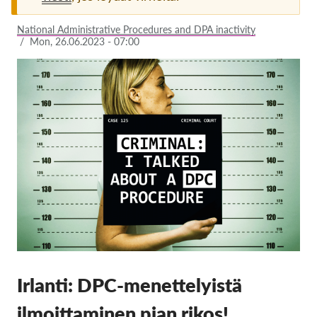
Jäsenyys
National Administrative Procedures and DPA inactivity
/
Mon, 26.06.2023 - 07:00
Lahjoitukset
Sponsorointi
Tax deductability
Jäsenten login
Meistä
Tiimi
Vuosikertomukset
Usein kysyttyä
Rekry
Irlanti: DPC-menettelyistä
Edustajakanne
ilmoittaminen pian rikos!