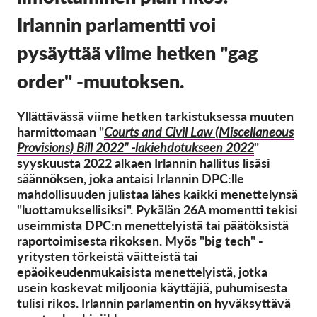
OnionShare
Irlannin parlamentti voi
Media
pysäyttää viime hetken "gag
Yhteystiedot
order" -muutoksen.
GDPRhub
Yllättävässä viime hetken tarkistuksessa muuten
harmittomaan "
Courts and Civil Law (Miscellaneous
Provisions) Bill 2022" -lakiehdotukseen 2022
"
syyskuusta 2022 alkaen Irlannin hallitus lisäsi
säännöksen, joka antaisi Irlannin DPC:lle
mahdollisuuden julistaa lähes kaikki menettelynsä
"luottamuksellisiksi". Pykälän 26A momentti tekisi
useimmista DPC:n menettelyistä tai päätöksistä
raportoimisesta rikoksen. Myös "big tech" -
yritysten törkeistä väitteistä tai
epäoikeudenmukaisista menettelyistä, jotka
usein koskevat miljoonia käyttäjiä, puhumisesta
tulisi rikos. Irlannin parlamentin on hyväksyttävä