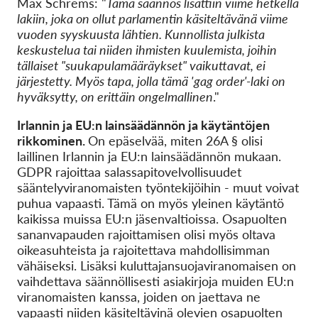
Max Schrems: "
Tämä säännös lisättiin viime hetkellä
lakiin, joka on ollut parlamentin käsiteltävänä viime
vuoden syyskuusta lähtien. Kunnollista julkista
keskustelua tai niiden ihmisten kuulemista, joihin
tällaiset "suukapulamääräykset" vaikuttavat, ei
järjestetty. Myös tapa, jolla tämä 'gag order'-laki on
hyväksytty, on erittäin ongelmallinen
."
Irlannin ja EU:n lainsäädännön ja käytäntöjen
rikkominen.
On epäselvää, miten 26A § olisi
laillinen Irlannin ja EU:n lainsäädännön mukaan.
GDPR rajoittaa salassapitovelvollisuudet
sääntelyviranomaisten työntekijöihin - muut voivat
puhua vapaasti. Tämä on myös yleinen käytäntö
kaikissa muissa EU:n jäsenvaltioissa. Osapuolten
sananvapauden rajoittamisen olisi myös oltava
oikeasuhteista ja rajoitettava mahdollisimman
vähäiseksi. Lisäksi kuluttajansuojaviranomaisen on
vaihdettava säännöllisesti asiakirjoja muiden EU:n
viranomaisten kanssa, joiden on jaettava ne
vapaasti niiden käsiteltävinä olevien osapuolten