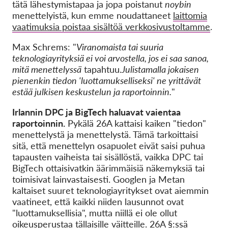
tätä lähestymistapaa ja jopa poistanut
noybin
menettelyistä, kun emme noudattaneet
laittomia
vaatimuksia poistaa sisältöä verkkosivustoltamme
.
Max Schrems: "
Viranomaista tai suuria
teknologiayrityksiä ei voi arvostella, jos ei saa sanoa,
mitä menettelyssä
tapahtuu.
Julistamalla jokaisen
pienenkin tiedon 'luottamukselliseksi' ne yrittävät
estää julkisen keskustelun ja raportoinnin.
"
Irlannin DPC ja BigTech haluavat vaientaa
raportoinnin.
Pykälä 26A kattaisi kaiken "tiedon"
menettelystä ja menettelystä. Tämä tarkoittaisi
sitä, että menettelyn osapuolet eivät saisi puhua
tapausten vaiheista tai sisällöstä, vaikka DPC tai
BigTech ottaisivatkin äärimmäisiä näkemyksiä tai
toimisivat lainvastaisesti. Googlen ja Metan
kaltaiset suuret teknologiayritykset ovat aiemmin
vaatineet, että kaikki niiden lausunnot ovat
"luottamuksellisia", mutta niillä ei ole ollut
oikeusperustaa tällaisille väitteille. 26A §:ssä