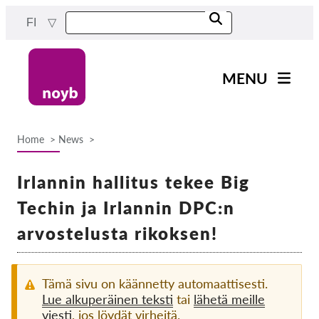
Skip
FI
to
main
content
MENU
Main
Uutiset
navigation
Home
News
Työmme
Breadcrumb
Projektit
Irlannin hallitus tekee Big
Tapaukset DPA:ta kohti
Techin ja Irlannin DPC:n
Kaikki tapaukset
arvostelusta rikoksen!
Reports & Resources
Tämä sivu on käännetty automaattisesti.
Exercise your rights!
Lue alkuperäinen teksti
tai
lähetä meille
viesti
, jos löydät virheitä.
Tue meitä!