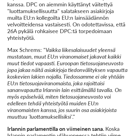
kanssa. DPC on aiemmin käyttänyt väitettyä
"luottamuksellisuutta" salatakseen asiakirjoja
muilta EU:n kollegoilta EU:n lainsäädännön
velvoitteidensa vastaisesti. On odotettavissa, että
26A pykälä rohkaisee DPC:tä torpedoimaan
yhteistyötä.
Max Schrems: "
Vaikka liikesalaisuudet yleensä
mustataan, muut EU:n viranomaiset jakavat kaikki
muut tiedot vapaasti. Euroopan tietosuojaneuvosto
jopa jakaa näitä asiakirjoja tiedonvälityksen vapautta
koskevien lakien nojalla. Tiedossamme ei ole yhtään
EU:n tietosuojaviranomaista, joka rajoittaisi
sananvapautta Irlannin lain esittämällä tavalla.
On
myös epäselvää, miten tietosuojaneuvosto voi
edelleen tehdä yhteistyötä muiden EU:n
viranomaisten kanssa, jos suurin osa asiakirjoista
muuttuu 'luottamuksellisiksi'
."
Irlannin parlamentilla on viimeinen sana.
Koska
Irlannin parlamentin ylähuoneessa tehtiin viime