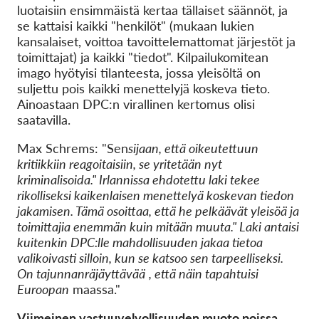
luotaisiin ensimmäistä kertaa tällaiset säännöt, ja
se kattaisi kaikki "henkilöt" (mukaan lukien
kansalaiset, voittoa tavoittelemattomat järjestöt ja
toimittajat) ja kaikki "tiedot". Kilpailukomitean
imago hyötyisi tilanteesta, jossa yleisöltä on
suljettu pois kaikki menettelyjä koskeva tieto.
Ainoastaan DPC:n virallinen kertomus olisi
saatavilla.
Max Schrems: "Sen
sijaan, että oikeutettuun
kritiikkiin reagoitaisiin, se yritetään nyt
kriminalisoida." Irlannissa ehdotettu laki tekee
rikolliseksi kaikenlaisen menettelyä koskevan tiedon
jakamisen. Tämä osoittaa, että he pelkäävät yleisöä ja
toimittajia enemmän kuin mitään muuta
." Laki antaisi
kuitenkin DPC:lle mahdollisuuden jakaa tietoa
valikoivasti silloin, kun se katsoo sen tarpeelliseksi.
On tajunnanräjäyttävää
, että näin tapahtuisi
Euroopan
maassa."
Viimeinen vastuuvelvollisuuden muoto poissa.