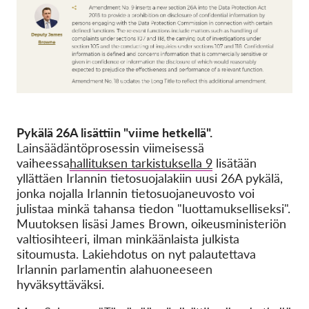
Pykälä 26A lisättiin "viime hetkellä".
Lainsäädäntöprosessin viimeisessä
vaiheessa
hallituksen tarkistuksella 9
lisätään
yllättäen Irlannin tietosuojalakiin uusi 26A pykälä,
jonka nojalla Irlannin tietosuojaneuvosto voi
julistaa minkä tahansa tiedon "luottamukselliseksi".
Muutoksen lisäsi James Brown, oikeusministeriön
valtiosihteeri, ilman minkäänlaista julkista
sitoumusta. Lakiehdotus on nyt palautettava
Irlannin parlamentin alahuoneeseen
hyväksyttäväksi.