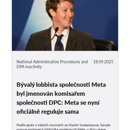
National Administrative Procedures and
18.09.2025
DPA inactivity
Bývalý lobbista společnosti Meta
byl jmenován komisařem
společnosti DPC: Meta se nyní
oficiálně reguluje sama
Podle zpráv v irských novinách se Niamh Sweeneyová, bývalá
vysoce postavená lobbistka společnosti Meta, v říjnu stane