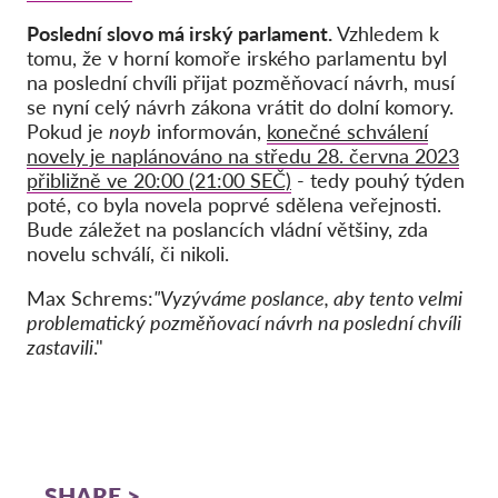
Poslední slovo má irský parlament.
Vzhledem k
tomu, že v horní komoře irského parlamentu byl
na poslední chvíli přijat pozměňovací návrh, musí
se nyní celý návrh zákona vrátit do dolní komory.
Pokud je
noyb
informován,
konečné schválení
novely je naplánováno na středu 28. června 2023
přibližně ve 20:00 (21:00 SEČ)
- tedy pouhý týden
poté, co byla novela poprvé sdělena veřejnosti.
Bude záležet na poslancích vládní většiny, zda
novelu schválí, či nikoli.
Max Schrems:
"Vyzýváme poslance, aby tento velmi
problematický pozměňovací návrh na poslední chvíli
zastavili
."
SHARE