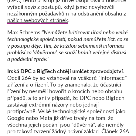
(DPC) tento přístup již dříve okopíroval a dokonce
vyřadil
noyb
z postupů, když jsme nevyhověli
nezákonným požadavkům na odstranění obsahu z
našich webových stránek
.
Max Schrems:
"Nemůžete kritizovat úřad nebo velké
technologické společnosti, pokud nemůžete říct, co se
v postupu děje. Tím, že každou sebemenší informaci
prohlásí za 'důvěrnou', se snaží bránit veřejné diskusi
a podávání zpráv.
"
Irská DPC a BigTech chtějí umlčet zpravodajství.
Oddíl 26A by se vztahoval na veškeré "informace"
z řízení a o řízení. To by znamenalo, že účastníci
řízení by nesměli hovořit o krocích nebo obsahu
případů, a to ani v případě, že DPC nebo BigTech
zastávají extrémní názory nebo jednají
protiprávně. Velké technologické společnosti jako
Google nebo Meta již dříve trvaly na tom, že
všechna jejich podání jsou "důvěrná", ale neměly
pro taková tvrzení žádný právní základ. Článek 26A