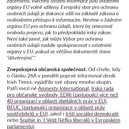
začerněno, všechny ostatní informace jsou ostatními
orgány EU volně sdíleny. Evropský sbor pro ochranu
osobních údajů je dokonce sdílí na základě zákona o
svobodném přístupu k informacím. Nevíme o žádném
orgánu EU pro ochranu údajů, který by omezoval
svobodu projevu, jak to předpokládá irský zákon.
Není také jasné, jak může Výbor pro ochranu
osobních údajů nadále spolupracovat s ostatními
orgány v EU, pokud se většina dokumentů stane
"důvěrnými"
."
Znepokojená občanská společnost.
Od chvíle, kdy
o článku 26A v pondělí poprvé informoval deník
Irish Times, vyjádřilo své obavy mnoho skupin.
Patří mezi ně
Amnesty International,
Irská rada
pro občanské svobody,
EDRi (zastupující více než
40 organizací v oblasti digitálních práv v EU)
,
BEUC (zastupující organizace v oblasti práv
spotřebitelů v EU)
, jakož i
Irští sociální demokraté
nebo
Sophie in 't Veld (šéfka liberálů v Evropském
parlamentu)
.