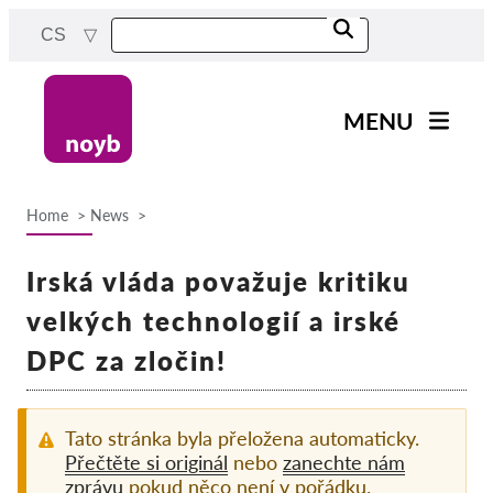
Skip
CS
to
main
content
MENU
Main
Novinky
navigation
Home
News
Naše práce
Breadcrumb
Projekty
Irská vláda považuje kritiku
Rozhodnutí dozorových
velkých technologií a irské
orgánů
DPC za zločin!
Rozhodnutí pro jednotlivé
společnosti
Reports & Resources
Tato stránka byla přeložena automaticky.
Přečtěte si originál
nebo
zanechte nám
zprávu
pokud něco není v pořádku.
Exercise your rights!