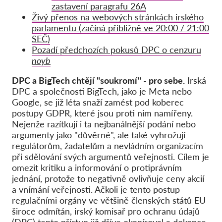
zastavení paragrafu 26A
Živý přenos na webových stránkách irského
parlamentu (začíná přibližně ve 20:00 / 21:00
SEČ)
Pozadí předchozích pokusů DPC o cenzuru
noyb
DPC a BigTech chtějí "soukromí" - pro sebe.
Irská
DPC a společnosti BigTech, jako je Meta nebo
Google, se již léta snaží zamést pod koberec
postupy GDPR, které jsou proti nim namířeny.
Nejenže razítkují i ta nejbanálnější podání nebo
argumenty jako "důvěrné", ale také vyhrožují
regulátorům, žadatelům a nevládním organizacím
při sdělování svých argumentů veřejnosti. Cílem je
omezit kritiku a informování o protiprávním
jednání, protože to negativně ovlivňuje ceny akcií
a vnímání veřejnosti. Ačkoli je tento postup
regulačními orgány ve většině členských států EU
široce odmítán, irský komisař pro ochranu údajů