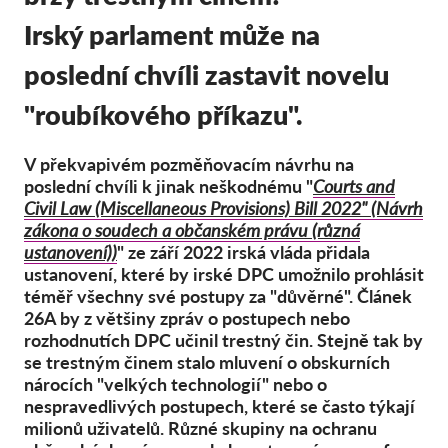
Hromadná žaloba
Irský parlament může na
OnionShare
poslední chvíli zastavit novelu
Média
Kontakt
"roubíkového příkazu".
V překvapivém pozměňovacím návrhu na
GDPRhub
poslední chvíli k jinak neškodnému "
Courts and
Civil Law (Miscellaneous Provisions) Bill 2022" (Návrh
zákona o soudech a občanském právu (různá
ustanovení))
" ze září 2022 irská vláda přidala
ustanovení, které by irské DPC umožnilo prohlásit
téměř všechny své postupy za "důvěrné". Článek
26A by z většiny zpráv o postupech nebo
rozhodnutích DPC učinil trestný čin. Stejně tak by
se trestným činem stalo mluvení o obskurních
nárocích "velkých technologií" nebo o
nespravedlivých postupech, které se často týkají
milionů uživatelů. Různé skupiny na ochranu