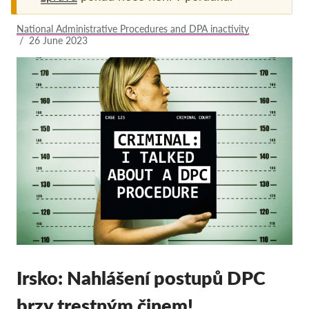
Pordporte nás!
National Administrative Procedures and DPA inactivity
/
26 June 2023
Členství
Příspěvky
Sponzorství
Daňová uznatelnost
Přihlášení člena
O nás
Tým
Výroční zprávy
Otázky a odpovědi
Irsko: Nahlášení postupů DPC
Kariéra
brzy trestným činem!