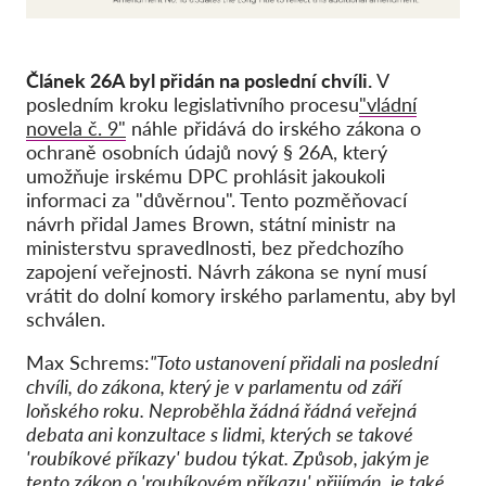
Článek 26A byl přidán na poslední chvíli.
V
posledním kroku legislativního procesu
"vládní
novela č. 9"
náhle přidává do irského zákona o
ochraně osobních údajů nový § 26A, který
umožňuje irskému DPC prohlásit jakoukoli
informaci za "důvěrnou". Tento pozměňovací
návrh přidal James Brown, státní ministr na
ministerstvu spravedlnosti, bez předchozího
zapojení veřejnosti. Návrh zákona se nyní musí
vrátit do dolní komory irského parlamentu, aby byl
schválen.
Max Schrems:
"Toto ustanovení přidali na poslední
chvíli, do zákona, který je v parlamentu od září
loňského roku. Neproběhla žádná řádná veřejná
debata ani konzultace s lidmi, kterých se takové
'roubíkové příkazy' budou týkat. Způsob, jakým je
tento zákon o 'roubíkovém příkazu' přijímán, je také