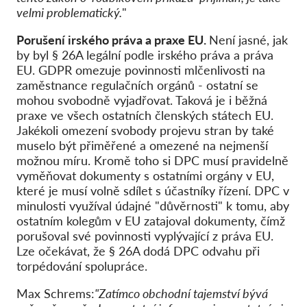
velmi problematický.
"
Porušení irského práva a praxe EU.
Není jasné, jak
by byl § 26A legální podle irského práva a práva
EU. GDPR omezuje povinnosti mlčenlivosti na
zaměstnance regulačních orgánů - ostatní se
mohou svobodně vyjadřovat. Taková je i běžná
praxe ve všech ostatních členských státech EU.
Jakékoli omezení svobody projevu stran by také
muselo být přiměřené a omezené na nejmenší
možnou míru. Kromě toho si DPC musí pravidelně
vyměňovat dokumenty s ostatními orgány v EU,
které je musí volně sdílet s účastníky řízení. DPC v
minulosti využíval údajné "důvěrnosti" k tomu, aby
ostatním kolegům v EU zatajoval dokumenty, čímž
porušoval své povinnosti vyplývající z práva EU.
Lze očekávat, že § 26A dodá DPC odvahu při
torpédování spolupráce.
Max Schrems:
"Zatímco obchodní tajemství bývá