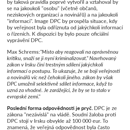
by taková pravidla poprvé vytvořil a vztahoval by
se na jakoukoli "osobu" (včetně občanů,
neziskových organizací a novinářů) a na jakoukoli
"informaci". Image DPC by prospěla situace, kdy
by veřejnost byla odříznuta od jakýchkoli informací
o řízeních. K dispozici by bylo pouze oficiální
vyprávění DPC.
Max Schrems:
"Místo aby reagovali na oprávněnou
kritiku, snaží se ji nyní kriminalizovat." Navrhovaný
zákon v Irsku činí trestným sdílení jakýchkoli
informací o postupu. To ukazuje, že se bojí veřejnosti
a novinářů víc než čehokoli jiného
. zákon by však
DPC umožnil selektivně sdílet informace, když to
uzná za vhodné. Je zarážející,
že by se to stalo v
evropské zemi
."
Poslední forma odpovědnosti je pryč.
DPC je ze
zákona "nezávislá" na vládě. Soudní žaloba proti
DPC stojí v Irsku obvykle až 100 000 eur. To
znamená, že veřejná odpovědnost byla často