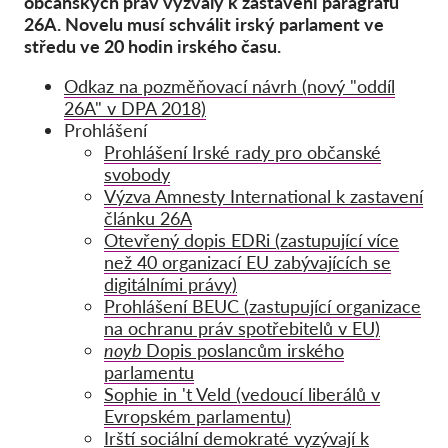
občanských práv vyzvaly k zastavení paragrafu
26A. Novelu musí schválit irský parlament ve
středu ve 20 hodin irského času.
Odkaz na pozměňovací návrh (nový "oddíl
26A" v DPA 2018)
Prohlášení
Prohlášení Irské rady pro občanské
svobody
Výzva Amnesty International k zastavení
článku 26A
Otevřený dopis EDRi (zastupující více
než 40 organizací EU zabývajících se
digitálními právy)
Prohlášení BEUC (zastupující organizace
na ochranu práv spotřebitelů v EU)
noyb
Dopis poslancům irského
parlamentu
Sophie in 't Veld (vedoucí liberálů v
Evropském parlamentu)
Irští sociální demokraté vyzývají k