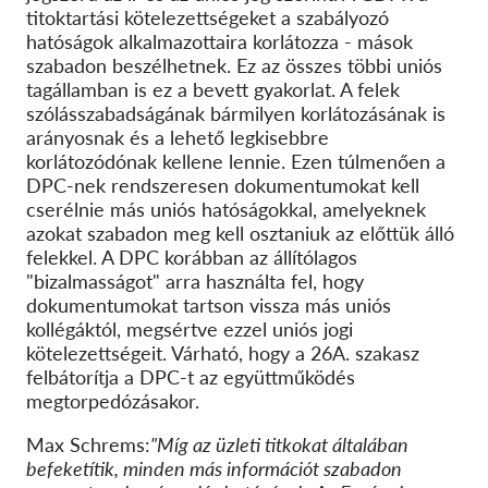
titoktartási kötelezettségeket a szabályozó
hatóságok alkalmazottaira korlátozza - mások
szabadon beszélhetnek. Ez az összes többi uniós
tagállamban is ez a bevett gyakorlat. A felek
szólásszabadságának bármilyen korlátozásának is
arányosnak és a lehető legkisebbre
korlátozódónak kellene lennie. Ezen túlmenően a
DPC-nek rendszeresen dokumentumokat kell
cserélnie más uniós hatóságokkal, amelyeknek
azokat szabadon meg kell osztaniuk az előttük álló
felekkel. A DPC korábban az állítólagos
"bizalmasságot" arra használta fel, hogy
dokumentumokat tartson vissza más uniós
kollégáktól, megsértve ezzel uniós jogi
kötelezettségeit. Várható, hogy a 26A. szakasz
felbátorítja a DPC-t az együttműködés
megtorpedózásakor.
Max Schrems:
"Míg az üzleti titkokat általában
befeketítik, minden más információt szabadon