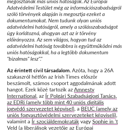
megosztanak más uniós hatóságok. Az Európai
Adatvédelmi Testület még az információszabadságról
szóló törvények alapján is megosztja ezeket a
dokumentumokat. Nem tudunk olyan uniós
adatvédelmi hatóságról, amely a szólásszabadságot
úgy korlátozná, ahogyan azt az ír törvény
előirányozza.
Az sem világos, hogyan tud az
adatvédelmi hatóság továbbra is együttműködni más
uniós hatóságokkal, ha a legtöbb dokumentum
"bizalmas" lesz
"."
Az érintett civil társadalom.
Azóta, hogy a 26A
szakaszról hétfőn az Irish Times először
beszámolt, számos csoport aggodalmának adott
hangot. Ezek közé tartozik az
Amnesty
International,
az
Ír Polgári Szabadságjogi Tanács,
az EDRi (amely több mint 40 uniós digitális
jogvédő szervezetet képvisel)
, a
BEUC (amely az
uniós fogyasztóvédelmi szervezeteket képviseli)
,
valamint a
Ír szociáldemokraták
vagy
Sophie in 't
Veld (a liberálisok vezetője az Európai