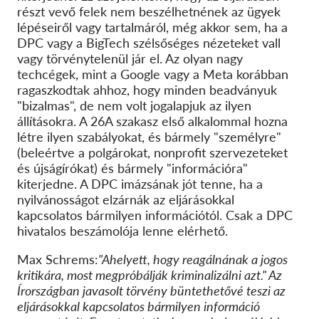
részt vevő felek nem beszélhetnének az ügyek
lépéseiről vagy tartalmáról, még akkor sem, ha a
DPC vagy a BigTech szélsőséges nézeteket vall
vagy törvénytelenül jár el. Az olyan nagy
techcégek, mint a Google vagy a Meta korábban
ragaszkodtak ahhoz, hogy minden beadványuk
"bizalmas", de nem volt jogalapjuk az ilyen
állításokra. A 26A szakasz első alkalommal hozna
létre ilyen szabályokat, és bármely "személyre"
(beleértve a polgárokat, nonprofit szervezeteket
és újságírókat) és bármely "információra"
kiterjedne. A DPC imázsának jót tenne, ha a
nyilvánosságot elzárnák az eljárásokkal
kapcsolatos bármilyen információtól. Csak a DPC
hivatalos beszámolója lenne elérhető.
Max Schrems:
"Ahelyett, hogy reagálnának a jogos
kritikára, most megpróbálják kriminalizálni azt." Az
Írországban javasolt törvény büntethetővé teszi az
eljárásokkal kapcsolatos bármilyen információ