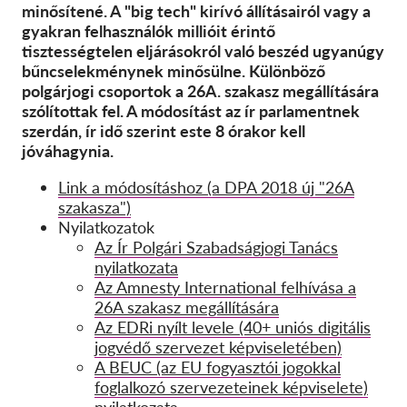
minősítené. A "big tech" kirívó állításairól vagy a
gyakran felhasználók millióit érintő
tisztességtelen eljárásokról való beszéd ugyanúgy
bűncselekménynek minősülne. Különböző
polgárjogi csoportok a 26A. szakasz megállítására
szólítottak fel. A módosítást az ír parlamentnek
szerdán, ír idő szerint este 8 órakor kell
jóváhagynia.
Link a módosításhoz (a DPA 2018 új "26A
szakasza")
Nyilatkozatok
Az Ír Polgári Szabadságjogi Tanács
nyilatkozata
Az Amnesty International felhívása a
26A szakasz megállítására
Az EDRi nyílt levele (40+ uniós digitális
jogvédő szervezet képviseletében)
A BEUC (az EU fogyasztói jogokkal
foglalkozó szervezeteinek képviselete)