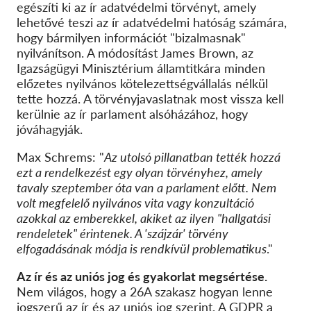
egészíti ki az ír adatvédelmi törvényt, amely
lehetővé teszi az ír adatvédelmi hatóság számára,
hogy bármilyen információt "bizalmasnak"
nyilvánítson. A módosítást James Brown, az
Igazságügyi Minisztérium államtitkára minden
előzetes nyilvános kötelezettségvállalás nélkül
tette hozzá. A törvényjavaslatnak most vissza kell
kerülnie az ír parlament alsóházához, hogy
jóváhagyják.
Max Schrems: "
Az utolsó pillanatban tették hozzá
ezt a rendelkezést egy olyan törvényhez, amely
tavaly szeptember óta van a parlament előtt. Nem
volt megfelelő nyilvános vita vagy konzultáció
azokkal az emberekkel, akiket az ilyen "hallgatási
rendeletek" érintenek. A 'szájzár' törvény
elfogadásának módja is rendkívül problematikus
."
Az ír és az uniós jog és gyakorlat megsértése.
Nem világos, hogy a 26A szakasz hogyan lenne
jogszerű az ír és az uniós jog szerint. A GDPR a