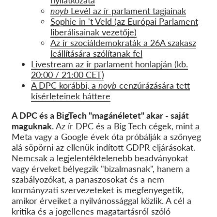
nyilatkozata
noyb
Levél az ír parlament tagjainak
Sophie in 't Veld (az Európai Parlament
liberálisainak vezetője)
Az ír szociáldemokraták a 26A szakasz
leállítására szólítanak fel
Livestream az ír parlament honlapján (kb.
20:00 / 21:00 CET)
A DPC korábbi, a
noyb
cenzúrázására tett
kísérleteinek háttere
A DPC és a BigTech "magánéletet" akar - saját
maguknak.
Az ír DPC és a Big Tech cégek, mint a
Meta vagy a Google évek óta próbálják a szőnyeg
alá söpörni az ellenük indított GDPR eljárásokat.
Nemcsak a legjelentéktelenebb beadványokat
vagy érveket bélyegzik "bizalmasnak", hanem a
szabályozókat, a panaszosokat és a nem
kormányzati szervezeteket is megfenyegetik,
amikor érveiket a nyilvánossággal közlik. A cél a
kritika és a jogellenes magatartásról szóló