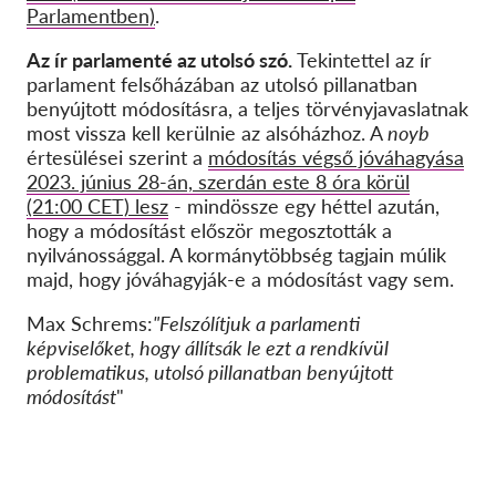
Parlamentben)
.
Az ír parlamenté az utolsó szó.
Tekintettel az ír
parlament felsőházában az utolsó pillanatban
benyújtott módosításra, a teljes törvényjavaslatnak
most vissza kell kerülnie az alsóházhoz. A
noyb
értesülései szerint a
módosítás végső jóváhagyása
2023. június 28-án, szerdán este 8 óra körül
(21:00 CET) lesz
- mindössze egy héttel azután,
hogy a módosítást először megosztották a
nyilvánossággal. A kormánytöbbség tagjain múlik
majd, hogy jóváhagyják-e a módosítást vagy sem.
Max Schrems:
"Felszólítjuk a parlamenti
képviselőket, hogy állítsák le ezt a rendkívül
problematikus, utolsó pillanatban benyújtott
módosítást
"