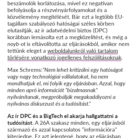
beszámolók korlátozása, mivel ez negatívan
befolyásolja a részvényárfolyamokat és a
közvélemény megítélését. Bár ezt a legtöbb EU-
tagállam szabályozó hatóságai széles körben
elutasítják, az ír adatvédelmi biztos (DPC)
korábban lemásolta ezt a megközelítést, és még a
noyb-ot
is eltávolította az eljárásokból, amikor nem
tettünk eleget a
weboldalunkról való tartalom
törlésére vonatkozó jogellenes felszólításoknak
.
Max Schrems:
"Nem lehet kritizálni egy hatóságot
vagy nagy technológiai vállalatokat, ha nem
mondhatjuk el, mi folyik egy eljárásban. Azzal, hogy
minden apró információt "bizalmasnak"
nyilvánítanak, megpróbálják megakadályozni a
nyilvános diskurzust és a tudósítást
."
Az ír DPC és a BigTech el akarja hallgattatni a
tudósítást.
A 26A szakasz minden, egy eljárásból
származó és azzal kapcsolatos "információra"
kiterjedne. Ez azt jelentené, hogy az eljárásban