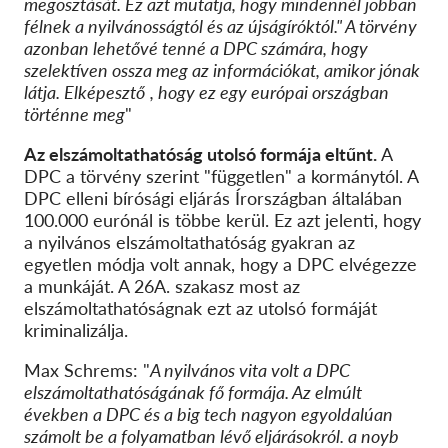
megosztását. Ez azt mutatja, hogy mindennél jobban
félnek a nyilvánosságtól és az újságíróktól
." A törvény
azonban lehetővé tenné a DPC számára, hogy
szelektíven ossza meg az információkat, amikor jónak
látja. Elképesztő
, hogy ez egy európai országban
történne meg
"
Az elszámoltathatóság utolsó formája eltűnt.
A
DPC a törvény szerint "független" a kormánytól. A
DPC elleni bírósági eljárás Írországban általában
100.000 eurónál is többe kerül. Ez azt jelenti, hogy
a nyilvános elszámoltathatóság gyakran az
egyetlen módja volt annak, hogy a DPC elvégezze
a munkáját. A 26A. szakasz most az
elszámoltathatóságnak ezt az utolsó formáját
kriminalizálja.
Max Schrems: "
A nyilvános vita volt a DPC
elszámoltathatóságának fő formája. Az elmúlt
években a DPC és a big tech nagyon egyoldalúan
számolt be a folyamatban lévő eljárásokról. a noyb