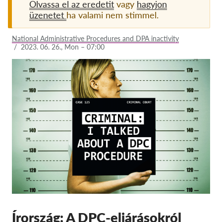
Olvassa el az eredetit
vagy
hagyjon
üzenetet
ha valami nem stimmel.
Tagság
Adományok
National Administrative Procedures and DPA inactivity
/
2023. 06. 26., Mon – 07:00
Szponzoráció
Tax deductability
Tagi Belépés
Rólunk
Csapat
Éves Jelentések
GYK
Munkalehetőségek
Collective Redress
Írország: A DPC-eljárásokról