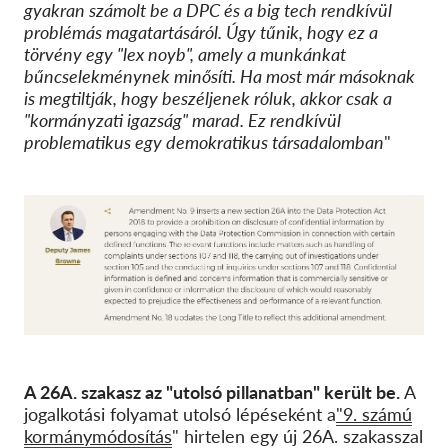
gyakran számolt be a DPC és a big tech rendkívül
problémás magatartásáról. Úgy tűnik, hogy ez a
törvény egy "lex noyb", amely a munkánkat
bűncselekménynek minősíti. Ha most már másoknak
is megtiltják, hogy beszéljenek róluk, akkor csak a
"kormányzati igazság" marad. Ez rendkívül
problematikus egy demokratikus társadalomban
"
A 26A. szakasz az "utolsó pillanatban" került be.
A
jogalkotási folyamat utolsó lépéseként a
"9. számú
kormánymódosítás
" hirtelen egy új 26A. szakasszal