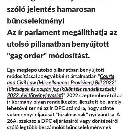
SecureDrop
szóló jelentés hamarosan
Média
bűncselekmény!
Kapcsolat
Az ír parlament megállíthatja az
GDPRhub
utolsó pillanatban benyújtott
"gag order" módosítást.
Egy meglepő utolsó pillanatban benyújtott
módosítással az egyébként ártalmatlan "
Courts
and Civil Law (Miscellaneous Provisions) Bill 2022"
(Bíróságok és polgári jog (különféle rendelkezések)
2022. évi törvényjavaslat)
" 2022 szeptemberétől az
ír kormány olyan rendelkezést illesztett be, amely
lehetővé tenné az ír DPC számára, hogy szinte
valamennyi eljárását "bizalmasnak" nyilvánítsa. A
26A. szakasz a DPC eljárásairól vagy döntéseiről
szóló legtöbb beszámolót bűncselekménynek