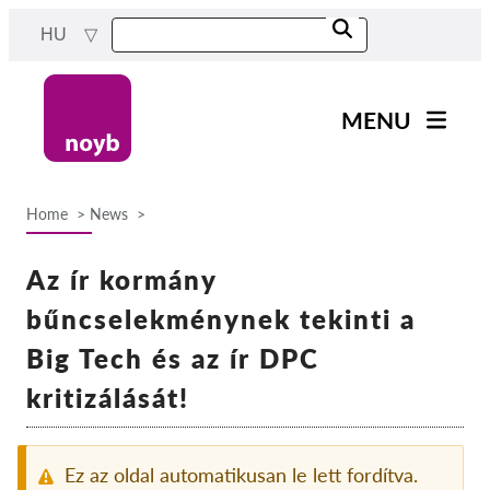
Skip
HU
to
main
content
MENU
Main
Hírek
navigation
Home
News
A Munkánk
Breadcrumb
Projektek
Az ír kormány
Ügyek Hatóságonként
bűncselekménynek tekinti a
Ügyek Tásaságonként
Big Tech és az ír DPC
Reports & Resources
kritizálását!
Exercise your rights!
Ez az oldal automatikusan le lett fordítva.
Támogass bennnünket!