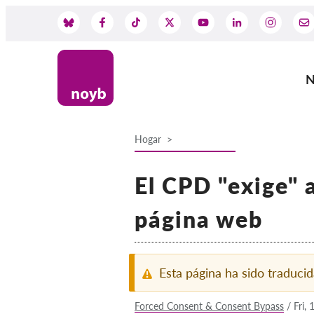
Skip
to
Social
main
content
Media
N
M
na
Hogar
Breadcrumb
El CPD "exige" 
página web
Esta página ha sido traduc
Forced Consent & Consent Bypass
/
Fri,