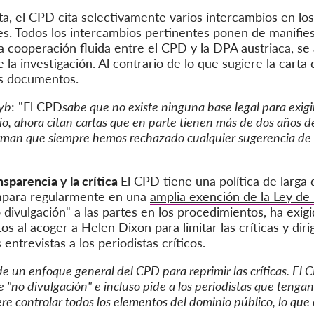
rta, el CPD cita selectivamente varios intercambios en lo
s. Todos los intercambios pertinentes ponen de manifie
a cooperación fluida entre el CPD y la DPA austriaca, se
a investigación. Al contrario de lo que sugiere la carta
os documentos.
yb
: "El CPD
sabe que no existe ninguna base legal para exig
, ahora citan cartas que en parte tienen más de dos años de
firman que siempre hemos rechazado cualquier sugerencia de
nsparencia y la crítica
El CPD tiene una política de larga d
ampara regularmente en una
amplia exención de la Ley de
 divulgación" a las partes en los procedimientos, ha exig
tos
al acoger a Helen Dixon para limitar las críticas y di
 entrevistas a los periodistas críticos.
de un enfoque general del CPD para reprimir las críticas. El 
 "no divulgación" e incluso pide a los periodistas que teng
e controlar todos los elementos del dominio público, lo que