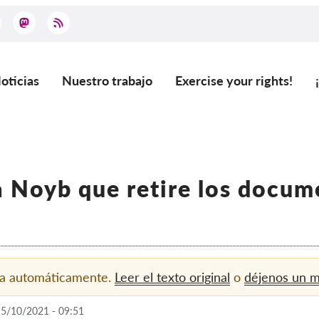
oticias
Nuestro trabajo
Exercise your rights!
ain
vigation
a Noyb que retire los docum
ida automáticamente.
Leer el texto original
o
déjenos un 
 15/10/2021 - 09:51