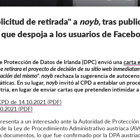
icitud de retirada" a
noyb,
tras publ
 que despoja a los usuarios de Faceb
de Protección de Datos de Irlanda (DPC) envió una
carta 
e retirara el proyecto de decisión de su sitio web inmediatam
gación del mismo
".
noyb
rechaza la sugerencia de autocensu
ticas. En su lugar,
noyb
invitó al CPD a entablar un proce
ria, en lugar de enviar cartas que pretenden intimidar a
l CPD de 14.10.2021 (PDF)
10.2021 (PDF)
resenta a un interesado ante la Autoridad de Protección
17 de la Ley de Procedimiento Administrativo austriaca (
os documentos, lo que fue confirmado por la DPA austriac