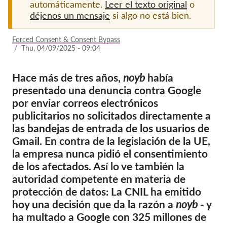
automáticamente.
Leer el texto original
o
déjenos un mensaje
si algo no está bien.
Afiliación
Donaciones
Forced Consent & Consent Bypass
/
Thu, 04/09/2025 - 09:04
Patrocinio
Tax deductability
Hace más de tres años,
noyb
había
presentado una denuncia contra Google
Inciar sesión de miembro
por enviar correos electrónicos
publicitarios no solicitados directamente a
Sobre nosotros
las bandejas de entrada de los usuarios de
Gmail. En contra de la legislación de la UE,
Equipo
la empresa nunca pidió el consentimiento
Informes anuales
de los afectados. Así lo ve también la
autoridad competente en materia de
Preguntas frecuentes
protección de datos: La CNIL ha emitido
Empleos
hoy una decisión que da la razón a
noyb
- y
Recursos colectivos
ha multado a Google con 325 millones de