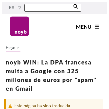
Skip
ES
to
main
content
MENU
Main
Noticias
navigation
Hogar
Nuestro trabajo
Breadcrumb
Proyectos
noyb WIN: La DPA francesa
Casos por APD
multa a Google con 325
Todos los casos
millones de euros por "spam"
Reports & Resources
en Gmail
Exercise your rights!
Esta página ha sido traducida
¡Apoyanos!