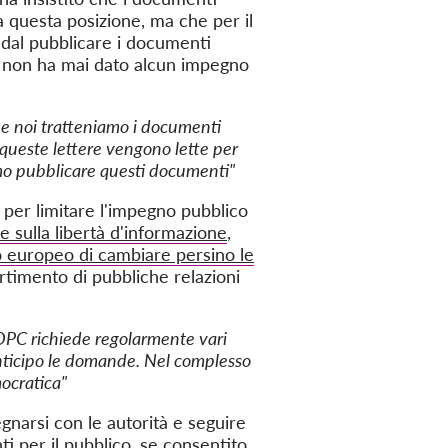
a questa posizione, ma che per il
 dal pubblicare i documenti
b
non ha mai dato alcun impegno
he noi tratteniamo i documenti
e queste lettere vengono lette per
mo pubblicare questi documenti"
a per limitare l'impegno pubblico
e sulla libertà d'informazione
,
 europeo di cambiare persino le
rtimento di pubbliche relazioni
l DPC richiede regolarmente vari
 anticipo le domande. Nel complesso
mocratica"
gnarsi con le autorità e seguire
i per il pubblico, se consentito