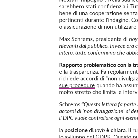
sarebbero stati confidenziali. T
bene di una cooperazione senza p
pertinenti durante l'indagine. C
o assicurazione di non utilizzar
Max Schrems, presidente di
noy
rilevanti dal pubblico. Invece ora 
intero, tutte confermano che abbi
Rapporto problematico con la tra
e la trasparenza. Fa regolarmen
richiede accordi di "non divulgaz
sue procedure
quando ha assunto
molto stretto che limita le intervis
Schrems:
"
Questa lettera fa parte 
accordi di 'non divulgazione' ai de
il DPC vuole controllare ogni elem
la
posizione
di
noyb
è chiara.
Il r
lo sviluppo del GDPR. Questo può