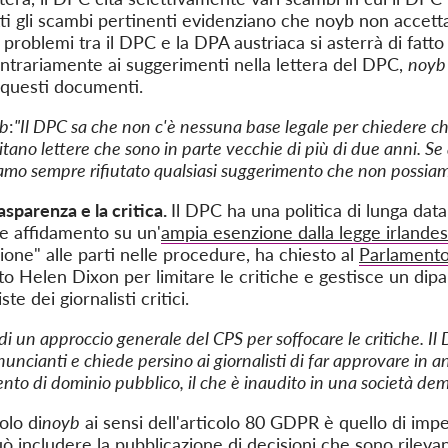
utti gli scambi pertinenti evidenziano che noyb non accett
roblemi tra il DPC e la DPA austriaca si asterrà di fatto
ontrariamente ai suggerimenti nella lettera del DPC,
noy
e questi documenti.
b
:
"Il DPC sa che non c'è nessuna base legale per chiedere c
citano lettere che sono in parte vecchie di più di due anni. S
amo sempre rifiutato qualsiasi suggerimento che non possia
sparenza e la critica.
Il DPC ha una politica di lunga dat
te affidamento su un'
ampia esenzione dalla legge irlandes
ione" alle parti nelle procedure, ha chiesto al
Parlamento
 Helen Dixon per limitare le critiche e gestisce un dipa
te dei giornalisti critici.
di un approccio generale del CPS per soffocare le critiche. I
nuncianti e chiede persino ai giornalisti di far approvare in
ento di dominio pubblico, il che è inaudito in una società de
uolo di
noyb
ai sensi dell'articolo 80 GDPR è quello
di impe
 includere la pubblicazione di decisioni che sono rilevant