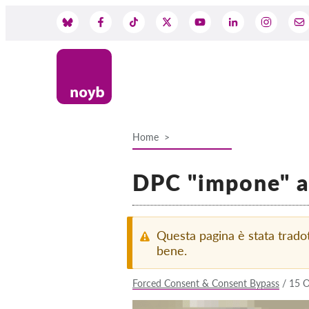
Skip
to
Social
main
content
Media
Home
Breadcrumb
DPC "impone" a 
Questa pagina è stata trad
bene.
Forced Consent & Consent Bypass
/
15 O