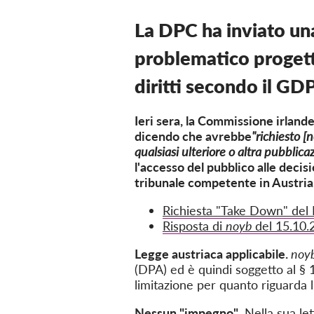
La DPC ha inviato un
problematico progetto
diritti secondo il GD
Ieri sera, la Commissione irland
dicendo che avrebbe
"richiesto
[n
qualsiasi ulteriore o altra pubblic
l'accesso del pubblico alle deci
tribunale competente in Austria,
Richiesta "Take Down" del
Risposta di
noyb
del 15.10.
Legge austriaca applicabile.
noy
(DPA) ed è
quindi
soggetto al §
limitazione per quanto riguarda 
Nessun "impegno"
. Nella sua le