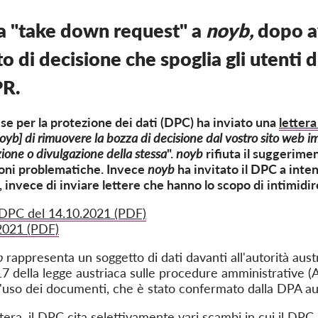
a "take down request" a
noyb,
dopo a
 di decisione che spoglia gli utenti 
PR.
ese per la protezione dei dati (DPC) ha inviato una
lettera
oyb] di rimuovere la bozza di decisione dal vostro sito web 
azione o divulgazione della stessa
".
noyb
rifiuta il suggerime
sioni problematiche. Invece
noyb
ha invitato il DPC a inten
 invece di inviare lettere che hanno lo scopo di intimidir
 DPC del 14.10.2021 (PDF)
2021 (PDF)
b
rappresenta un soggetto di dati davanti all'autorità aust
 17 della legge austriaca sulle procedure amministrative
l'uso dei documenti, che è stato confermato dalla DPA aus
ttera, il DPC cita selettivamente vari scambi in cui il DPC