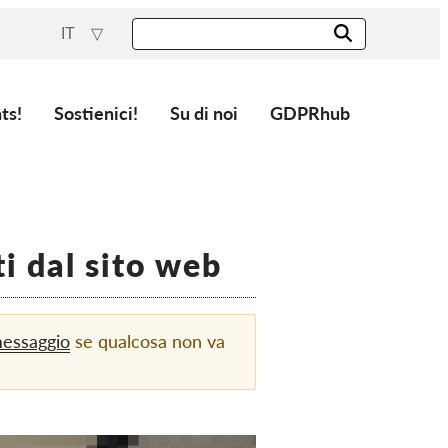
IT
ts!
Sostienici!
Su di noi
GDPRhub
i dal sito web
messaggio
se qualcosa non va