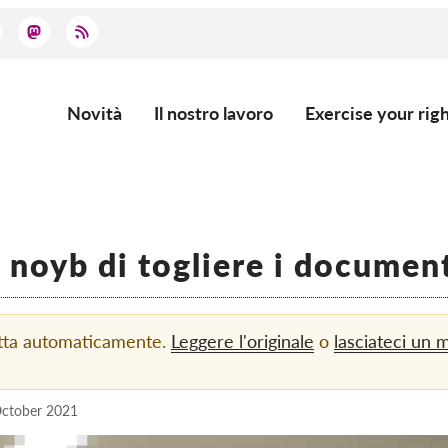
Novità
Il nostro lavoro
Exercise your righ
Main
navigation
noyb di togliere i document
otta automaticamente.
Leggere l'originale
o
lasciateci un 
ctober 2021