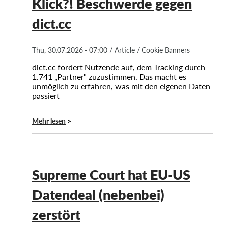
Klick?! Beschwerde gegen
dict.cc
Mitgliedschaft
Spenden
Thu, 30.07.2026 - 07:00
/
Article
/
Cookie Banners
Sponsoring
dict.cc fordert Nutzende auf, dem Tracking durch
Spendenabsetzbarkeit
1.741 „Partner" zuzustimmen. Das macht es
unmöglich zu erfahren, was mit den eigenen Daten
Member Login
passiert
Über uns
Mehr lesen
Team
Jahresberichte
Supreme Court hat EU-US
FAQs
Datendeal (nebenbei)
Jobs
Verbandsklagen
zerstört