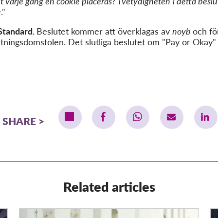
t varje gång en cookie placeras? Tvetydigheten
i detta beslu
g
."
Standard.
Beslutet kommer att överklagas av
noyb
och fö
altningsdomstolen. Det slutliga beslutet om "Pay or Okay"
SHARE
Related articles