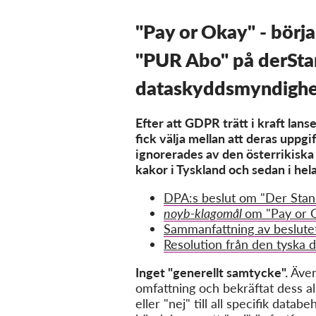
"Pay or Okay" - börja
"PUR Abo" på derStand
dataskyddsmyndigh
Efter att GDPR trätt i kraft lan
fick välja mellan att deras uppgi
ignorerades av den österrikiska
kakor i Tyskland och sedan i hel
DPA:s beslut om "Der Stan
noyb-klagomål
om "Pay or O
Sammanfattning av beslut
Resolution från den tyska
Inget "generellt samtycke".
Även
omfattning och bekräftat dess al
eller "nej" till all specifik da