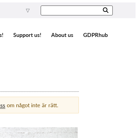
s!
Support us!
About us
GDPRhub
oss
om något inte är rätt.