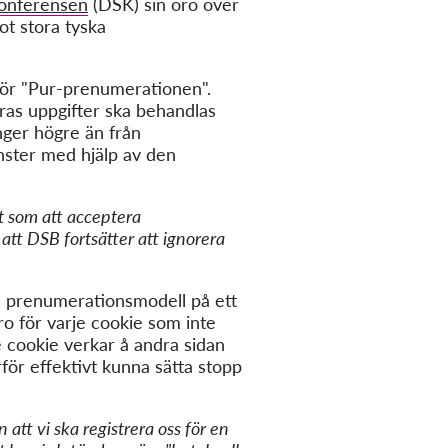
konferensen
(DSK) sin oro över
ot stora tyska
för "Pur-prenumerationen".
ras uppgifter ska behandlas
nger högre än från
nster med hjälp av den
et som att acceptera
att DSB fortsätter att ignorera
n prenumerationsmodell på ett
ro för varje cookie som inte
je cookie verkar å andra sidan
för effektivt kunna sätta stopp
att vi ska registrera oss för en