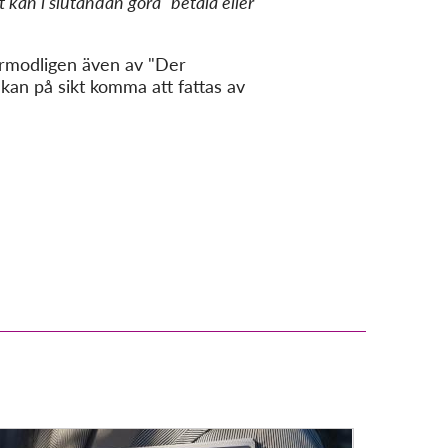
t kan i slutändan göra "betala eller
rmodligen även av "Der
 kan på sikt komma att fattas av