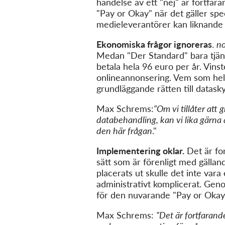
händelse av ett "nej" är fortfar
"Pay or Okay" när det gäller sp
medieleverantörer kan liknande 
Ekonomiska frågor ignoreras
.
n
Medan "Der Standard" bara tjänar
betala hela 96 euro per år. Vins
onlineannonsering. Vem som hels
grundläggande rätten till datask
Max Schrems:
"Om vi tillåter att
databehandling, kan vi lika gärna a
den här frågan
."
Implementering oklar.
Det är fo
sätt som är förenligt med gällan
placerats ut skulle det inte vara
administrativt komplicerat. Geno
för den nuvarande "Pay or Okay
Max Schrems:
"Det är fortfarand