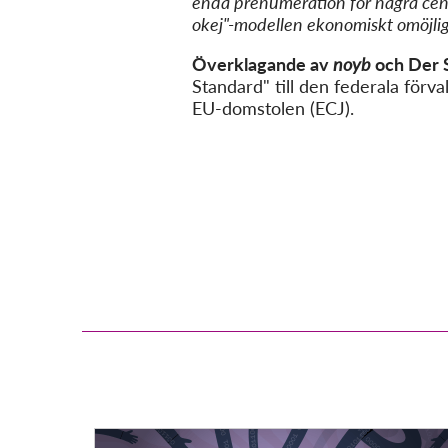
enda prenumeration för några cen
okej"-modellen ekonomiskt omöjli
Överklagande av
noyb
och Der 
Standard" till den federala förv
EU-domstolen (ECJ).