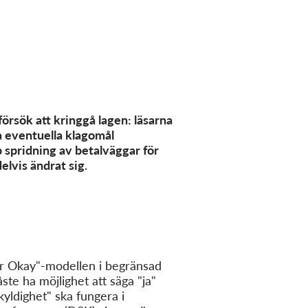
försök att kringgå lagen: läsarna
a
eventuella klagomål
 spridning av betalväggar för
lvis ändrat sig.
r Okay"-modellen i begränsad
te ha möjlighet att säga "ja"
kyldighet" ska fungera i