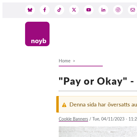
Skip
to
Social
main
content
Media
Home
Breadcrumb
"Pay or Okay" -
Denna sida har översatts a
Cookie Banners
/
Tue, 04/11/2023 - 11: