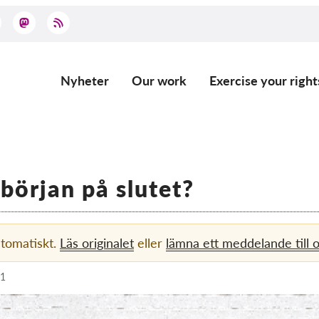
Nyheter
Our work
Exercise your right
Main
navigation
 början på slutet?
utomatiskt.
Läs originalet
eller
lämna ett meddelande till 
21