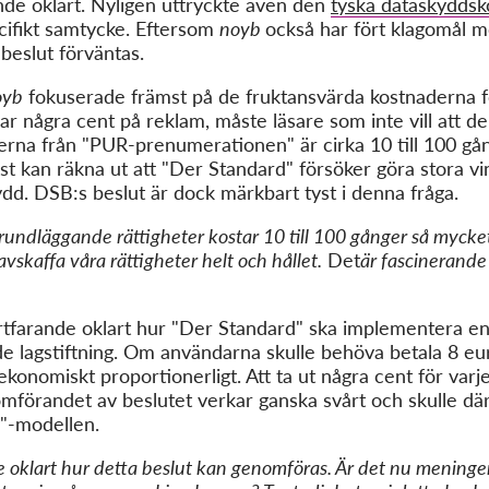
ande oklart. Nyligen uttryckte även den
tyska dataskydds
ecifikt samtycke. Eftersom
noyb
också har fört klagomål m
beslut förväntas.
oyb
fokuserade främst på de fruktansvärda kostnaderna 
 några cent på reklam, måste läsare som inte vill att de
terna från "PUR-prenumerationen" är cirka 10 till 100 gå
t kan räkna ut att "Der Standard" försöker göra stora vi
ydd. DSB:s beslut är dock märkbart tyst i denna fråga.
 grundläggande rättigheter kostar 10 till 100 gånger så myck
vskaffa våra rättigheter helt och hållet.
Det
är fascinerande 
rtfarande oklart hur "Der Standard" ska implementera e
de lagstiftning. Om användarna skulle behöva betala 8 eu
 ekonomiskt proportionerligt. Att ta ut några cent för var
mförandet av beslutet verkar ganska svårt och skulle där
"-modellen.
e oklart hur detta beslut kan genomföras. Är det nu meningen 