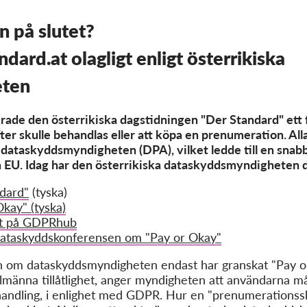
n på slutet?
ard.at olagligt enligt österrikiska
eten
serade den österrikiska dagstidningen "Der Standard" ett 
fter skulle behandlas eller att köpa en prenumeration. All
 dataskyddsmyndigheten (DPA), vilket ledde till en snabb
a EU. Idag har den österrikiska dataskyddsmyndigheten de
dard"
(tyska)
kay" (tyska)
et på GDPRhub
 dataskyddskonferensen om "Pay or Okay"
 om dataskyddsmyndigheten endast har granskat "Pay o
lmänna tillåtlighet, anger myndigheten att användarna mås
tabehandling, i enlighet med GDPR. Hur en "prenumerationss