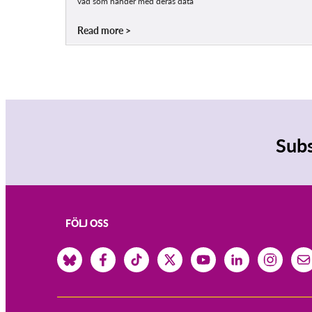
vad som händer med deras data
Read more
Subs
FÖLJ OSS