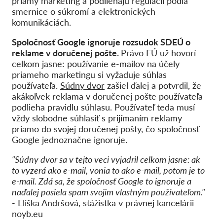
priamy marketing a podliehajú regulácii podľa
smernice o súkromí a elektronických
komunikáciách.
Spoločnosť Google ignoruje rozsudok SDEÚ o
reklame v doručenej pošte.
Právo EÚ už hovorí
celkom jasne: používanie e-mailov na účely
priameho marketingu si vyžaduje súhlas
používateľa.
Súdny dvor
zašiel ďalej a potvrdil, že
akákoľvek reklama v doručenej pošte používateľa
podlieha pravidlu súhlasu. Používateľ teda musí
vždy slobodne súhlasiť s prijímaním reklamy
priamo do svojej doručenej pošty, čo spoločnosť
Google jednoznačne ignoruje.
"Súdny dvor sa v tejto veci vyjadril celkom jasne: ak
to vyzerá ako e-mail, vonia to ako e-mail, potom je to
e-mail. Zdá sa, že spoločnosť Google to ignoruje a
naďalej posiela spam svojim vlastným používateľom."
- Eliška Andršová, stážistka v právnej kancelárii
noyb.eu