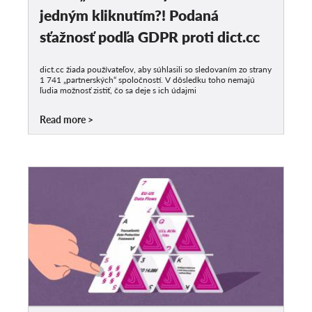
jedným kliknutím?! Podaná
sťažnosť podľa GDPR proti dict.cc
dict.cc žiada používateľov, aby súhlasili so sledovaním zo strany
1 741 „partnerských“ spoločností. V dôsledku toho nemajú
ľudia možnosť zistiť, čo sa deje s ich údajmi
Read more