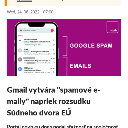
Pordporte nás!
Wed, 24. 08. 2022 - 07:00
Členstvo
Príspevky
Sponzorstvo
Daňová uznateľnosť
Prihlásenie člena
O nás
Gmail vytvára "spamové e-
Tím
maily" napriek rozsudku
Výročné správy
Otázky a odpovede
Súdneho dvora EÚ
Kariéra
Portál noyb.eu dnes podal sťažnosť na spoločnosť