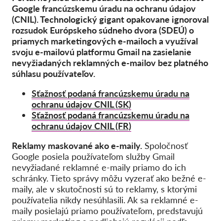
Kolektívna žaloba
Google francúzskemu úradu na ochranu údajov
(CNIL). Technologický gigant opakovane ignoroval
OnionShare
rozsudok Európskeho súdneho dvora (SDEÚ) o
Média
priamych marketingových e-mailoch a využíval
svoju e-mailovú platformu Gmail na zasielanie
Kontakt
nevyžiadaných reklamných e-mailov bez platného
súhlasu používateľov.
GDPRhub
Sťažnosť podaná francúzskemu úradu na
ochranu údajov CNIL (SK)
Sťažnosť podaná francúzskemu úradu na
ochranu údajov CNIL (FR)
Reklamy maskované ako e-maily.
Spoločnosť
Google posiela používateľom služby Gmail
nevyžiadané reklamné e-maily priamo do ich
schránky. Tieto správy môžu vyzerať ako bežné e-
maily, ale v skutočnosti sú to reklamy, s ktorými
používatelia nikdy nesúhlasili. Ak sa reklamné e-
maily posielajú priamo používateľom, predstavujú