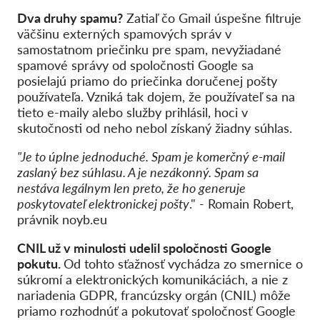
Dva druhy spamu?
Zatiaľ čo Gmail úspešne filtruje
väčšinu externých spamových správ v
samostatnom priečinku pre spam, nevyžiadané
spamové správy od spoločnosti Google sa
posielajú priamo do priečinka doručenej pošty
používateľa. Vzniká tak dojem, že používateľ sa na
tieto e-maily alebo služby prihlásil, hoci v
skutočnosti od neho nebol získaný žiadny súhlas.
"Je to úplne jednoduché. Spam je komerčný e-mail
zaslaný bez súhlasu. A je nezákonný. Spam sa
nestáva legálnym len preto, že ho generuje
poskytovateľ elektronickej pošty
." - Romain Robert,
právnik noyb.eu
CNIL už v minulosti udelil spoločnosti Google
pokutu.
Od tohto
sťažnosť vychádza zo smernice o
súkromí a elektronických komunikáciách, a nie z
nariadenia GDPR, francúzsky orgán (CNIL) môže
priamo rozhodnúť a pokutovať spoločnosť Google