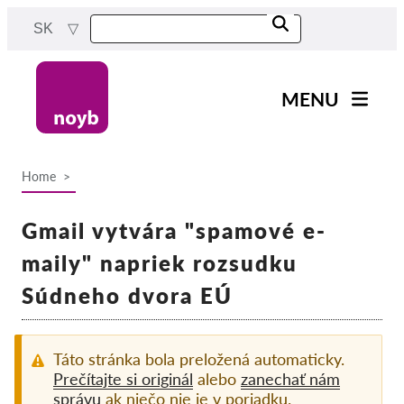
Skip
SK
to
main
content
MENU
Main
Novinky
navigation
Home
Naša práca
Breadcrumb
Projekty
Gmail vytvára "spamové e-
Rozhodnutia dozorných
maily" napriek rozsudku
orgánov
Súdneho dvora EÚ
Rozhodnutia pre jednotlivé
spoločnosti
Reports & Resources
Táto stránka bola preložená automaticky.
Prečítajte si originál
alebo
zanechať nám
správu
ak niečo nie je v poriadku.
Exercise your rights!