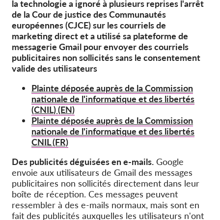
OnionShare
la technologie a ignoré à plusieurs reprises l'arrêt
de la Cour de justice des Communautés
Médias
européennes (CJCE) sur les courriels de
marketing direct et a utilisé sa plateforme de
Contactez-nous
messagerie Gmail pour envoyer des courriels
publicitaires non sollicités sans le consentement
GDPRhub
valide des utilisateurs
Plainte déposée auprès de la Commission
nationale de l'informatique et des libertés
(CNIL) (EN)
Plainte déposée auprès de la Commission
nationale de l'informatique et des libertés
CNIL (FR)
Des publicités déguisées en e-mails.
Google
envoie aux utilisateurs de Gmail des messages
publicitaires non sollicités directement dans leur
boîte de réception. Ces messages peuvent
ressembler à des e-mails normaux, mais sont en
fait des publicités auxquelles les utilisateurs n'ont