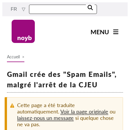
Skip
FR
to
main
content
MENU
Main
Actualités
navigation
Accueil
Notre travail
Breadcrumb
Projets
Gmail crée des "Spam Emails",
Cas par DPA
malgré l'arrêt de la CJEU
Tous les cas
Reports & Resources
Cette page a été traduite
automatiquement.
Voir la page originale
ou
laissez-nous un message
si quelque chose
Exercise your rights!
ne va pas.
Soutenez-nous !