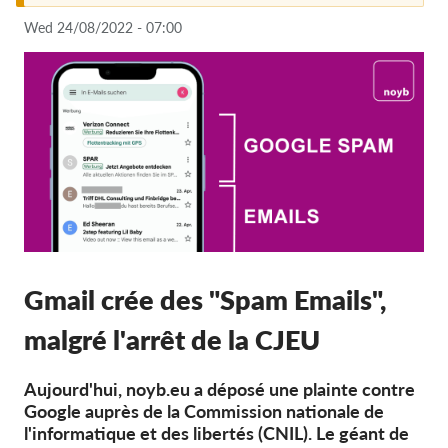
Wed 24/08/2022 - 07:00
Adhésion
Dons
Parrainage
Tax deductability
Connexion des membres
À propos de nous
Équipe
Gmail crée des "Spam Emails",
Rapports annuels
malgré l'arrêt de la CJEU
FAQs
Offres d‘emploi
Aujourd'hui, noyb.eu a déposé une plainte contre
Google auprès de la Commission nationale de
Recours collectif
l'informatique et des libertés (CNIL). Le géant de