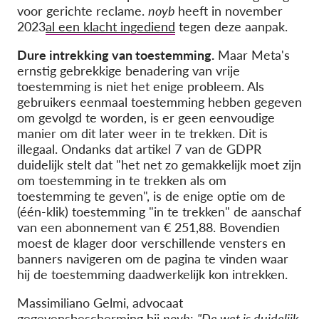
voor gerichte reclame.
noyb
heeft in november
2023
al een klacht ingediend
tegen deze aanpak.
Dure intrekking van toestemming.
Maar Meta's
ernstig gebrekkige benadering van vrije
toestemming is niet het enige probleem. Als
gebruikers eenmaal toestemming hebben gegeven
om gevolgd te worden, is er geen eenvoudige
manier om dit later weer in te trekken. Dit is
illegaal. Ondanks dat artikel 7 van de GDPR
duidelijk stelt dat "het net zo gemakkelijk moet zijn
om toestemming in te trekken als om
toestemming te geven", is de enige optie om de
(één-klik) toestemming "in te trekken" de aanschaf
van een abonnement van € 251,88. Bovendien
moest de klager door verschillende vensters en
banners navigeren om de pagina te vinden waar
hij de toestemming daadwerkelijk kon intrekken.
Massimiliano Gelmi, advocaat
gegevensbescherming bij
noyb
:
"De wet is duidelijk,