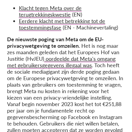
Klacht tegen Meta over de
terugtrekkingskwestie
(EN)
Eerdere klacht met betrekking tot de
toestemmingsfase
(EN - Machinevertaling)
De nieuwste poging van Meta om de EU-
privacywetgeving te omzeilen.
Het is nog maar
zes maanden geleden dat het Europees Hof van
Justitie (HvJEU)
oordeelde dat Meta's omgang
met gebruikersgegevens illegaal was
. Toch heeft
de sociale mediagigant zijn derde poging gedaan
om de Europese privacywetgeving te omzeilen. In
plaats van gebruikers om toestemming te vragen,
brengt Meta nu kosten in rekening voor het
kiezen van een privacy-vriendelijke instelling.
Vanaf begin november 2023 kost het tot €251,88
per jaar om je fundamentele recht op
gegevensbescherming op Facebook en Instagram
te behouden. Gebruikers die niet willen betalen,
zullen moeten accepteren dat ze worden gevolgd