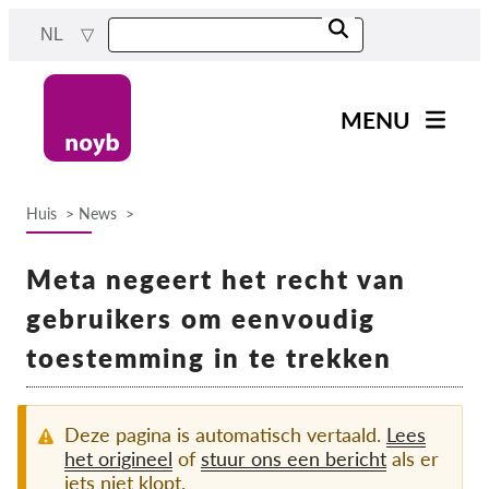
Skip
NL
to
main
content
MENU
Main
Nieuws
navigation
Huis
News
Ons werk
Breadcrumb
Projecten
Meta negeert het recht van
Gevallen per DPA
gebruikers om eenvoudig
Alle gevallen
toestemming in te trekken
Reports & Resources
Deze pagina is automatisch vertaald.
Lees
Exercise your rights!
het origineel
of
stuur ons een bericht
als er
iets niet klopt.
Steun ons!