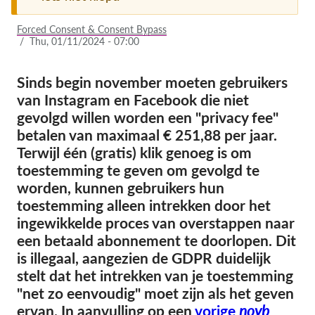
Lidmaatschap
Forced Consent & Consent Bypass
/
Thu, 01/11/2024 - 07:00
Donaties
Sponsoring
Sinds begin november moeten gebruikers
van Instagram en Facebook die niet
Tax deductability
gevolgd willen worden een "privacy fee"
Als lid inloggen
betalen van maximaal € 251,88 per jaar.
Terwijl één (gratis) klik genoeg is om
Over ons
toestemming te geven om gevolgd te
worden, kunnen gebruikers hun
Team
toestemming alleen intrekken door het
ingewikkelde proces van overstappen naar
Jaarverslagen
een betaald abonnement te doorlopen. Dit
FAQ's
is illegaal, aangezien de GDPR duidelijk
Vacatures
stelt dat het intrekken van je toestemming
"net zo eenvoudig" moet zijn als het geven
Representatieve vorderingen
ervan. In aanvulling op een
vorige
noyb