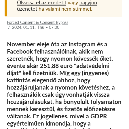
Olvassa el az eredetit
vagy
hagyjon
üzenetet
ha valami nem stimmel.
Tagság
Adományok
Forced Consent & Consent Bypass
/
2024. 01. 11., Thu – 07:00
Szponzoráció
Tax deductability
November eleje óta az Instagram és a
Facebook felhasználóinak, akik nem
Tagi Belépés
szeretnék, hogy nyomon kövessék őket,
évente akár 251,88 euró "adatvédelmi
Rólunk
díjat" kell fizetniük. Míg egy (ingyenes)
kattintás elegendő ahhoz, hogy
Csapat
hozzájáruljanak a nyomon követéshez, a
Éves Jelentések
felhasználók csak úgy vonhatják vissza
hozzájárulásukat, ha bonyolult folyamaton
GYK
mennek keresztül, és fizetős előfizetésre
Munkalehetőségek
váltanak. Ez jogellenes, mivel a GDPR
Collective Redress
egyértelműen kimondja, hogy a