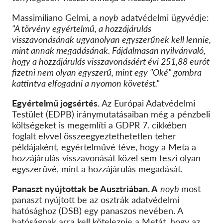
Massimiliano Gelmi, a
noyb
adatvédelmi ügyvédje:
"A törvény egyértelmű, a hozzájárulás
visszavonásának ugyanolyan egyszerűnek kell lennie,
mint annak megadásának. Fájdalmasan nyilvánvaló,
hogy a hozzájárulás visszavonásáért évi 251,88 eurót
fizetni nem olyan egyszerű, mint egy "Oké" gombra
kattintva elfogadni a nyomon követést."
Egyértelmű jogsértés.
Az Európai Adatvédelmi
Testület (EDPB) iránymutatásaiban még a pénzbeli
költségeket is megemlíti a GDPR 7. cikkében
foglalt elvvel összeegyeztethetetlen teher
példájaként, egyértelművé téve, hogy a Meta a
hozzájárulás visszavonását közel sem teszi olyan
egyszerűvé, mint a hozzájárulás megadását.
Panaszt nyújtottak be Ausztriában. A
noyb
most
panaszt nyújtott be az osztrák adatvédelmi
hatósághoz (DSB) egy panaszos nevében. A
hatóságnak arra kell köteleznie a Metát, hogy az