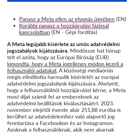
Panasz a Meta ellen az elvonás ügyében
(EN)
Korábbi panasz a hozzájárulási fázissal
kapcsolatban
(EN - Gépi fordítás)
A Meta legújabb kísérlete az uniós adatvédelmi
jogszabályok kijátszására.
Mindössze hat hónap
telt el azóta, hogy az Európai Bíróság (EUB)
kimondta, hogy a Meta jogellenes módon kezeli a
felhasználói adatokat
. A közösségi médiaóriás
mégis elindította harmadik kísérletét az európai
adatvédelmi jogszabályok kijátszására. Ahelyett,
hogy a felhasználóktól hozzájárulást kérne, a Meta
most díjat számít fel az embereknek az
adatvédelmi beállítások kiválasztásáért. 2023.
november elejétől évente akár 251,88 euróba is
kerülhet az adatvédelemhez való alapvető jog
fenntartása a Facebookon és az Instagramon.
Azoknak a felhasználóknak, akik nem akarnak