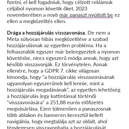
fizetni, el kell fogadniuk, hogy célzott reklámok
céljából nyomon követik őket. 2023
novemberében a
noyb
már panaszt nyújtott be
ez
ellen a megközelítés ellen.
Drága a hozzájárulás visszavonása.
De nem a
Meta súlyosan hibás megközelítése a szabad
hozzájárulásnak az egyetlen probléma. Ha a
felhasználók egyszer már beleegyeztek a nyomon
követésbe, nincs egyszerű módja annak, hogy azt
később visszavonják. Ez törvénytelen. Annak
ellenére, hogy a GDPR 7. cikke világosan
kimondja, hogy "a hozzájárulás visszavonásának
ugyanolyan egyszerűnek kell lennie, mint a
hozzájárulás megadásának", az egyetlen lehetőség
a hozzájárulás (egy kattintással történő)
"visszavonására" a 251,88 eurós előfizetés
megvásárlása. Ezen túlmenően a panaszosnak
több ablakon és banneren keresztül kellett
navigálnia, hogy megtalálja azt az oldalt, ahol
ténylegesen visszavonhatja a hozzájárulását.