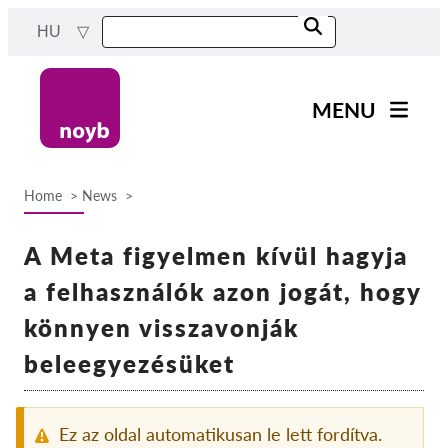
Skip
HU
to
main
content
MENU
Main
Hírek
navigation
Home
News
A Munkánk
Breadcrumb
Projektek
A Meta figyelmen kívül hagyja
Ügyek Hatóságonként
a felhasználók azon jogát, hogy
Ügyek Tásaságonként
könnyen visszavonják
Reports & Resources
beleegyezésüket
Exercise your rights!
Ez az oldal automatikusan le lett fordítva.
Támogass bennnünket!