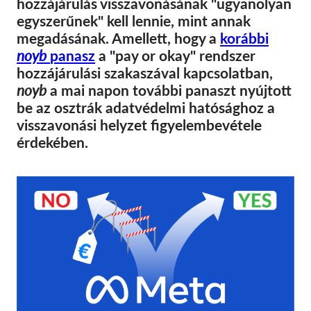
hozzájárulás visszavonásának "ugyanolyan
SecureDrop
egyszerűnek" kell lennie, mint annak
Média
megadásának. Amellett, hogy a
korábbi
Kapcsolat
noyb
panasz
a "pay or okay" rendszer
hozzájárulási szakaszával kapcsolatban,
noyb
a mai napon további panaszt nyújtott
GDPRhub
be az osztrák adatvédelmi hatósághoz a
visszavonási helyzet figyelembevétele
érdekében.