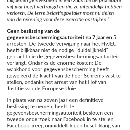
miljoenen geïnvesteerd in een zaak die de procedure
vijf jaar heeft vertraagd en die ze uiteindelijk hebben
verloren.
De Ierse belastingbetaler moet nu delen
van de rekening voor deze exercitie op
strijken
.
”
Geen beslissing van de
gegevensbeschermingsautoriteit na
7 jaar en
5
arresten. De tweede verwijzing naar het HvJEU
heeft blijkbaar niet de nodige "duidelijkheid"
gebracht die de gegevensbeschermingsautoriteit
verlangt.
Ondanks de enorme kosten
: De
waakhond voor gegevensbescherming heeft
geweigerd de klacht van de heer Schrems vast te
stellen, ondanks het arrest van het Hof van
Justitie van de Europese Unie.
In plaats van na zeven jaar een definitieve
beslissing te nemen, heeft de
gegevensbeschermingsautoriteit besloten een
tweede onderzoek naar Facebook in te stellen.
Facebook kreeg onmiddellijk een beschikking van