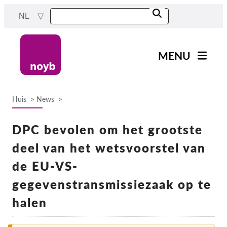
Skip
NL
to
main
content
MENU
Main
Nieuws
navigation
Huis
News
Ons werk
Breadcrumb
Projecten
DPC bevolen om het grootste
Gevallen per DPA
deel van het wetsvoorstel van
Alle gevallen
de EU-VS-
Reports & Resources
gegevenstransmissiezaak op te
halen
Exercise your rights!
Steun ons!