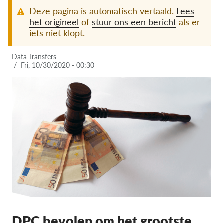
Deze pagina is automatisch vertaald.
Lees
Lidmaatschap
het origineel
of
stuur ons een bericht
als er
iets niet klopt.
Donaties
Sponsoring
Data Transfers
/
Fri, 10/30/2020 - 00:30
Tax deductability
Als lid inloggen
Over ons
Team
Jaarverslagen
FAQ's
Vacatures
Representatieve vorderingen
DPC bevolen om het grootste