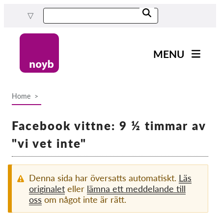
Skip
to
main
content
MENU
Main
Nyheter
navigation
Home
Our work
Breadcrumb
Projects
Facebook vittne: 9 ½ timmar av
Cases by DPA
"vi vet inte"
Cases by Company
Reports & Resources
Denna sida har översatts automatiskt.
Läs
originalet
eller
lämna ett meddelande till
oss
om något inte är rätt.
Exercise your rights!
Support us!