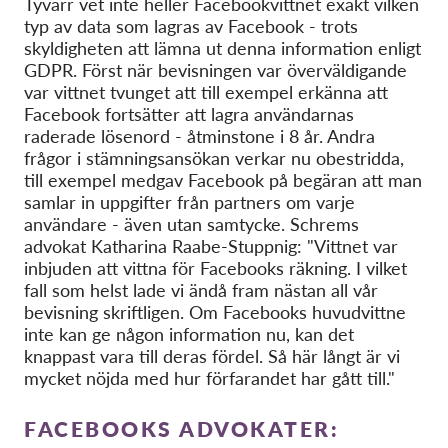
Tyvärr vet inte heller Facebookvittnet exakt vilken
typ av data som lagras av Facebook - trots
skyldigheten att lämna ut denna information enligt
GDPR. Först när bevisningen var överväldigande
var vittnet tvunget att till exempel erkänna att
Facebook fortsätter att lagra användarnas
raderade lösenord - åtminstone i 8 år. Andra
frågor i stämningsansökan verkar nu obestridda,
till exempel medgav Facebook på begäran att man
samlar in uppgifter från partners om varje
användare - även utan samtycke. Schrems
advokat Katharina Raabe-Stuppnig: "Vittnet var
inbjuden att vittna för Facebooks räkning. I vilket
fall som helst lade vi ändå fram nästan all vår
bevisning skriftligen. Om Facebooks huvudvittne
inte kan ge någon information nu, kan det
knappast vara till deras fördel. Så här långt är vi
mycket nöjda med hur förfarandet har gått till."
FACEBOOKS ADVOKATER: