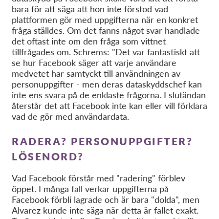
OnionShare
bara för att säga att hon inte förstod vad
Media
plattformen gör med uppgifterna när en konkret
fråga ställdes. Om det fanns något svar handlade
Contact
det oftast inte om den fråga som vittnet
tillfrågades om. Schrems: "Det var fantastiskt att
se hur Facebook säger att varje användare
GDPRhub
medvetet har samtyckt till användningen av
personuppgifter - men deras dataskyddschef kan
inte ens svara på de enklaste frågorna. I slutändan
återstår det att Facebook inte kan eller vill förklara
vad de gör med användardata.
RADERA? PERSONUPPGIFTER?
LÖSENORD?
Vad Facebook förstår med "radering" förblev
öppet. I många fall verkar uppgifterna på
Facebook förbli lagrade och är bara "dolda", men
Alvarez kunde inte säga när detta är fallet exakt.