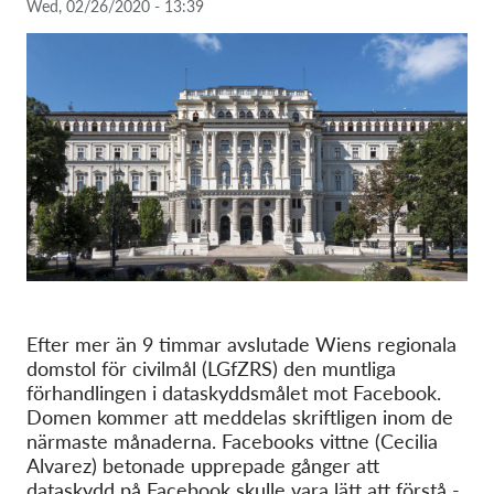
Wed, 02/26/2020 - 13:39
Membership
Donations
Sponsorship
Tax deductability
Member Login
About us
Team
Efter mer än 9 timmar avslutade Wiens regionala
Annual Reports
domstol för civilmål (LGfZRS) den muntliga
FAQs
förhandlingen i dataskyddsmålet mot Facebook.
Domen kommer att meddelas skriftligen inom de
Jobs
närmaste månaderna. Facebooks vittne (Cecilia
Collective Redress
Alvarez) betonade upprepade gånger att
dataskydd på Facebook skulle vara lätt att förstå -