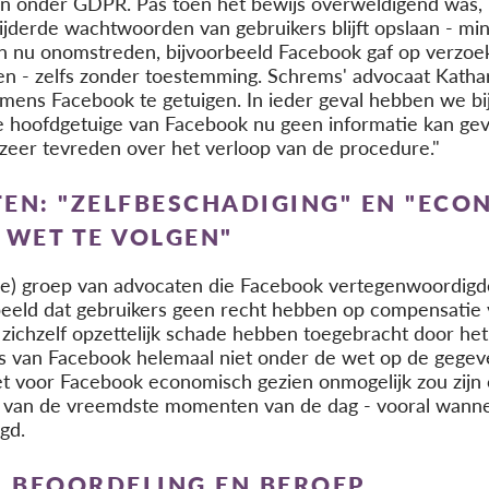
n onder GDPR. Pas toen het bewijs overweldigend was, 
derde wachtwoorden van gebruikers blijft opslaan - mins
ken nu onomstreden, bijvoorbeeld Facebook gaf op verzoe
len - zelfs zonder toestemming. Schrems' advocaat Katha
ens Facebook te getuigen. In ieder geval hebben we bij
de hoofdgetuige van Facebook nu geen informatie kan geve
e zeer tevreden over het verloop van de procedure."
EN: "ZELFBESCHADIGING" EN "ECO
 WET TE VOLGEN"
erde) groep van advocaten die Facebook vertegenwoordig
rbeeld dat gebruikers geen recht hebben op compensatie
zichzelf opzettelijk schade hebben toegebracht door he
es van Facebook helemaal niet onder de wet op de gege
het voor Facebook economisch gezien onmogelijk zou zij
n van de vreemdste momenten van de dag - vooral wann
gd.
: BEOORDELING EN BEROEP