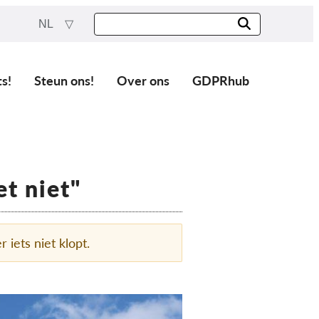
NL
ts!
Steun ons!
Over ons
GDPRhub
t niet"
r iets niet klopt.