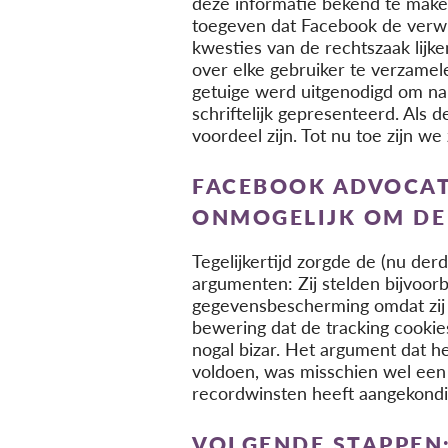
deze informatie bekend te make
toegeven dat Facebook de verwij
kwesties van de rechtszaak lij
over elke gebruiker te verzame
getuige werd uitgenodigd om nam
schriftelijk gepresenteerd. Als 
voordeel zijn. Tot nu toe zijn w
FACEBOOK ADVOCAT
ONMOGELIJK OM DE
Tegelijkertijd zorgde de (nu d
argumenten: Zij stelden bijvoo
gegevensbescherming omdat zij 
bewering dat de tracking cooki
nogal bizar. Het argument dat 
voldoen, was misschien wel ee
recordwinsten heeft aangekondi
VOLGENDE STAPPEN