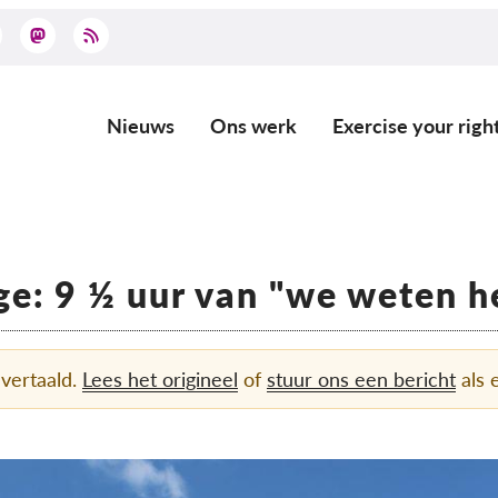
Nieuws
Ons werk
Exercise your righ
Main
navigation
e: 9 ½ uur van "we weten he
 vertaald.
Lees het origineel
of
stuur ons een bericht
als e