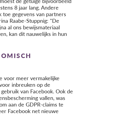
moest de getuige bijvoorbeeld
tens 8 jaar lang. Andere
k toe gegevens van partners
rina Raabe-Stuppnig: "De
na al ons bewijsmateriaal
n, kan dit nauwelijks in hun
NOMISCH
de voor meer vermakelijke
 voor inbreuken op de
t gebruik van Facebook. Ook de
vensbescherming vallen, was
n om aan de GDPR-claims te
eer Facebook net nieuwe