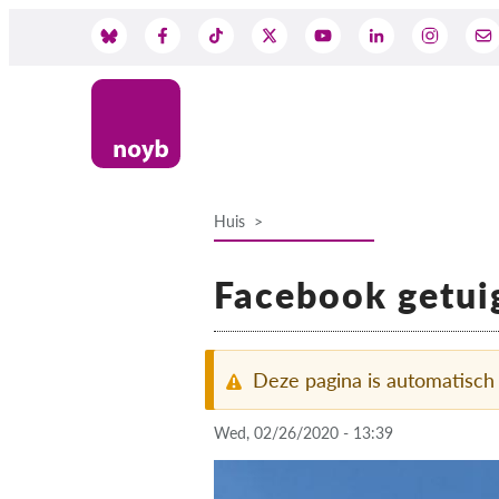
Skip
to
Social
main
content
Media
Huis
Breadcrumb
Facebook getuig
Deze pagina is automatisch
Wed, 02/26/2020 - 13:39