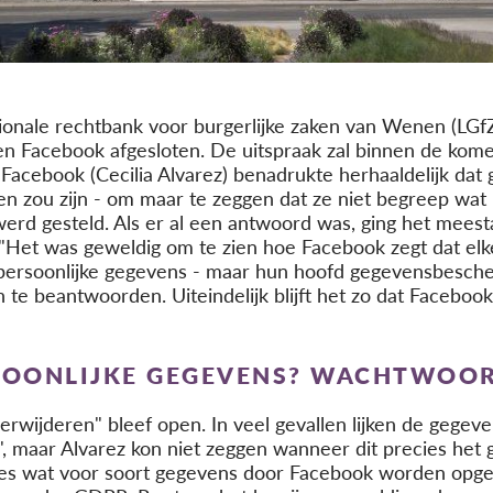
onale rechtbank voor burgerlijke zaken van Wenen (LGfZ
 Facebook afgesloten. De uitspraak zal binnen de kome
Facebook (Cecilia Alvarez) benadrukte herhaaldelijk da
en zou zijn - om maar te zeggen dat ze niet begreep wa
werd gesteld. Als er al een antwoord was, ging het meest
 "Het was geweldig om te zien hoe Facebook zegt dat elk
persoonlijke gegevens - maar hun hoofd gegevensbescherm
te beantwoorden. Uiteindelijk blijft het zo dat Facebook 
SOONLIJKE GEGEVENS? WACHTWOO
rwijderen" bleef open. In veel gevallen lijken de gege
n", maar Alvarez kon niet zeggen wanneer dit precies het 
ies wat voor soort gegevens door Facebook worden opge