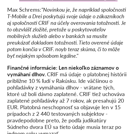
Max Schrems:
"Novinkou je, že napríklad spoločnosti
T-Mobile a Drei poskytujú svoje údaje o zákazníkoch
aj spoločnosti CRIF na účely overovania totožnosti. Je
to obzvlášť zložité, pretože u poskytovateľov
mobilných služieb alebo v bankách sa musíte
preukázať dokladom totožnosti. Tieto overené údaje
potom končia v CRIF. noyb teraz skúma, či to môže
byť nejakým spôsobom legálne
."
Finančné informácie: Len niekoľko záznamov o
vymáhaní dlhov.
CRIF má údaje o platobnej histórii
približne 10 % ľudí v Rakúsku. Ide väčšinou o
pohľadávky z vymáhania dlhov - vrátane tých,
ktoré už boli dávno zaplatené. CRIF tiež uchováva
zaplatené pohľadávky až 7 rokov, ak presahujú 20
EUR. Platobná neschopnosť sa objavuje len v 15
prípadoch z 2 440 testovaných subjektov -
pravdepodobne preto, že podľa judikatúry
Súdneho dvora EÚ sa tieto údaje musia teraz po
jednom roku vymazať.