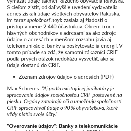
vymazať údaje takmer každého obyvateľa Rakúska.
S cieľom zistiť, odkiaľ vyššie uvedení vydavatelia
adries získali údaje všetkých obyvateľov Rakúska,
im teraz
spoločnosť noyb
zaslala aj žiadosti o
prístup v mene 2 440 účastníkov. Okrem troch
hlavných obchodníkov s adresami sa ako zdroje
údajov o adresách v menšom rozsahu javia aj
telekomunikácie, banky a poskytovatelia energií. V
tomto prípade sa zdá, že samotní zákazníci CRIF
podľa prvých otázok nedokážu vysvetliť, ako sa
údaje dostanú do CRIF.
Zoznam zdrojov údajov o adresách (PDF)
Max Schrems:
"Aj podľa existujúcej judikatúry je
spracovanie údajov spoločnosťou CRIF postavené na
piesku. Orgány zatvárajú oči a umožňujú spoločnosti
CRIF spracovávať údaje o 90 % obyvateľstva, ktoré
vždy platilo svoje účty."
"Overovanie údajov": Banky a telekomunikácie