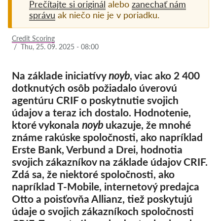
Prečítajte si originál
alebo
zanechať nám
správu
ak niečo nie je v poriadku.
Pordporte nás!
Členstvo
Credit Scoring
/
Thu, 25. 09. 2025 - 08:00
Príspevky
Sponzorstvo
Na základe iniciatívy
noyb
, viac ako 2 400
dotknutých osôb požiadalo úverovú
Daňová uznateľnosť
agentúru CRIF o poskytnutie svojich
Prihlásenie člena
údajov a teraz ich dostalo. Hodnotenie,
ktoré vykonala
noyb
ukazuje, že mnohé
O nás
známe rakúske spoločnosti, ako napríklad
Erste Bank, Verbund a Drei, hodnotia
Tím
svojich zákazníkov na základe údajov CRIF.
Zdá sa, že niektoré spoločnosti, ako
Výročné správy
napríklad T-Mobile, internetový predajca
Otázky a odpovede
Otto a poisťovňa Allianz, tiež poskytujú
Kariéra
údaje o svojich zákazníkoch spoločnosti