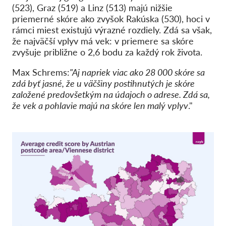
(523), Graz (519) a Linz (513) majú nižšie
priemerné skóre ako zvyšok Rakúska (530), hoci v
rámci miest existujú výrazné rozdiely. Zdá sa však,
že najväčší vplyv má vek: v priemere sa skóre
zvyšuje približne o 2,6 bodu za každý rok života.
Max Schrems:
"Aj napriek viac ako 28 000 skóre sa
zdá byť jasné, že u väčšiny postihnutých je skóre
založené predovšetkým na údajoch o adrese. Zdá sa,
že vek a pohlavie majú na skóre len malý vplyv
."