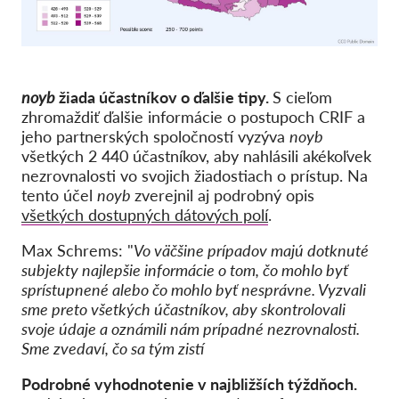
noyb
žiada účastníkov o ďalšie tipy.
S cieľom
zhromaždiť ďalšie informácie o postupoch CRIF a
jeho partnerských spoločností vyzýva
noyb
všetkých 2 440 účastníkov, aby nahlásili akékoľvek
nezrovnalosti vo svojich žiadostiach o prístup. Na
tento účel
noyb
zverejnil aj podrobný opis
všetkých dostupných dátových polí
.
Max Schrems: "
Vo väčšine prípadov majú dotknuté
subjekty najlepšie informácie o tom, čo mohlo byť
sprístupnené alebo čo mohlo byť nesprávne. Vyzvali
sme preto všetkých účastníkov, aby skontrolovali
svoje údaje a oznámili nám prípadné nezrovnalosti.
Sme zvedaví, čo sa tým zistí
Podrobné vyhodnotenie v najbližších týždňoch.