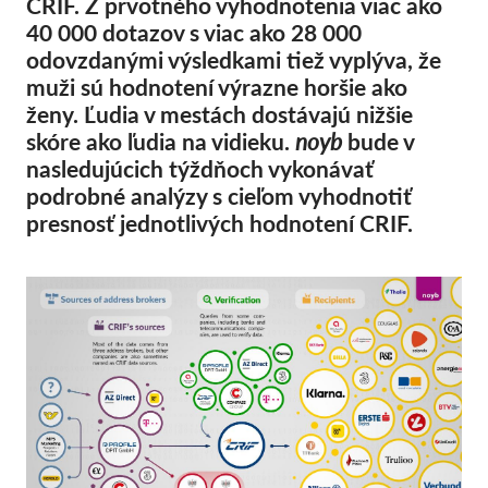
CRIF. Z prvotného vyhodnotenia viac ako
Kolektívna žaloba
40 000 dotazov s viac ako 28 000
OnionShare
odovzdanými výsledkami tiež vyplýva, že
Média
muži sú hodnotení výrazne horšie ako
ženy. Ľudia v mestách dostávajú nižšie
Kontakt
skóre ako ľudia na vidieku.
noyb
bude v
nasledujúcich týždňoch vykonávať
GDPRhub
podrobné analýzy s cieľom vyhodnotiť
presnosť jednotlivých hodnotení CRIF.