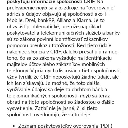
poskytujú informácie spoločnosti CRIF.
Na
prekvapenie
noyb
sa ako zdroje na "overovanie"
adries a údajov objavujú aj spoločnosti ako T-
Mobile, Drei, bank99, Allianz a Klarna. Je to
obzvlášť problematické, pretože napríklad
poskytovatelia telekomunikačných služieb a banky
sú zo zákona povinní identifikovať zákazníkov
pomocou preukazu totožnosti. Keď tieto údaje
nakoniec skončia v CRIF, ďaleko presahujú rámec
toho, čo sa zo zákona vyžaduje na identifikáciu
majiteľov účtov alebo zákazníkov mobilných
telefónov. V priamych diskusiách tieto spoločnosti
vždy tvrdili, že CRIF neposkytujú žiadne údaje, ale
ich len získavajú. Je možné, že toto ďalšie
využívanie údajov sa deje za chrbtom bánk a
telekomunikačných spoločností.
noyb
sa teraz
obráti na tieto spoločnosti so žiadosťou o ďalšie
vysvetlenie. Zatiaľ nie je jasné, či si tieto
spoločnosti uvedomujú, že sa to deje.
Zoznam poskytovateľov overovania (PDF)