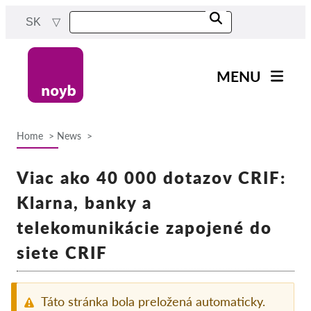
Skip
SK
to
main
content
MENU
Main
Novinky
navigation
Home
News
Naša práca
Breadcrumb
Projekty
Viac ako 40 000 dotazov CRIF:
Rozhodnutia dozorných
Klarna, banky a
orgánov
telekomunikácie zapojené do
Rozhodnutia pre jednotlivé
spoločnosti
siete CRIF
Reports & Resources
Táto stránka bola preložená automaticky.
Exercise your rights!