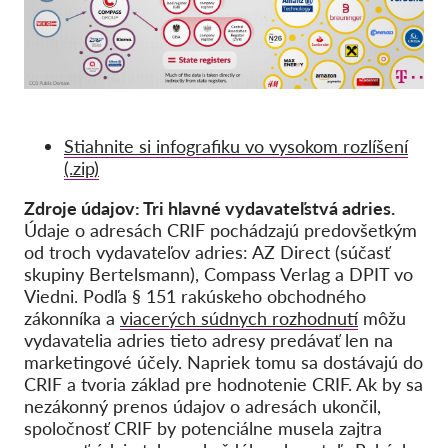
Stiahnite si infografiku vo vysokom rozlíšení
(.zip)
Zdroje údajov: Tri hlavné vydavateľstvá adries.
Údaje o adresách CRIF pochádzajú predovšetkým
od troch vydavateľov adries: AZ Direct (súčasť
skupiny Bertelsmann), Compass Verlag a DPIT vo
Viedni. Podľa § 151 rakúskeho obchodného
zákonníka a
viacerých súdnych rozhodnutí
môžu
vydavatelia adries tieto adresy predávať len na
marketingové účely. Napriek tomu sa dostávajú do
CRIF a tvoria základ pre hodnotenie CRIF. Ak by sa
nezákonný prenos údajov o adresách ukončil,
spoločnosť CRIF by potenciálne musela zajtra