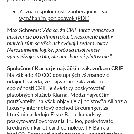
Zoznam spoločností zaoberajúcich sa
vymáhaním pohľadávok (PDF)
Max Schrems:
"Zdá sa, že CRIF teraz vymazáva
insolvencie po jednom roku. Oneskorené platby
malých súm sa však uchovávajú sedem rokov.
Nerozumieme logike, prečo sa insolvencie
vymazávajú rýchlo, ale oneskorené platby nie.
"
Spoločnosť Klarna je najväčším zákazníkom CRIF.
Na základe 40 000 dostupných záznamov o
údajoch sa zdá, že najväčším zákazníkom
spoločnosti CRIF je švédsky poskytovateľ
platobných služieb Klarna. Medzi najväčšími
používateľmi sa však objavuje aj poisťovňa Allianz a
luxusný internetový obchod Breuninger, za
ktorými nasledujú Erste Bank, kanadský
poskytovateľ overovania Trulioo, poskytovateľ
kreditných kariet card complete, TF Bank a
bank99. Spomedzi poskytovateľov energií zrejme