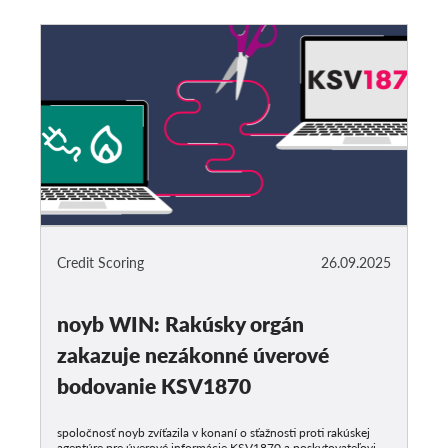
Credit Scoring
26.09.2025
noyb WIN: Rakúsky orgán
zakazuje nezákonné úverové
bodovanie KSV1870
spoločnosť noyb zvíťazila v konaní o sťažnosti proti rakúskej
agentúre pre úverové informácie KSV1870 a poskytovateľovi