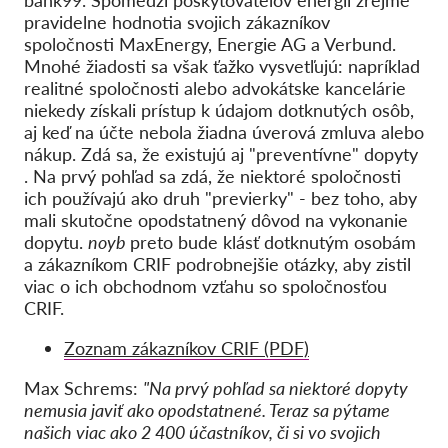
pravidelne hodnotia svojich zákazníkov
spoločnosti MaxEnergy, Energie AG a Verbund.
Mnohé žiadosti sa však ťažko vysvetľujú: napríklad
realitné spoločnosti alebo advokátske kancelárie
niekedy získali prístup k údajom dotknutých osôb,
aj keď na účte nebola žiadna úverová zmluva alebo
nákup. Zdá sa, že existujú aj "preventívne" dopyty
. Na prvý pohľad sa zdá, že niektoré spoločnosti
ich používajú ako druh "previerky" - bez toho, aby
mali skutočne opodstatnený dôvod na vykonanie
dopytu.
noyb
preto bude klásť dotknutým osobám
a zákazníkom CRIF podrobnejšie otázky, aby zistil
viac o ich obchodnom vzťahu so spoločnosťou
CRIF.
Zoznam zákazníkov CRIF (PDF)
Max Schrems:
"Na prvý pohľad sa niektoré dopyty
nemusia javiť ako opodstatnené. Teraz sa pýtame
našich viac ako 2 400 účastníkov, či si vo svojich