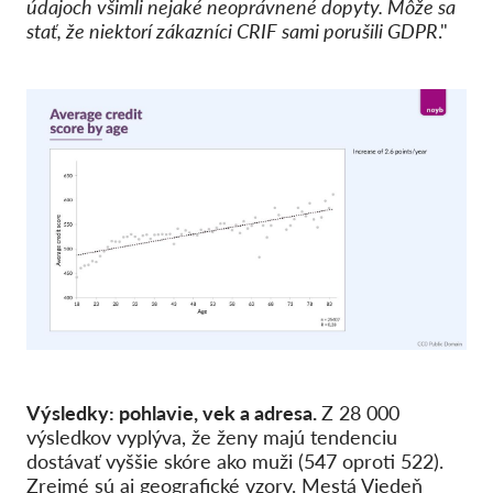
údajoch všimli nejaké neoprávnené dopyty. Môže sa
stať, že niektorí zákazníci CRIF sami porušili GDPR
."
Výsledky: pohlavie, vek a adresa.
Z 28 000
výsledkov vyplýva, že ženy majú tendenciu
dostávať vyššie skóre ako muži (547 oproti 522).
Zrejmé sú aj geografické vzory. Mestá Viedeň