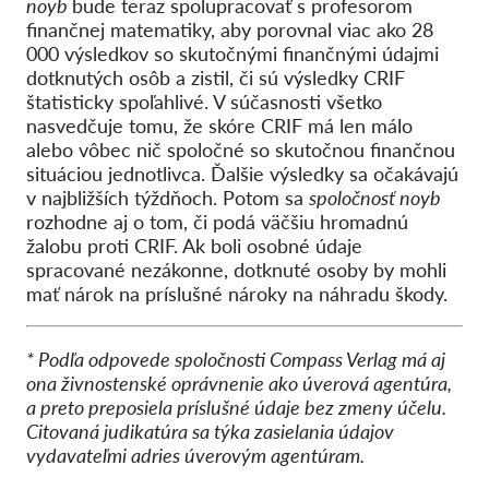
noyb
bude teraz spolupracovať s profesorom
finančnej matematiky, aby porovnal viac ako 28
000 výsledkov so skutočnými finančnými údajmi
dotknutých osôb a zistil, či sú výsledky CRIF
štatisticky spoľahlivé. V súčasnosti všetko
nasvedčuje tomu, že skóre CRIF má len málo
alebo vôbec nič spoločné so skutočnou finančnou
situáciou jednotlivca. Ďalšie výsledky sa očakávajú
v najbližších týždňoch. Potom sa
spoločnosť noyb
rozhodne aj o tom, či podá väčšiu hromadnú
žalobu proti CRIF. Ak boli osobné údaje
spracované nezákonne, dotknuté osoby by mohli
mať nárok na príslušné nároky na náhradu škody.
* Podľa odpovede spoločnosti Compass Verlag má aj
ona živnostenské oprávnenie ako úverová agentúra,
a preto preposiela príslušné údaje bez zmeny účelu.
Citovaná judikatúra sa týka zasielania údajov
vydavateľmi adries úverovým agentúram.