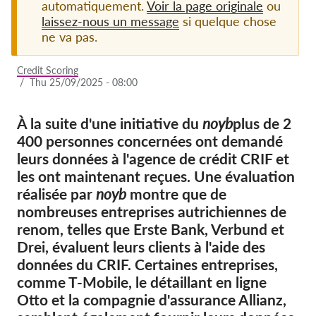
automatiquement.
Voir la page originale
ou
laissez-nous un message
si quelque chose
Adhésion
ne va pas.
Dons
Credit Scoring
Parrainage
/
Thu 25/09/2025 - 08:00
Tax deductability
À la suite d'une initiative du
noyb
plus de 2
Connexion des membres
400 personnes concernées ont demandé
leurs données à l'agence de crédit CRIF et
À propos de nous
les ont maintenant reçues. Une évaluation
réalisée par
noyb
montre que de
Équipe
nombreuses entreprises autrichiennes de
Rapports annuels
renom, telles que Erste Bank, Verbund et
Drei, évaluent leurs clients à l'aide des
FAQs
données du CRIF. Certaines entreprises,
Offres d‘emploi
comme T-Mobile, le détaillant en ligne
Recours collectif
Otto et la compagnie d'assurance Allianz,