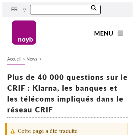
Skip
FR
to
main
content
MENU
Main
Actualités
navigation
Accueil
News
Notre travail
Breadcrumb
Projets
Plus de 40 000 questions sur le
Cas par DPA
CRIF : Klarna, les banques et
Tous les cas
les télécoms impliqués dans le
Reports & Resources
réseau CRIF
Exercise your rights!
Cette page a été traduite
Soutenez-nous !