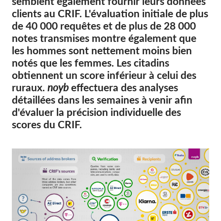
semblent également fournir leurs données
OnionShare
clients au CRIF. L'évaluation initiale de plus
Médias
de 40 000 requêtes et de plus de 28 000
Contactez-nous
notes transmises montre également que
les hommes sont nettement moins bien
notés que les femmes. Les citadins
GDPRhub
obtiennent un score inférieur à celui des
ruraux.
noyb
effectuera des analyses
détaillées dans les semaines à venir afin
d'évaluer la précision individuelle des
scores du CRIF.