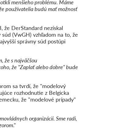
a dotkli menšieho problému. Máme
o, že používatelia budú mať možnosť
, že DerStandard nezískal
ny súd (VwGH) vzhľadom na to, že
ajvyšší správny súd postúpi
, že s najväčšou
toho, že "Zaplať alebo dobre" bude
orom sa tvrdí, že "modelový
čujúce rozhodnutie z Belgicka
Nemecku, že "modelové prípady"
imovládnych organizácií. Sme radi,
ázorom
."