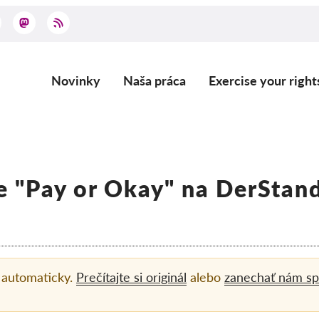
Novinky
Naša práca
Exercise your right
Main
navigation
e "Pay or Okay" na DerStand
á automaticky.
Prečítajte si originál
alebo
zanechať nám sp