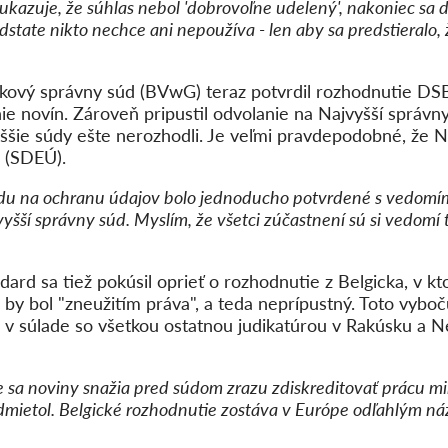
 ukazuje, že súhlas nebol 'dobrovoľne udelený', nakoniec s
podstate nikto nechce ani nepoužíva - len aby sa predstieral
kový správny súd (BVwG) teraz potvrdil rozhodnutie DSB
nie novín. Zároveň pripustil odvolanie na Najvyšší správ
yššie súdy ešte nerozhodli. Je veľmi pravdepodobné, že N
 (SDEÚ).
u na ochranu údajov bolo jednoducho potvrdené s vedomím
ší správny súd. Myslím, že všetci zúčastnení sú si vedomí 
ard sa tiež pokúsil oprieť o rozhodnutie z Belgicka, v kt
 by bol "zneužitím práva", a teda neprípustný. Toto vybo
l v súlade so všetkou ostatnou judikatúrou v Rakúsku a 
e sa noviny snažia pred súdom zrazu zdiskreditovať prácu m
dmietol. Belgické rozhodnutie zostáva v Európe odľahlým n