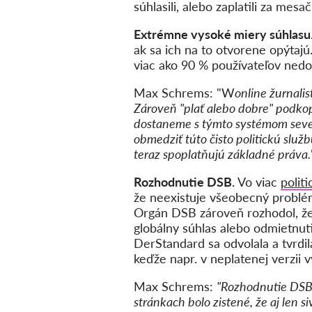
súhlasili, alebo zaplatili za me
Extrémne vysoké miery súhlasu
ak sa ich na to otvorene opýtajú
viac ako 90 % používateľov nedo
Max Schrems: "W
online žurnali
Zároveň "plať alebo dobre" podko
dostaneme s týmto systémom sever
obmedziť túto čisto politickú slu
teraz spoplatňujú základné práva.
Rozhodnutie DSB.
Vo viac
polit
že neexistuje všeobecný problém
Orgán DSB zároveň rozhodol, že
globálny súhlas alebo odmietnut
DerStandard sa odvolala a tvrdila
keďže napr. v neplatenej verzii 
Max Schrems:
"Rozhodnutie DSB 
stránkach bolo zistené, že aj len s