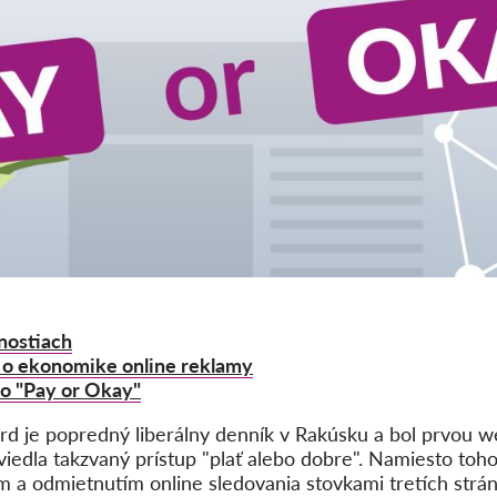
nostiach
 o ekonomike online reklamy
 o "Pay or Okay"
d je popredný liberálny denník v Rakúsku a bol prvou w
edla takzvaný prístup "plať alebo dobre". Namiesto toho
 a odmietnutím online sledovania stovkami tretích strán,