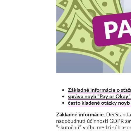
Základné informácie o sťaž
správa noyb "Pay or Okay"
často kladené otázky noyb
Základné informácie.
DerStandar
nadobudnutí účinnosti GDPR zavi
"skutočnú" voľbu medzi súhlasom