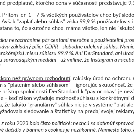
sačné predplatné, ktorého cena v súčasnosti predstavuje 9
.
Pritom len 1 - 7 % všetkých používateľov chce byť sled
. Avšak "zaplať alebo súhlas" získa 99,9 % používateľov s
stane to, čo skutočne chce, máme všetko, len nie "skuto
stiku nezachránime pár centami mesačne a používateľmi pro
páva základný pilier GDPR - slobodne udelený súhlas. Namie
okórejskú mieru súhlasu 99,9 %. Ani DerStandard, ani úrad
žbu spravodajským médiám - už vidíme, že Instagram a Faceb
"
ickom než právnom rozhodnutí
, rakúsky úrad na ochranu 
 s "platením alebo súhlasom" - ignorujúc skutočnosť, že 
 prístup spoločnosti DerStandard k "pay or okay" je nez
ie - keď zákon vyžaduje možnosť súhlasu s konkrétnymi 
, že takýto "granulárny" súhlas nie je v systéme "plať ale
vyžadovala sledovanie a štatistiky na predaj svojej reklam
z roku 2023 bolo čisto politické: nechcú sa dotknúť spravod
ivé tlačidlo v banneri s cookies je nezákonné. Namiesto toho, 