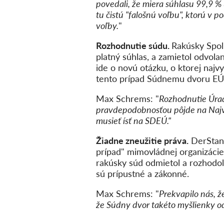
povedali, že miera súhlasu 99,9 %
tu čistú "falošnú voľbu", ktorú v 
voľby.
"
Rozhodnutie súdu.
Rakúsky Spol
platný súhlas, a zamietol odvola
ide o novú otázku, o ktorej najv
tento prípad Súdnemu dvoru EÚ
Max Schrems: "
Rozhodnutie Úrad
pravdepodobnosťou pôjde na Najvyš
musieť ísť na SDEÚ."
Žiadne zneužitie práva.
DerStand
prípad" mimovládnej organizácie
rakúsky súd odmietol a rozhodo
sú prípustné a zákonné.
Max Schrems: "
Prekvapilo nás, ž
že Súdny dvor takéto myšlienky o