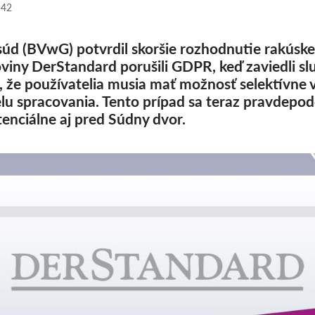
:42
súd (BVwG) potvrdil skoršie rozhodnutie rakúsk
viny DerStandard porušili GDPR, keď zaviedli sl
 že používatelia musia mať možnosť selektívne v
u spracovania. Tento prípad sa teraz pravdepo
tenciálne aj pred Súdny dvor.