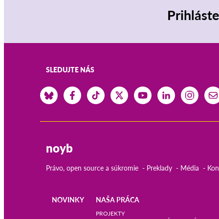
Prihlást
SLEDUJTE NÁS
noyb
Právo, open source a súkromie
Preklady
Média
Kon
NOVINKY
NAŠA PRÁCA
Main
PROJEKTY