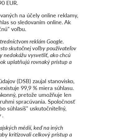
,90 EUR.
ovaných na účely online reklamy,
úhlas so sledovaním online. Ak
čnú" voľbu.
stredníctvom reklám Google.
sto skutočnej voľby používateľov
y nedokážu vysvetliť, ako chcú
ook uplatňujú rovnaký prístup a
údajov (DSB) zaujal stanovisko,
existuje 99,9 % miera súhlasu.
ákonný, pretože umožňuje len
druhmi spracúvania. Spoločnosť
bo súhlasíš" uskutočniteľný,
y
.
ajských médií, keď na iných
aby kritizovali celkový prístup a