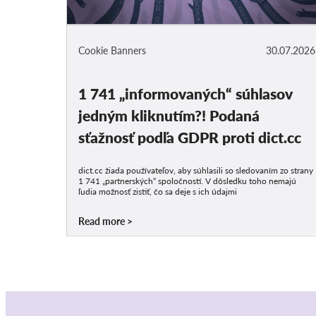
Cookie Banners
30.07.2026
1 741 „informovaných“ súhlasov
jedným kliknutím?! Podaná
sťažnosť podľa GDPR proti dict.cc
dict.cc žiada používateľov, aby súhlasili so sledovaním zo strany
1 741 „partnerských“ spoločností. V dôsledku toho nemajú
ľudia možnosť zistiť, čo sa deje s ich údajmi
Read more