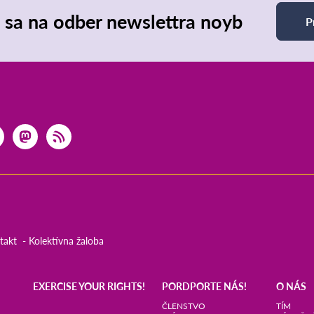
e sa na odber newslettra noyb
P
takt
Kolektívna žaloba
EXERCISE YOUR RIGHTS!
PORDPORTE NÁS!
O NÁS
ČLENSTVO
TÍM