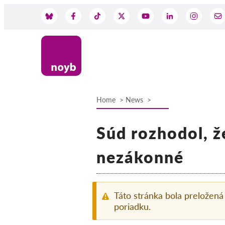
Skip
to
Social
main
content
Media
Home
News
Breadcrumb
Súd rozhodol, ž
nezákonné
Táto stránka bola preložen
poriadku.