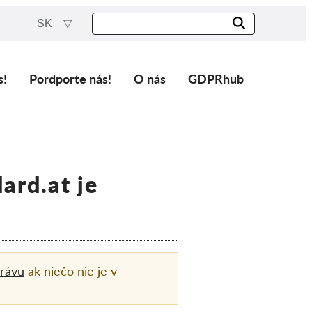
SK
s!
Pordporte nás!
O nás
GDPRhub
ard.at je
rávu
ak niečo nie je v