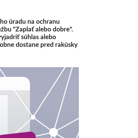
eho úradu na ochranu
užbu "Zaplať alebo dobre".
yjadriť súhlas alebo
dobne dostane pred rakúsky