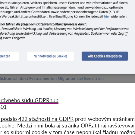
správneho súdu GDPRhub
401
b
podalo 422 sťažností na GDPR
proti webovým stránkam, 
okie. Medzi nimi bola aj stránka ORF.at (
najnavštevova
ner so súbormi cookie v tom čase neponúkal žiadnu možn