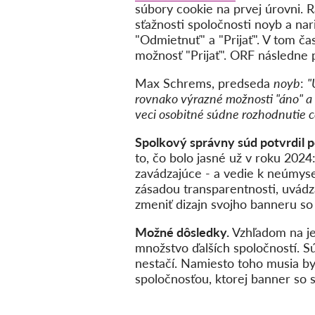
súbory cookie na prvej úrovni. 
sťažnosti spoločnosti noyb a nar
"Odmietnuť" a "Prijať". V tom ča
možnosť "Prijať". ORF následne
Max Schrems, predseda
noyb
:
"
rovnako výrazné možnosti "áno" a "
veci osobitné súdne rozhodnutie 
Spolkový správny súd potvrdil 
to, čo bolo jasné už v roku 202
zavádzajúce - a vedie k neúmyse
zásadou transparentnosti, uvádz
zmeniť dizajn svojho banneru so
Možné dôsledky.
Vzhľadom na j
množstvo ďalších spoločností. 
nestačí. Namiesto toho musia by
spoločnosťou, ktorej banner so