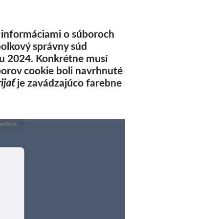
s informáciami o súboroch
polkový správny súd
ku 2024. Konkrétne musí
orov cookie boli navrhnuté
ijať
je zavádzajúco farebne