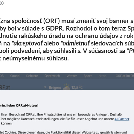
00
ízna spoločnosť (ORF) musí zmeniť svoj banner 
aby bol v súlade s GDPR. Rozhodol o tom teraz S
dnutie rakúskeho úradu na ochranu údajov z ro
lá na
"akceptovať
alebo
"odmietnuť
sledovacích súb
oli podvedení, aby súhlasili s
. V súčasnosti sa
"Pr
 k neúmyselnému súhlasu.