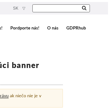
SK
s!
Pordporte nás!
O nás
GDPRhub
úci banner
rávu
ak niečo nie je v