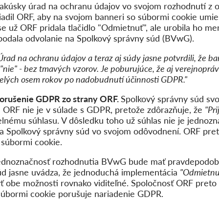
Rakúsky úrad na ochranu údajov vo svojom rozhodnutí z o
iadil ORF, aby na svojom banneri so súbormi cookie umies
se už ORF pridala tlačidlo "Odmietnuť", ale urobila ho m
 podala odvolanie na Spolkový správny súd (BVwG).
Úrad na ochranu údajov a teraz aj súdy jasne potvrdili, že 
nie" - bez tmavých vzorov. Je poburujúce, že aj verejnopráv
celých osem rokov po nadobudnutí účinnosti GDPR."
porušenie GDPR zo strany ORF.
Spolkový správny súd svo
4: ORF nie je v súlade s GDPR, pretože zdôrazňuje, že
"Pri
lnému súhlasu. V dôsledku toho už súhlas nie je jednozna
a Spolkový správny súd vo svojom odôvodnení. ORF preto
 súbormi cookie.
ednoznačnosť rozhodnutia BVwG bude mať pravdepodob
Súd jasne uvádza, že jednoduchá implementácia
"Odmietnu
ť obe možnosti rovnako viditeľné. Spoločnosť ORF preto n
 súbormi cookie porušuje nariadenie GDPR.