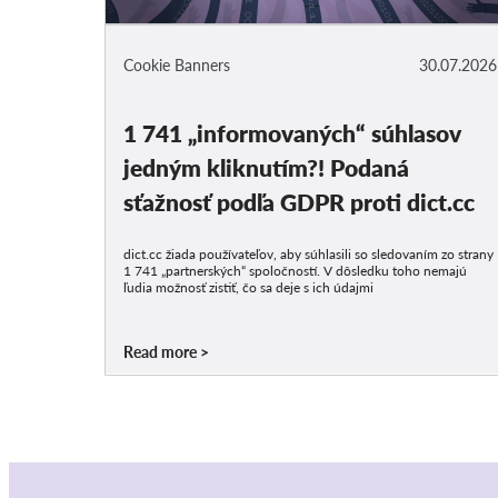
Cookie Banners
30.07.2026
1 741 „informovaných“ súhlasov
jedným kliknutím?! Podaná
sťažnosť podľa GDPR proti dict.cc
dict.cc žiada používateľov, aby súhlasili so sledovaním zo strany
1 741 „partnerských“ spoločností. V dôsledku toho nemajú
ľudia možnosť zistiť, čo sa deje s ich údajmi
Read more