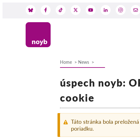
Skip
to
Social
main
content
Media
Home
News
Breadcrumb
úspech noyb: OR
cookie
Táto stránka bola preložen
poriadku.