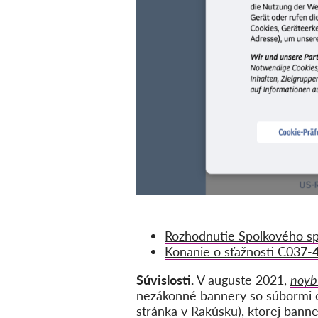
Rozhodnutie Spolkového 
Konanie o sťažnosti C037-
Súvislosti.
V auguste 2021,
noy
nezákonné bannery so súbormi co
stránka v Rakúsku
), ktorej ban