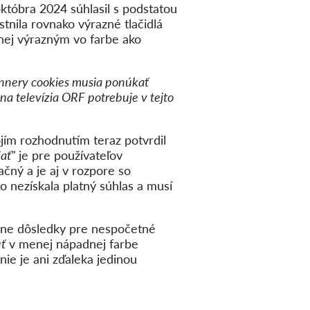
któbra 2024 súhlasil s podstatou
tnila rovnako výrazné tlačidlá
enej výrazným vo farbe ako
bannery cookies musia ponúkať
na televízia ORF potrebuje v tejto
jím rozhodnutím teraz potvrdil
jať"
je pre používateľov
čný a je aj v rozpore so
 nezískala platný súhlas a musí
ne dôsledky pre nespočetné
ť
v menej nápadnej farbe
ie je ani zďaleka jedinou