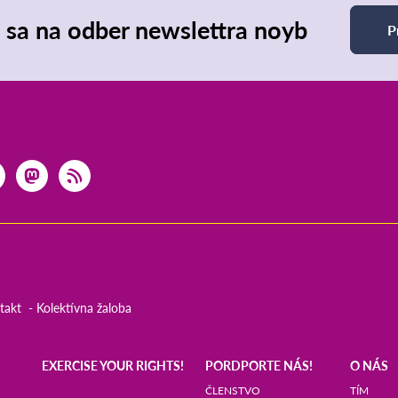
e sa na odber newslettra noyb
P
takt
Kolektívna žaloba
EXERCISE YOUR RIGHTS!
PORDPORTE NÁS!
O NÁS
ČLENSTVO
TÍM