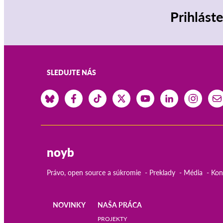
Prihlást
SLEDUJTE NÁS
noyb
Právo, open source a súkromie
Preklady
Média
Kon
NOVINKY
NAŠA PRÁCA
Main
PROJEKTY