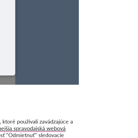
ktoré používali zavádzajúce a
nejšia spravodajská webová
osť "Odmietnuť" sledovacie