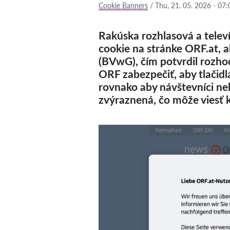
Cookie Banners
/
Thu, 21. 05. 2026 - 07:
Rakúska rozhlasová a telev
cookie na stránke ORF.at, 
(BVwG), čím potvrdil rozho
ORF zabezpečiť, aby tlačid
rovnako
aby návštevníci neb
zvýraznená, čo môže viesť