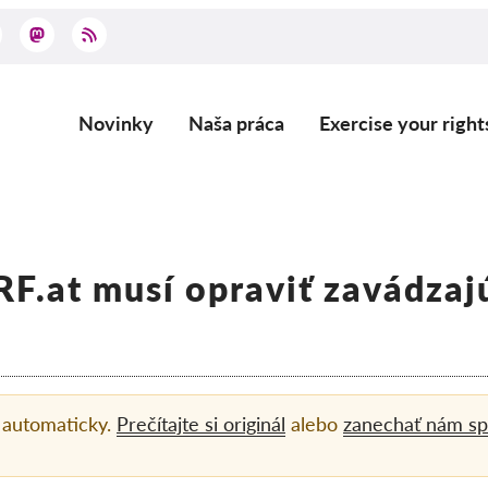
Novinky
Naša práca
Exercise your right
Main
navigation
F.at musí opraviť zavádzaj
á automaticky.
Prečítajte si originál
alebo
zanechať nám sp