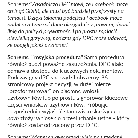
Schrems:
"Zasadniczo DPC mówi, że Facebook może
ominąć GDPR, ale musi być bardziej przejrzysty na
temat
it
. Dzięki takiemu podejściu Facebook może
nadal przetwarzać dane niezgodnie z prawem, dodać
linię do polityki prywatności i po prostu zapłacić
niewielką grzywnę, podczas gdy DPC może udawać,
że podjęli jakieś działania."
Schrems: "rosyjska procedura"
Sama procedura
również budzi poważne zastrzeżenia. DPC stale
odmawia dostępu do kluczowych dokumentów.
Podczas gdy
dPC sporządził obszerny, 96-
stronicowy projekt decyzji, w dużej mierze
"przeformułował" on pisemne wnioski
użytkowników lub po prostu zignorował kluczowe
części wniosków użytkowników. Próbując
bezpośrednio wyjaśnić stanowisko skarżącego,
noyb
złożył wniosek o przesłuchanie ustne - który
również został odrzucony przez DPC.
Schrems:
"Mamy sprawy przed wieloma urzędami,