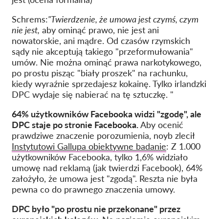
Schrems:
"Twierdzenie, że umowa jest czymś, czym
nie jest
,
aby ominąć prawo, nie jest ani
nowatorskie, ani mądre. Od czasów rzymskich
sądy nie akceptują takiego "przeformułowania"
umów. Nie można ominąć prawa narkotykowego,
po prostu pisząc "biały proszek" na rachunku,
kiedy wyraźnie sprzedajesz kokainę. Tylko irlandzki
DPC wydaje się nabierać na tę sztuczkę. "
64% użytkowników Facebooka widzi "zgodę", ale
DPC staje po stronie Facebooka.
Aby ocenić
prawdziwe znaczenie porozumienia, noyb zlecił
Instytutowi Gallupa obiektywne badanie
: Z 1.000
użytkowników Facebooka, tylko 1,6% widziało
umowę nad reklamą (jak twierdzi Facebook), 64%
założyło, że umowa jest "zgodą". Reszta nie była
pewna co do prawnego znaczenia umowy.
DPC było "po prostu nie przekonane" przez