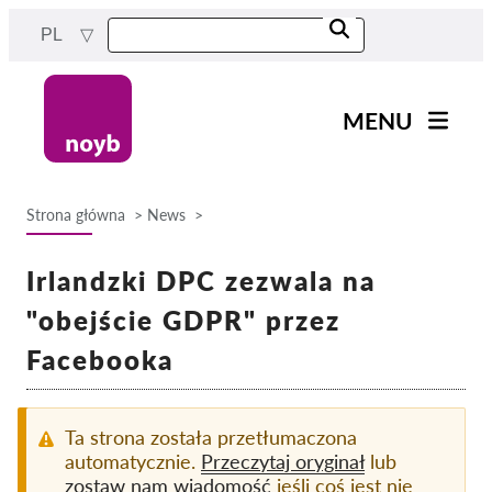
Przejdź
PL
do
treści
MENU
Main
Aktualności
navigation
Strona główna
News
Nasza praca
Ścieżka
Projekty
Irlandzki DPC zezwala na
nawigacyjna
Sprawy w ramach DPA
"obejście GDPR" przez
Wszystkie przypadki
Facebooka
Reports & Resources
Ta strona została przetłumaczona
Exercise your rights!
automatycznie.
Przeczytaj oryginał
lub
zostaw nam wiadomość
jeśli coś jest nie
Wesprzyj nas!