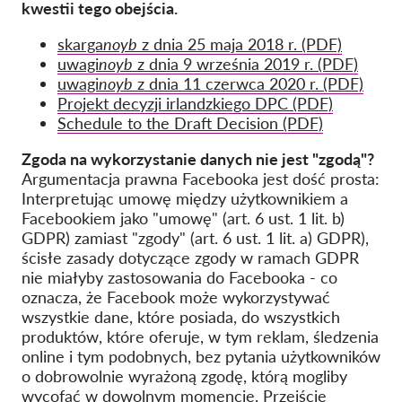
kwestii tego obejścia.
skarga
noyb
z dnia 25 maja 2018 r. (PDF)
uwagi
noyb
z dnia 9 września 2019 r. (PDF)
uwagi
noyb
z dnia 11 czerwca 2020 r. (PDF)
Projekt decyzji irlandzkiego DPC (PDF)
Schedule to the Draft Decision (PDF)
Zgoda na wykorzystanie danych nie jest "zgodą"?
Argumentacja prawna Facebooka jest dość prosta:
Interpretując umowę między użytkownikiem a
Facebookiem jako "umowę" (art. 6 ust. 1 lit. b)
GDPR) zamiast "zgody" (art. 6 ust. 1 lit. a) GDPR),
ścisłe zasady dotyczące zgody w ramach GDPR
nie miałyby zastosowania do Facebooka - co
oznacza, że Facebook może wykorzystywać
wszystkie dane, które posiada, do wszystkich
produktów, które oferuje, w tym reklam, śledzenia
online i tym podobnych, bez pytania użytkowników
o dobrowolnie wyrażoną zgodę, którą mogliby
wycofać w dowolnym momencie. Przejście