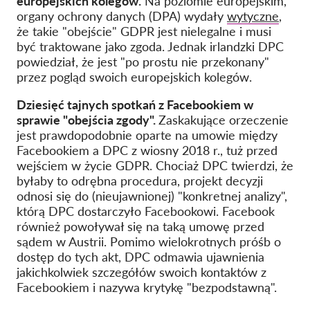
europejskich kolegów.
Na poziomie europejskim,
organy ochrony danych (DPA) wydały
wytyczne
,
że takie "obejście" GDPR jest nielegalne i musi
być traktowane jako zgoda. Jednak irlandzki DPC
powiedział, że jest "po prostu nie przekonany"
przez pogląd swoich europejskich kolegów.
Dziesięć tajnych spotkań z Facebookiem w
sprawie "obejścia zgody".
Zaskakujące orzeczenie
jest prawdopodobnie oparte na umowie między
Facebookiem a DPC z wiosny 2018 r., tuż przed
wejściem w życie GDPR.
Chociaż DPC twierdzi, że
byłaby to odrębna procedura, projekt decyzji
odnosi się do (nieujawnionej) "konkretnej analizy",
którą DPC dostarczyło Facebookowi. Facebook
również powoływał się na taką umowę przed
sądem w Austrii.
Pomimo wielokrotnych próśb o
dostęp do tych akt, DPC odmawia ujawnienia
jakichkolwiek szczegółów swoich kontaktów z
Facebookiem i nazywa
krytykę
"bezpodstawną"
.