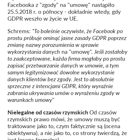
Facebooka z "zgody" na "umowę" nastąpiło
25.5.2018 r. o północy - dokładnie wtedy, gdy
GDPR weszło w życie w UE.
Schrems:
"To boleśnie oczywiste, że Facebook po
prostu próbuje ominąć jasne zasady GDPR poprzez
zmianę nazwy porozumienia w sprawie
wykorzystania danych
na "umowę".
Jeśli zostałoby
to zaakceptowane, każda firma mogłaby po prostu
zapisać przetwarzanie danych w umowie, a tym
samym legitymizować dowolne wykorzystanie
danych klientów bez zgody. Jest to absolutnie
sprzeczne z intencjami GDPR, który wyraźnie
zabrania ukrywania umów o wyrażeniu zgody w
warunkach umowy
"
Nielegalne od czasów rzymskich
Od czasów
rzymskich prawo mówi, że umowy muszą być
traktowane jako to, czym faktycznie są (ocena
obiektywna), a nie jako to, co strony twierdzą, że
jest (ocena formalna)