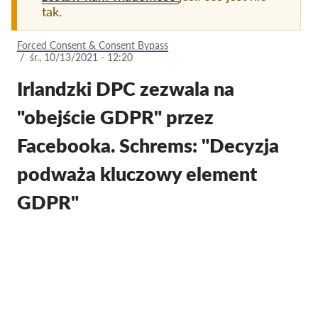
tak.
Członkostwo
Forced Consent & Consent Bypass
Darowizny
/
śr., 10/13/2021 - 12:20
Sponsoring
Irlandzki DPC zezwala na
Tax deductability
"obejście GDPR" przez
Login członka
Facebooka. Schrems: "Decyzja
O nas
podważa kluczowy element
GDPR"
Zespół
Raporty roczne
FAQs
Praca
Dochodzenie roszczeń
zbiorowych