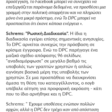
προσέγγιση, το Facebook μπορεί να συνεχίσει να
επεξεργάζεται παράνομα δεδομένα, να προσθέσει μια
γραμμή στην πολιτική απορρήτου και να πληρώσει
μόνο ένα μικρό πρόστιμο, ενώ Το DPC μπορεί να
προσποιείται ότι έκανε κάποια ενέργεια ».
Schrems: "Ρωσική Διαδικασία".
Η ίδια η
διαδικασία εγείρει επίσης σημαντικές ανησυχίες.
Το DPC αρνείται συνεχώς την πρόσβαση σε
κρίσιμα έγγραφα. Ενώ
το DPC παρήγαγε ένα
μαζικό σχέδιο απόφασης 96 σελίδων,
"αναδιαμόρφωσε" σε μεγάλο βαθμό τις
υποβολές των γραπτών χρηστών ή απλώς
αγνόησε βασικά μέρη της υποβολής των
χρηστών. Σε μια προσπάθεια να διευκρινίσει
άμεσα τη θέση του καταγγέλλοντος, ο
noyb
υπέβαλε αίτηση για προφορική ακρόαση - κάτι
που το ίδιο αρνήθηκε και η DPC.
Schrems: "
Έχουμε υποθέσεις ενώπιον πολλών
αρχών, αλλά η DPC δεν τρέχει καν από απόσταση