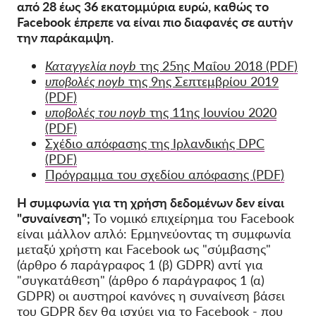
από 28 έως 36 εκατομμύρια ευρώ, καθώς το
Facebook έπρεπε να είναι πιο διαφανές σε αυτήν
την παράκαμψη.
Καταγγελία noyb
της 25ης Μαΐου 2018 (PDF)
υποβολές noyb
της 9ης Σεπτεμβρίου 2019
(PDF)
υποβολές του noyb
της 11ης Ιουνίου 2020
(PDF)
Σχέδιο απόφασης της Ιρλανδικής DPC
(PDF)
Πρόγραμμα του σχεδίου απόφασης (PDF)
Η συμφωνία για τη χρήση δεδομένων δεν είναι
"συναίνεση";
Το νομικό επιχείρημα του Facebook
είναι μάλλον απλό: Ερμηνεύοντας τη συμφωνία
μεταξύ χρήστη και Facebook ως "σύμβασης"
(άρθρο 6 παράγραφος 1 (β) GDPR) αντί για
"συγκατάθεση" (άρθρο 6 παράγραφος 1 (α)
GDPR) οι αυστηροί κανόνες η συναίνεση βάσει
του GDPR δεν θα ισχύει για το Facebook - που