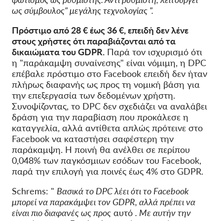
ως σύμβουλος" μεγάλης τεχνολογίας ".
Πρόστιμο από 28 € έως 36 €, επειδή δεν λένε
στους χρήστες ότι παραβιάζονται από τα
δικαιώματα του GDPR.
Παρά τον ισχυρισμό ότι
η "παράκαμψη συναίνεσης" είναι νόμιμη, η DPC
επέβαλε πρόστιμο στο Facebook επειδή δεν ήταν
πλήρως διαφανής ως προς τη νομική βάση για
την επεξεργασία των δεδομένων χρήστη.
Συνοψίζοντας, το DPC δεν σχεδιάζει να αναλάβει
δράση για την παραβίαση που προκάλεσε η
καταγγελία, αλλά αντίθετα απλώς πρότεινε στο
Facebook να καταστήσει σαφέστερη την
παράκαμψη. Η ποινή θα ανέλθει σε περίπου
0,048% των παγκόσμιων εσόδων του Facebook,
παρά την επιλογή για ποινές έως 4% στο GDPR.
Schrems: "
Βασικά το DPC λέει ότι το Facebook
μπορεί να παρακάμψει τον GDPR, αλλά πρέπει να
είναι πιο διαφανές ως προς
αυτό
. Με αυτήν την