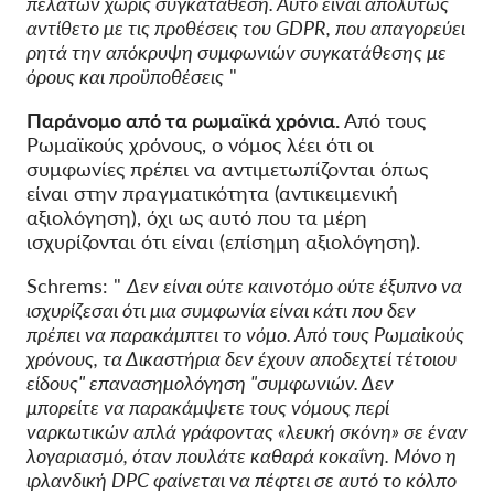
πελατών χωρίς συγκατάθεση. Αυτό είναι απολύτως
αντίθετο με τις προθέσεις του GDPR, που απαγορεύει
ρητά την απόκρυψη συμφωνιών συγκατάθεσης με
όρους και προϋποθέσεις
"
Παράνομο από τα ρωμαϊκά χρόνια.
Από τους
Ρωμαϊκούς χρόνους, ο νόμος λέει ότι οι
συμφωνίες πρέπει να αντιμετωπίζονται όπως
είναι στην πραγματικότητα (αντικειμενική
αξιολόγηση), όχι ως αυτό που τα μέρη
ισχυρίζονται ότι είναι (επίσημη αξιολόγηση).
Schrems: "
Δεν είναι ούτε καινοτόμο ούτε έξυπνο να
ισχυρίζεσαι ότι μια συμφωνία είναι κάτι που
δεν
πρέπει να παρακάμπτει το νόμο. Από τους Ρωμαϊκούς
χρόνους, τα Δικαστήρια δεν έχουν αποδεχτεί τέτοιου
είδους" επανασημολόγηση "συμφωνιών. Δεν
μπορείτε να παρακάμψετε τους νόμους περί
ναρκωτικών απλά γράφοντας «λευκή σκόνη» σε έναν
λογαριασμό, όταν πουλάτε καθαρά κοκαΐνη. Μόνο η
ιρλανδική DPC φαίνεται να πέφτει σε αυτό το κόλπο