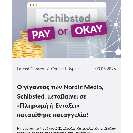
Forced Consent & Consent Bypass
03.06.2026
Ο γίγαντας των Nordic Media,
Schibsted, μεταβαίνει σε
«Πληρωμή ή Εντάξει» –
κατατέθηκε καταγγελία!
Η noyb και το Νορβηγικό Συμβούλιο Καταναλωτών υπέβαλαν
καταγγελία κατά της Schibsted στη Νορβηγία