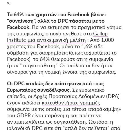
».
Το 64% των χρηστών του Facebook βλέπει
"συναίνεση", αλλά το DPC τάσσεται με το
Facebook.
Για να εκτιμήσει το πραγματικό νόημα
της συμφωνίας, ο noyb ανέθεσε στο
Gallup
Institute μια αντικειμενική μελέτη
: Από 1.000
χρήστες του Facebook, μόνο το 1,6% είδε
σύμβαση για διαφημίσεις (όπως ισχυρίζεται το
Facebook), το 64% θεωρούσε ότι η συμφωνία
ήταν " συγκατάθεση". Οι υπόλοιποι δεν ήταν
σίγουροι για τη νομική έννοια της συμφωνίας.
Οι DPC «απλώς δεν πείστηκαν» από τους
Ευρωπαίους συναδέλφους.
Σε ευρωπαϊκό
επίπεδο, οι Αρχές Προστασίας Δεδομένων (DPA)
έχουν εκδώσει
κατευθυντήριες γραμμές
σύμφωνα με τις οποίες μια τέτοια «παράκαμψη»
του GDPR είναι παράνομη και πρέπει να
αντιμετωπίζεται ως συγκατάθεση. Ωστόσο, η
ιρλανδική DPC είπε ότι "απλά δεν πείθεται" από