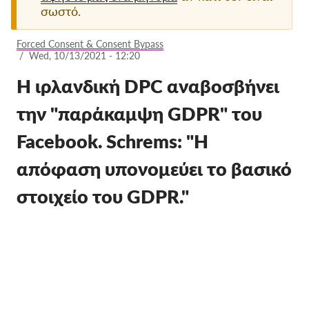
σωστό.
Ιδιότητα μέλους
Forced Consent & Consent Bypass
Δωρεές
/
Wed, 10/13/2021 - 12:20
Αιγίδα
Η ιρλανδική DPC αναβοσβήνει
Tax deductability
την "παράκαμψη GDPR" του
Σύνδεση Μέλους
Facebook. Schrems: "Η
Σχετικά με εμάς
απόφαση υπονομεύει το βασικό
στοιχείο του GDPR."
Ομάδα
Ετήσιες αναφορές
Συχνές ερωτήσεις
Θέσεις Εργασίας
Συλλογική έννομη
προστασία