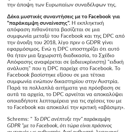
την άποψη των Ευρωπαίων συναδέλφων της.
Δέκα μυστικές συναντήσεις με το Facebook για
"παράκαμψη συναίνεσης".
Η εκπληκτική
απόφαση πιθανότατα βασίζεται σε μια
συμφωνία μεταξύ του Facebook και της DPC από
την άνοιξη του 2018, λίγο πριν ο GDPR γίνει
εφαρμόσιμος.
Ενώ η DPC υποστηρίζει ότι αυτό
θα ήταν μια ξεχωριστή διαδικασία, το Σχέδιο
Απόφασης αναφέρεται σε (αδιευκρίνιστη) "ειδική
ανάλυση" που η DPC παρείχε στο Facebook. Το
Facebook βασίστηκε εξίσου σε μια τέτοια
συμφωνία ενώπιον δικαστηρίου στην Αυστρία.
Παρά τα πολλαπλά αιτήματα για πρόσβαση σε
αυτά τα αρχεία, το DPC αρνείται να αποκαλύψει
οποιαδήποτε λεπτομέρεια για τις σχέσεις του με
το Facebook και αποκαλεί την
κριτική
«αβάσιμη».
Schrems: "
Το DPC ανέπτυξε την" παράκαμψη
GDPR "με το Facebook, ότι τώρα είναι πράσινος
φωτισμός ως ρυθμιστής. Αντί ρυθμιστή, λειτουργεί