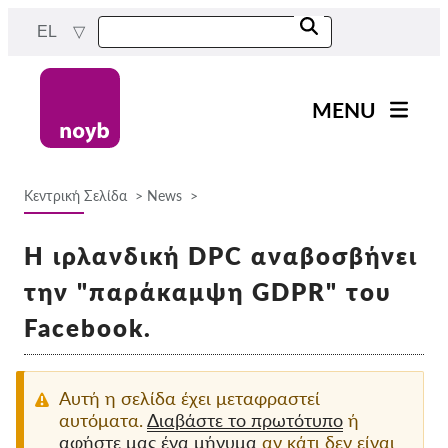
Skip
EL
to
main
content
MENU
Main
Νέα
navigation
Κεντρική Σελίδα
News
Η δουλειά μας
Breadcrumb
Έργα
Η ιρλανδική DPC αναβοσβήνει
Υποθέσεις ανά ΑΠΔ
την "παράκαμψη GDPR" του
Όλες οι περιπτώσεις
Facebook.
Reports & Resources
Αυτή η σελίδα έχει μεταφραστεί
Exercise your rights!
αυτόματα.
Διαβάστε το πρωτότυπο
ή
αφήστε μας ένα μήνυμα
αν κάτι δεν είναι
Στήριξέ μας!