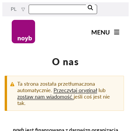
Przejdź
PL
do
treści
MENU
Main
Aktualności
navigation
Nasza praca
O nas
Projekty
Sprawy w ramach DPA
Ta strona została przetłumaczona
automatycznie.
Przeczytaj oryginał
lub
Wszystkie przypadki
zostaw nam wiadomość
jeśli coś jest nie
Reports & Resources
tak.
Exercise your rights!
noyb
jest finansowaną z darowizn organizacją
Wesprzyj nas!