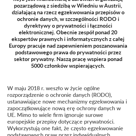
pozarządową z siedzibą w Wiedniu w Austrii,
działającą na rzecz egzekwowania przepisów o
Członkostwo
ochronie danych, w szczególności RODO i
Darowizny
dyrektywy o prywatności i łączności
elektronicznej. Obecnie zespół ponad 20
Sponsoring
ekspertów prawnych i informatycznych z całej
Tax deductability
Europy pracuje nad zapewnieniem poszanowania
podstawowego prawa do prywatności przez
Login członka
sektor prywatny. Naszą pracę wspiera ponad
5000 członków wspierających.
O nas
Zespół
W maju 2018 r. weszło w życie ogólne
rozporządzenie o ochronie danych (RODO),
Raporty roczne
ustanawiające nowe mechanizmy egzekwowania i
FAQs
zapoczątkowujące nową erę ochrony danych w
UE. Mimo to wiele firm ignoruje surowe
Praca
europejskie przepisy dotyczące prywatności.
Dochodzenie roszczeń
Wykorzystują one fakt, że często egzekwowanie
zbiorowych
podstawowych praw przez indywidualnych