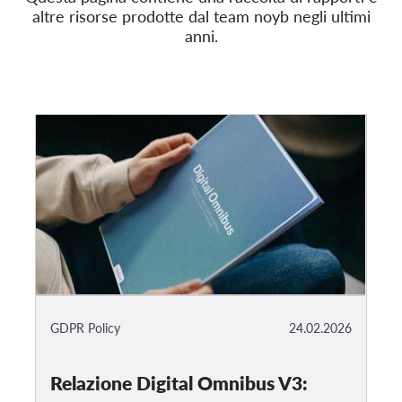
altre risorse prodotte dal team noyb negli ultimi
anni.
Iscrizione
Donazioni
Sponsorizzazione
Tax deductability
Area riservata
Su di noi
Team
Rapporti annuali
FAQs
GDPR Policy
24.02.2026
Lavora con noi
Azioni rappresentative
Relazione Digital Omnibus V3: