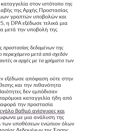
ην καταγγελία στον
ιστότοπο
της
λαβής της Αρχής Προστασίας
θμων γραπτών υποβολών και
5, η DPA εξέδωσε τελικά μια
α μετά την υποβολή της
χές προστασίας δεδομένων της
ο περιεχόμενο μετά από σχεδόν
 αυτές οι αρχές με τα χρήματα των
εν εξέδωσε απόφαση ούτε στην
θεσης και την πιθανότητα
αιότητες δεν εμπόδισαν
 παρόμοια καταγγελία ήδη από
ν αφορά την προστασία
μεγάλο βαθμό ανίσχυρες και
μφωνα με μια
ανάλυση
της
26% των υποθέσεων ενώπιον όλων
ασίας Δεδομένων της Έσσης,