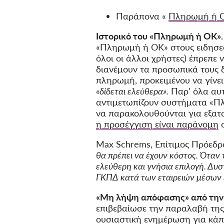
Παράπονα
«
Πληρωμή ή Ο
Ιστορικό του «Πληρωμή ή OK».
«Πληρωμή ή OK» στους ειδησε
όλοι οι άλλοι χρήστες) έπρεπε
διανέμουν τα προσωπικά τους 
πληρωμή, προκειμένου να γίνει
«δίδεται ελεύθερα».
Παρ' όλα αυ
αντιμετωπίζουν συστήματα «Π
να παρακολουθούνται για εξατ
η προσέγγιση είναι παράνομη
Max Schrems, Επίτιμος Πρόεδρ
θα πρέπει να έχουν κόστος. Όταν 
ελεύθερη και γνήσια επιλογή. Δυσ
ΓΚΠΔ κατά των εταιρειών μέσων
«Μη λήψη απόφασης» από τη
επιβεβαίωσε την παραλαβή της 
ουσιαστική ενημέρωση για κάπο