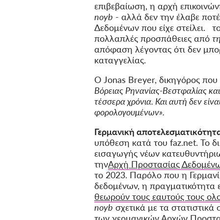
επιβεβαίωση, η αρχή επικοινών
noyb
- αλλά δεν την έλαβε ποτέ
Δεδομένων που είχε στείλει.
τ
πολλαπλές προσπάθειες από
τ
απόφαση λέγοντας ότι δεν μπο
καταγγελίας.
Ο Jonas Breyer, δικηγόρος που
Βόρειας Ρηνανίας-Βεστφαλίας και
τέσσερα χρόνια. Και αυτή δεν είν
φορολογουμένων».
Γερμανική αποτελεσματικότητα
υπόθεση κατά του faz.net. Το 
εισαγωγής νέων κατευθυντήριω
την
Αρχή Προστασίας Δεδομένω
το 2023. Παρόλο που η Γερμαν
δεδομένων, η πραγματικότητα ε
θεωρούν τους εαυτούς τους ολ
noyb
σχετικά με τα στατιστικά
των γερμανικών Αρχών Προστα