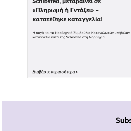
Schibsted, μεταβαίνει σε
«Πληρωμή ή Εντάξει» –
κατατέθηκε καταγγελία!
Η noyb και το Νορβηγικό Συμβούλιο Καταναλωτών υπέβαλαν
καταγγελία κατά της Schibsted στη Νορβηγία
Διαβάστε περισσότερα
Subs