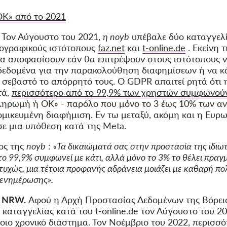
Κ» από το 2021
Τον Αύγουστο του 2021,
η noyb
υπέβαλε δύο καταγγελ
ογραφικούς ιστότοπους
faz.net
και
t-online.de
. Εκείνη 
 να αποφασίσουν εάν θα επιτρέψουν στους ιστότοπους ν
δεδομένα για την παρακολούθηση διαφημίσεων ή να κ
 σεβαστό το απόρρητό τους. Ο GDPR απαιτεί ρητά ότι
τά,
περισσότερο από το 99,9% των χρηστών συμφωνού
ληρωμή ή OK» - παρόλο που μόνο το 3 έως 10% των 
ομικευμένη διαφήμιση. Εν τω μεταξύ, ακόμη και η Ευρ
σε μια υπόθεση κατά της Meta.
ος της
noyb
:
«Τα δικαιώματά σας στην προστασία της ιδιω
το 99,9% συμφωνεί με κάτι, αλλά μόνο το 3% το θέλει πραγμα
τυχώς, μια τέτοια προφανής αδράνεια μοιάζει με καθαρή πολ
 ενημέρωσης».
ν NRW.
Αφού η Αρχή Προστασίας Δεδομένων της Βόρει
καταγγελίας κατά του t-online.de τον Αύγουστο του 20
ιο χρονικό διάστημα. Τον Νοέμβριο του 2022, περισσό