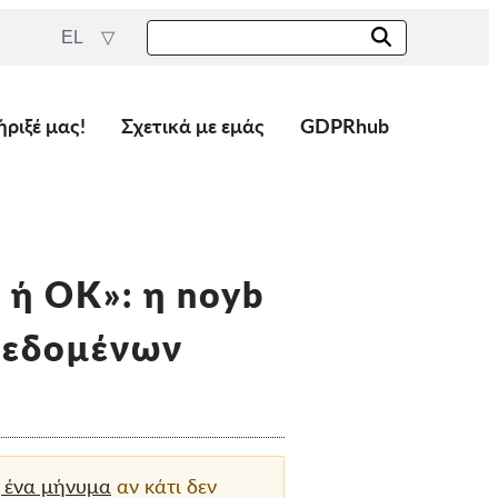
EL
ήριξέ μας!
Σχετικά με εμάς
GDPRhub
 ή ΟΚ»: η noyb
 Δεδομένων
 ένα μήνυμα
αν κάτι δεν