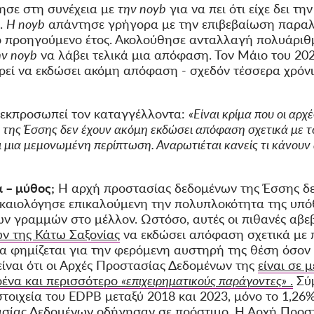
ησε στη συνέχεια με
την noyb
για να πει ότι είχε δει τ
.
Η noyb
απάντησε γρήγορα με την επιβεβαίωση παρα
ο προηγούμενο έτος. Ακολούθησε ανταλλαγή πολυάρι
ην noyb
να λάβει τελικά μια απόφαση. Τον Μάιο του 202
ρεί να εκδώσει ακόμη απόφαση - σχεδόν τέσσερα χρόνι
 εκπροσωπεί τον καταγγέλλοντα:
«Είναι κρίμα που οι αρ
 της Έσσης δεν έχουν ακόμη εκδώσει απόφαση σχετικά με τ
αι μια μεμονωμένη περίπτωση. Αναρωτιέται κανείς τι κάνουν
 – μύθος;
Η αρχή προστασίας δεδομένων της Έσσης δ
δικαιολόγησε επικαλούμενη την πολυπλοκότητα της υπό
ν γραμμών στο μέλλον. Ωστόσο, αυτές οι πιθανές αβεβ
ν της Κάτω Σαξονίας
να εκδώσει απόφαση σχετικά με
ία φημίζεται για την φερόμενη αυστηρή της θέση όσο
ίναι ότι οι Αρχές Προστασίας Δεδομένων της
είναι σε 
οένα και περισσότερο
«επιχειρηματικούς παράγοντες»
.
Σύ
 στοιχεία του EDPB μεταξύ 2018 και 2023, μόνο το 1,
σίας Δεδομένων οδήγησαν σε πρόστιμο. Η Αρχή Προστ