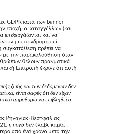
ίες GDPR κατά των banner
την εποχή, ο καταγγέλλων (και
α επεξεργάζονται και να
άνουν μια συνδρομή επί
 η συγκατάθεση πρέπει να
ν με την παρακολούθηση
όταν
ανθρώπων θέλουν πραγματικά
ωπαϊκή Επιτροπή
έκρινε ότι αυτή
τικής ζωής και των δεδομένων δεν
τικά, είναι σαφές ότι δεν είχαν
ιτική απροθυμία να επιβληθεί ο
ας Ρηνανίας-Βεστφαλίας
21,
η noyb
δεν έλαβε καμία
τερο από ένα χρόνο μετά την