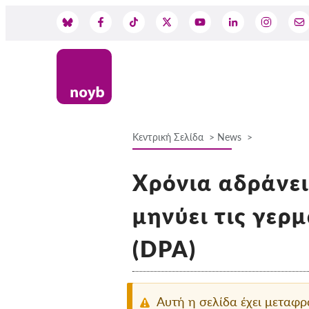
Skip
to
Social
main
content
Media
Κεντρική Σελίδα
News
Breadcrumb
Χρόνια αδράνει
μηνύει τις γερ
(DPA)
Αυτή η σελίδα έχει μεταφ