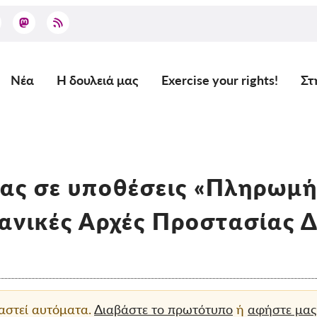
Νέα
Η δουλειά μας
Exercise your rights!
Στ
Main
navigation
ας σε υποθέσεις «Πληρωμή
μανικές Αρχές Προστασίας
ραστεί αυτόματα.
Διαβάστε το πρωτότυπο
ή
αφήστε μας