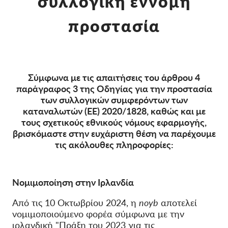
συλλογική έννομη
προστασία
Ιδιότητα μέλους
Δωρεές
Αιγίδα
Tax deductability
Σύμφωνα με τις απαιτήσεις του άρθρου 4
παράγραφος 3 της Οδηγίας για την προστασία
Σύνδεση Μέλους
των συλλογικών συμφερόντων των
καταναλωτών (ΕΕ) 2020/1828, καθώς και με
Σχετικά με εμάς
τους σχετικούς εθνικούς νόμους εφαρμογής,
βρισκόμαστε στην ευχάριστη θέση να παρέχουμε
Ομάδα
τις ακόλουθες πληροφορίες:
Ετήσιες αναφορές
Συχνές ερωτήσεις
Νομιμοποίηση στην Ιρλανδία
Θέσεις Εργασίας
Από τις 10 Οκτωβρίου 2024, η
noyb
αποτελεί
Συλλογική έννομη
νομιμοποιούμενο φορέα σύμφωνα με την
προστασία
ιρλανδική "Πράξη του 2023 για τις