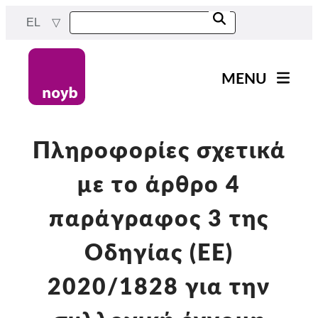
Skip
EL
to
main
content
MENU
Main
Νέα
navigation
Η δουλειά μας
Πληροφορίες σχετικά
Έργα
με το άρθρο 4
Υποθέσεις ανά ΑΠΔ
παράγραφος 3 της
Όλες οι περιπτώσεις
Οδηγίας (ΕΕ)
Reports & Resources
2020/1828 για την
Exercise your rights!
Στήριξέ μας!