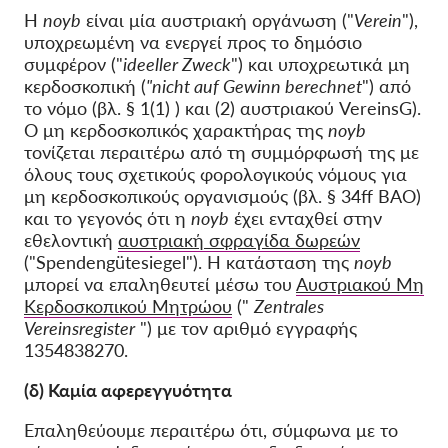
Η
noyb
είναι μία αυστριακή οργάνωση ("
Verein
"),
υποχρεωμένη να ενεργεί προς το δημόσιο
συμφέρον ("
ideeller Zweck
") και υποχρεωτικά μη
κερδοσκοπική (
"nicht auf Gewinn berechnet
") από
το νόμο (βλ. § 1(1) ) και (2) αυστριακού VereinsG).
Ο μη κερδοσκοπικός χαρακτήρας της
noyb
τονίζεται περαιτέρω από τη συμμόρφωσή της με
όλους τους σχετικούς φορολογικούς νόμους για
μη κερδοσκοπικούς οργανισμούς (βλ. § 34ff BAO)
και το γεγονός ότι η
noyb
έχει ενταχθεί στην
εθελοντική
αυστριακή σφραγίδα δωρεών
("Spendengütesiegel"). Η κατάσταση της
noyb
μπορεί να επαληθευτεί μέσω του
Αυστριακού Μη
Κερδοσκοπικού Μητρώου
("
Zentrales
Vereinsregister
") με τον αριθμό εγγραφής
1354838270.
(δ) Καμία αφερεγγυότητα
Επαληθεύουμε περαιτέρω ότι, σύμφωνα με το