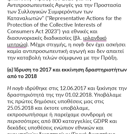
Αντιπροσωπευτικές Αγωγές για την Προστασία
OnionShare
των Συλλογικών Συμφερόντων των
ΜΜΕ
Καταναλωτών" ("Representative Actions for the
Protection of the Collective Interests of
Επικοινωνία
Consumers Act 2023") για εθνικές και
διασυνοριακές διαδικασίες (βλ.
ιρλανδικό
μητρώο
). Μέχρι στιγμής, η
noyb
δεν έχει ασκήσει
GDPRhub
καμία αντιπροσωπευτική αγωγή και δεν απαιτεί
την καταβολή τελών σύμφωνα με την Πράξη.
(α) Ίδρυση το 2017 και εκκίνηση δραστηριοτήτων
από το 2018
Η noyb
ιδρύθηκε στις 12.06.2017 και ξεκίνησε την
δραστηριότητά της την 01.02.2018. Υποβάλαμε
τις πρώτες δημόσιες υποθέσεις μας στις
25.05.2018 και έκτοτε υποβάλαμε,
εκπροσωπήσαμε ή παρείχαμε συνδρομή σε
περισσότερες από 800 καταγγελίες GDPR και
δεκάδες υποθέσεις ενώπιον εθνικών και