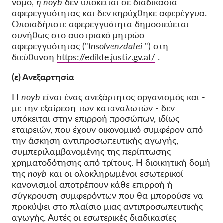
νόμο,
η noyb
δεν υπόκειται σε διαδικασία
αφερεγγυότητας και δεν κηρύχθηκε αφερέγγυα.
Οποιαδήποτε αφερεγγυότητα δημοσιεύεται
συνήθως στο αυστριακό μητρώο
αφερεγγυότητας ("
Insolvenzdatei
") στη
διεύθυνση
https://edikte.justiz.gv.at/
.
(ε) Ανεξαρτησία
Η
noyb
είναι ένας ανεξάρτητος οργανισμός και -
με την εξαίρεση των καταναλωτών - δεν
υπόκειται στην επιρροή προσώπων, ιδίως
εταιρειών, που έχουν οικονομικό συμφέρον από
την άσκηση αντιπροσωπευτικής αγωγής,
συμπεριλαμβανομένης της περίπτωσης
χρηματοδότησης από τρίτους. H διοικητική δομή
της
noyb
και οι ολοκληρωμένοι εσωτερικοί
κανονισμοί αποτρέπουν κάθε επιρροή ή
σύγκρουση συμφερόντων που θα μπορούσε να
προκύψει στο πλαίσιο μιας αντιπροσωπευτικής
αγωγής. Αυτές οι εσωτερικές διαδικασίες