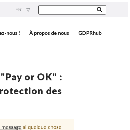
FR
ez-nous !
À propos de nous
GDPRhub
 "Pay or OK" :
protection des
n message
si quelque chose