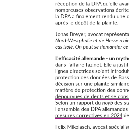
réception de la DPA qu'elle ava
nombreuses observations écrites
la DPA a finalement rendu une d
après le dépôt de la plainte.
Jonas Breyer, avocat représentan
Nord-Westphalie et de Hesse n'aien
cas isolé. On peut se demander ce 
L'efficacité allemande - un myth
dans l'affaire faz.net. Elle a jus
lignes directrices soient introdu
protection des données de Bas
décision sur une plainte similai
matière de protection des donné
dépourvues de dents et se consi
Selon un rapport du
noyb
des st
l'ensemble des DPA allemandes
mesures correctives en 2024
bie
Felix Mikolasch, avocat spéciali