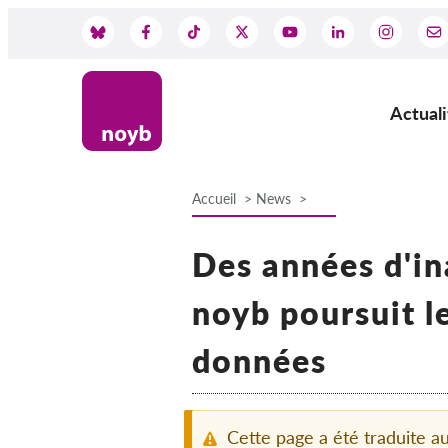
Skip
to
Social
main
content
Media
Actuali
Main
navig
Accueil
News
Breadcrumb
Des années d'ina
noyb poursuit l
données
Cette page a été traduite 