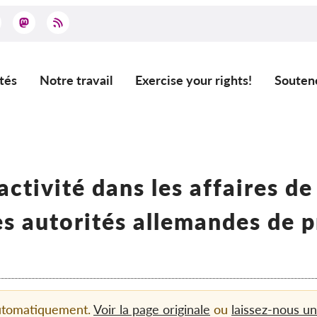
tés
Notre travail
Exercise your rights!
Souten
ation
ctivité dans les affaires de
es autorités allemandes de 
automatiquement.
Voir la page originale
ou
laissez-nous u