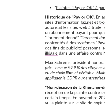
"
Plaintes "Pay or OK" à par
Historique de "Pay or OK".
En a
sites d'information
faz.net
et
t-o
autorisait les sites web à traiter
un abonnement payant pour que 
"librement donné"
"librement do
confrontés à des systèmes "Paye
des fins de publicité personna
illégale
dans une affaire contre 
Max Schrems, président honora
prix. Lorsque 99,9 % des citoyens a
eu de choix libre et véritable. Ma
appliquer le GDPR aux entreprise
"Non-décision de la Rhénanie-
réception de la plainte contre t
certain temps. En novembre 2022,
vu la plainte sur le site de
noyb
m