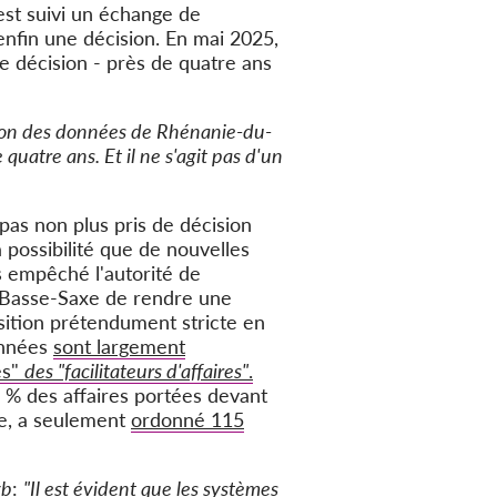
 est suivi un échange de
enfin une décision. En mai 2025,
e décision - près de quatre ans
ction des données de Rhénanie-du-
uatre ans. Et il ne s'agit pas d'un
pas non plus pris de décision
la possibilité que de nouvelles
as empêché l'autorité de
Basse-Saxe de rendre une
osition prétendument stricte en
onnées
sont largement
es"
des "facilitateurs d'affaires"
.
 % des affaires portées devant
e, a seulement
ordonné 115
yb
:
"Il est évident que les systèmes