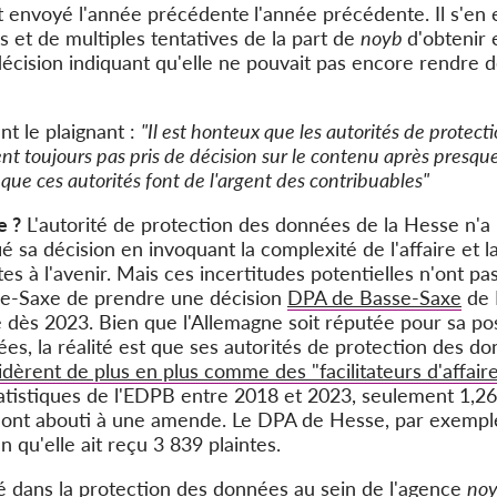
it envoyé l'année précédente
l'année précédente. Il s'en
 et de multiples tentatives de la part de
noyb
d'obtenir 
écision indiquant qu'elle ne pouvait pas encore rendre d
t le plaignant :
"Il est honteux que les autorités de prote
t toujours pas pris de décision sur le contenu après presque q
que ces autorités font de l'argent des contribuables"
e ?
L'autorité de protection des données de la Hesse n'a 
tifié sa décision en invoquant la complexité de l'affaire et 
ites à l'avenir. Mais ces incertitudes potentielles n'ont p
se-Saxe de prendre une décision
DPA de Basse-Saxe
de 
re dès 2023. Bien que l'Allemagne soit réputée pour sa p
es, la réalité est que ses autorités de protection des d
dèrent de plus en plus comme des "facilitateurs d'affair
atistiques de l'EDPB entre 2018 et 2023, seulement 1,26
 ont abouti à une amende. Le DPA de Hesse, par exempl
n qu'elle ait reçu 3 839 plaintes.
sé dans la protection des données au sein de l'agence
no