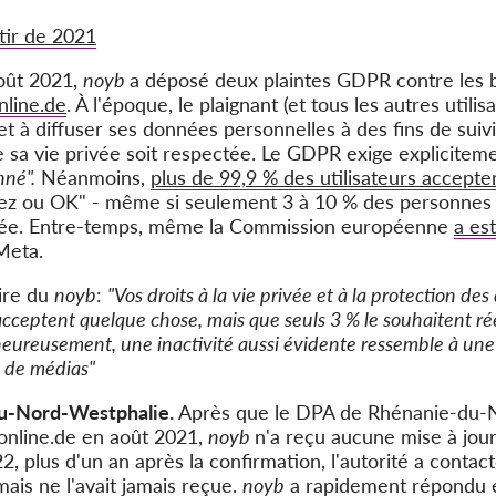
tir de 2021
oût 2021,
noyb
a déposé deux plaintes GDPR contre les b
nline.de
. À l'époque, le plaignant (et tous les autres utilis
 et à diffuser ses données personnelles à des fins de suivi 
sa vie privée soit respectée. Le GDPR exige explicitem
nné".
Néanmoins,
plus de 99,9 % des utilisateurs accepten
z ou OK" - même si seulement 3 à 10 % des personnes so
lisée. Entre-temps, même la Commission européenne
a es
Meta.
ire du
noyb
:
"Vos droits à la vie privée et à la protection d
cceptent quelque chose, mais que seuls 3 % le souhaitent réell
lheureusement, une inactivité aussi évidente ressemble à une
s de médias"
du-Nord-Westphalie.
Après que le DPA de Rhénanie-du-N
-online.de en août 2021,
noyb
n'a reçu aucune mise à jour
 plus d'un an après la confirmation, l'autorité a contac
ais ne l'avait jamais reçue.
noyb
a rapidement répondu e