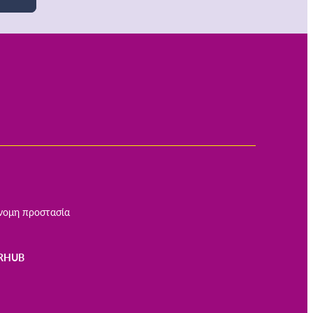
νομη προστασία
RHUB