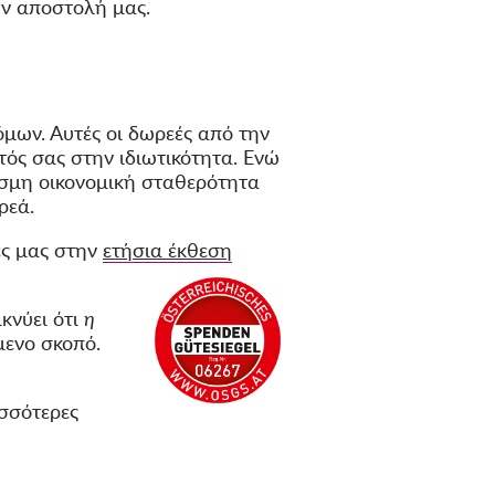
ην αποστολή μας.
μων. Αυτές οι δωρεές από την
τός σας στην ιδιωτικότητα. Ενώ
μη οικονομική σταθερότητα
ρεά.
ες μας στην
ετήσια έκθεση
κνύει ότι
η
μενο σκοπό.
ισσότερες