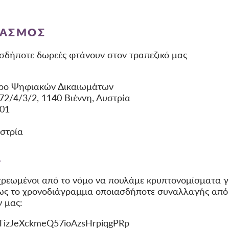
ΙΑΣΜΌΣ
εσδήποτε δωρεές φτάνουν στον τραπεζικό μας
τρο Ψηφιακών Δικαιωμάτων
172/4/3/2, 1140 Βιέννη, Αυστρία
601
υστρία
Α
χρεωμένοι από το νόμο να πουλάμε κρυπτονομίσματα γρ
σως το χρονοδιάγραμμα οποιασδήποτε συναλλαγής από 
 μας:
TizJeXckmeQ57ioAzsHrpiqgPRp