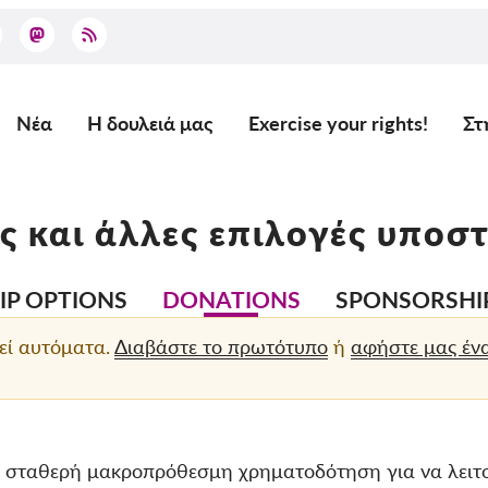
Νέα
Η δουλειά μας
Exercise your rights!
Στ
Main
navigation
ς και άλλες επιλογές υποστ
P OPTIONS
DONATIONS
SPONSORSHI
εί αυτόματα.
Διαβάστε το πρωτότυπο
ή
αφήστε μας έν
ς σταθερή μακροπρόθεσμη χρηματοδότηση για να λειτ