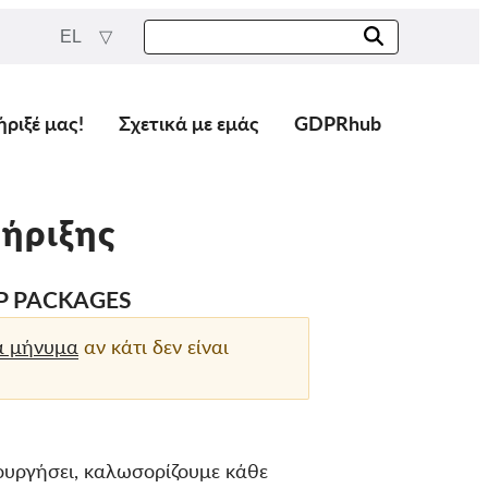
EL
ήριξέ μας!
Σχετικά με εμάς
GDPRhub
ήριξης
P PACKAGES
α μήνυμα
αν κάτι δεν είναι
ουργήσει, καλωσορίζουμε κάθε