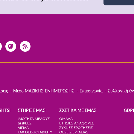
σεις
Μεσο ΜΑΖΙΚΗΣ ΕΝΗΜΕΡΩΣΗΣ
Επικοινωνία
Συλλογική έν
GHTS!
ΣΤΉΡΙΞΈ ΜΑΣ!
ΣΧΕΤΙΚΆ ΜΕ ΕΜΆΣ
GDP
ΙΔΙΌΤΗΤΑ ΜΈΛΟΥΣ
ΟΜΆΔΑ
ΔΩΡΕΈΣ
ΕΤΉΣΙΕΣ ΑΝΑΦΟΡΈΣ
ΑΙΓΊΔΑ
ΣΥΧΝΈΣ ΕΡΩΤΉΣΕΙΣ
TAX DEDUCTABILITY
ΘΈΣΕΙΣ ΕΡΓΑΣΊΑΣ