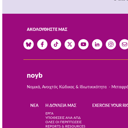
ΑΚΟΛΟΥΘΉΣΤΕ ΜΑΣ
noyb
Νομικά, Ανοιχτός Κώδικας & Ιδιωτικικότητα
Μεταφρά
ΝΈΑ
Η ΔΟΥΛΕΙΆ ΜΑΣ
EXERCISE YOUR RI
Main
ΈΡΓΑ
ΥΠΟΘΈΣΕΙΣ ΑΝΆ ΑΠΔ
ΌΛΕΣ ΟΙ ΠΕΡΙΠΤΏΣΕΙΣ
navigation
REPORTS & RESOURCES