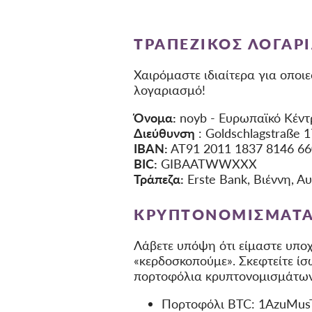
ΤΡΑΠΕΖΙΚΌΣ ΛΟΓΑΡ
Χαιρόμαστε ιδιαίτερα για οποι
λογαριασμό!
Όνομα:
noyb - Ευρωπαϊκό Κέν
Διεύθυνση
: Goldschlagstraße 
IBAN:
AT91 2011 1837 8146 6
BIC:
GIBAATWWXXX
Τράπεζα:
Erste Bank, Βιέννη, Α
ΚΡΥΠΤΟΝΟΜΊΣΜΑΤ
Λάβετε υπόψη ότι είμαστε υπο
«κερδοσκοπούμε». Σκεφτείτε ί
πορτοφόλια κρυπτονομισμάτων
Πορτοφόλι BTC: 1AzuMus