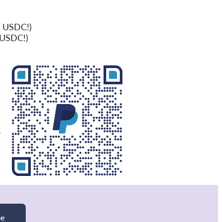
 USDC!)
 USDC!)
ο
be