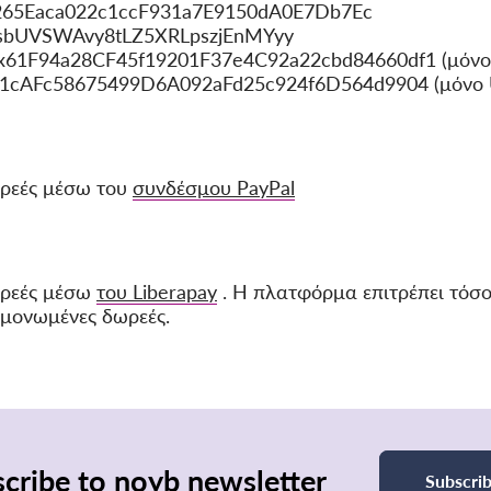
265Eaca022c1ccF931a7E9150dA0E7Db7Ec
AsbUVSWAvy8tLZ5XRLpszjEnMYyy
0x61F94a28CF45f19201F37e4C92a22cbd84660df1 (μόνο
x21cAFc58675499D6A092aFd25c924f6D564d9904 (μόνο
ρεές μέσω του
συνδέσμου PayPal
ωρεές μέσω
του Liberapay
. Η πλατφόρμα επιτρέπει τόσ
μονωμένες δωρεές.
cribe to noyb newsletter
Subscri