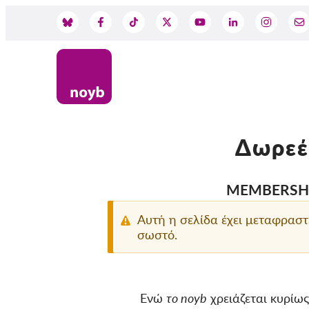
Skip
to
Social
main
content
Media
Δωρεέ
MEMBERSHI
Support
Αυτή η σελίδα έχει μεταφραστ
σωστό.
Ενώ
το noyb
χρειάζεται κυρίω