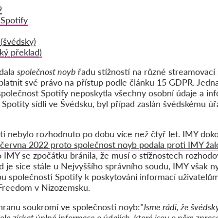
9
 Spotify
(švédsky)
ký překlad)
odala
společnost noyb
řadu stížností na různé streamovací 
platnit své právo na přístup podle článku 15 GDPR. Jedna
společnost Spotify neposkytla všechny osobní údaje a info
Spotity sídlí ve Švédsku, byl případ zaslán švédskému ú
ti nebylo rozhodnuto po dobu více než čtyř let. IMY dok
června 2022 proto společnost noyb podala proti IMY žal
 IMY se zpočátku bránila, že musí o stížnostech rozhodo
ad je sice stále u Nejvyššího správního soudu, IMY však ny
upu společnosti Spotify k poskytování informací uživatelům
of Freedom v Nizozemsku.
chranu soukromí ve společnosti noyb:
"Jsme rádi, že švédsk
e získat úplné informace o údajích, které jsou o něm zpraco