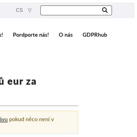
CS
s!
Pordporte nás!
O nás
GDPRhub
ů eur za
ávu
pokud něco není v