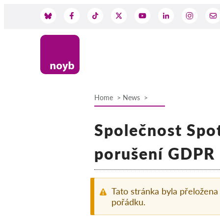
Skip
to
Social
main
content
Media
Home
News
Breadcrumb
Společnost Spot
porušení GDPR
Tato stránka byla přeložena
pořádku.