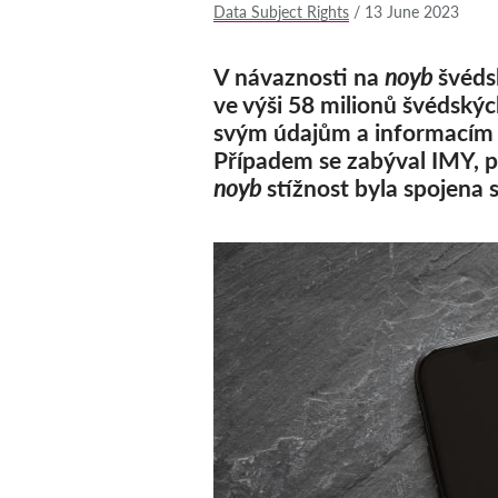
Data Subject Rights
/
13 June 2023
V návaznosti na
noyb
švéds
ve výši 58 milionů švédských
svým údajům a informacím o 
Případem se zabýval IMY, p
noyb
stížnost byla spojena