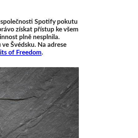
 společnosti Spotify pokutu
právo získat přístup ke všem
nnost plně nesplnila.
u ve Švédsku. Na adrese
its of Freedom
.