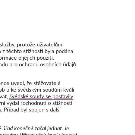
služby, protože uživatelům
 z těchto stížností byla podána
rmace o jejich použití.
řadu pro ochranu osobních údajů
once uvedl, že stěžovatelé
ob
u ke švédským soudům kvůli
vat,
švédské soudy se postavily
ní vydal rozhodnutí o stížnosti
. Případ byl spojen s další
ý úřad konečně začal jednat. Je
vávány. Případ však trval více než