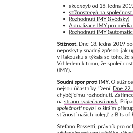
akce
noyb
od 18. ledna 201
stížnost
noyb
na společnost
Rozhodnutí IMY (švédsky)
Aktualizace IMY pro média 
Rozhodnutí IMY (automatic
Stížnost.
Dne 18. ledna 2019 p
neposkytly snadný způsob, jak u
v Rakousku a týkala se toho, že 
Vzhledem k tomu, že společnost 
(IMY).
Soudní spor proti IMY.
O stížnos
nejsou účastníky řízení.
Dne 22. 
chybějícímu rozhodnutí. Zatímco
na
stranu
společnosti noyb
. Příp
společnosti noyb
i o širším příst
stížností našich kolegů z Bits 
Stefano Rossetti, právník pro o
základním právem každého uživatel