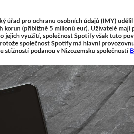
ký úřad pro ochranu osobních údajů (IMY) udělil
 korun (přibližně 5 milionů eur). Uživatelé mají 
jejich využití, společnost Spotify však tuto povi
rotože společnost Spotify má hlavní provozovn
 se stížností podanou v Nizozemsku společností
B