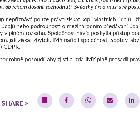
dit, abychom dosáhli rozhodnutí. Švédský úřad musí své post
up nepřiznává pouze právo získat kopii vlastních údajů uži
ích údajů nebo podrobnosti o mezinárodním předávání údaj
y v plném rozsahu. Společnost navíc poskytla přístup po
om, jak získat zbytek. IMY nařídil společnosti Spotify, a
 c) GDPR.
podrobně posoudí, aby zjistila, zda IMY plně prosadil práv
SHARE