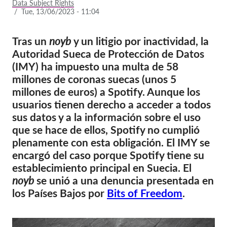
Data Subject Rights
/
Tue, 13/06/2023 - 11:04
Afiliación
Donaciones
Tras un
noyb
y un litigio por inactividad, la
Autoridad Sueca de Protección de Datos
Patrocinio
(IMY) ha impuesto una multa de 58
Tax deductability
millones de coronas suecas (unos 5
millones de euros) a Spotify. Aunque los
Inciar sesión de miembro
usuarios tienen derecho a acceder a todos
sus datos y a la información sobre el uso
Sobre nosotros
que se hace de ellos, Spotify no cumplió
plenamente con esta obligación. El IMY se
Equipo
encargó del caso porque Spotify tiene su
Informes anuales
establecimiento principal en Suecia. El
Preguntas frecuentes
noyb
se unió a una denuncia presentada en
los Países Bajos por
Bits of Freedom
.
Empleos
Recursos colectivos