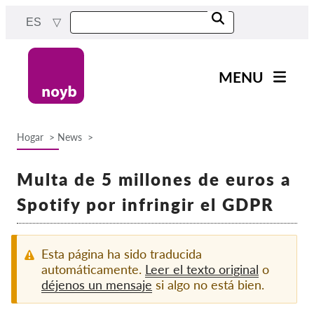
Skip
ES
to
main
content
MENU
Main
Noticias
navigation
Hogar
News
Nuestro trabajo
Breadcrumb
Proyectos
Multa de 5 millones de euros a
Casos por APD
Spotify por infringir el GDPR
Todos los casos
Reports & Resources
Esta página ha sido traducida
automáticamente.
Leer el texto original
o
déjenos un mensaje
si algo no está bien.
Exercise your rights!
¡Apoyanos!