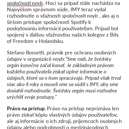
spoločnosti noyb
. Hoci sa prípad stále nachádza na
Najvyššom správnom súde, IMY teraz vydal
rozhodnutie o sťažnosti
spoločnosti noyb
, ako aj o
širšom prístupe spoločnosti Spotify k
poskytovaniu informácií používateľom. Prípad bol
spojený s ďalšou sťažnosťou našich kolegov z Bits
of Freedom v Holandsku.
Stefano Rossetti, právnik pre ochranu osobných
údajov v organizácii noyb:
"Sme radi, že švédsky
orgán konečne začal konať. Je základným právom
každého používateľa získať úplné informácie o
údajoch, ktoré sa o ňom spracúvajú. Prípad však trval
viac ako 4 roky a museli sme sa súdiť s IMY, aby sme
dosiahli rozhodnutie. Švédsky orgán musí rozhodne
urýchliť svoje postupy.
"
Právo na prístup.
Právo na prístup nepriznáva len
právo získať kópiu vlastných údajov používateľov,
ale aj informácie o ich zdroji, príjemcoch osobných
údajov alebo podrobnosti o medzinárodných