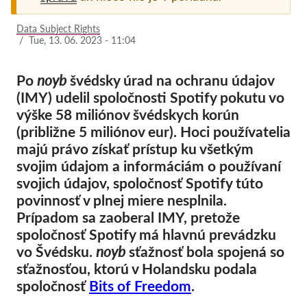
Pordporte nás!
Data Subject Rights
/
Tue, 13. 06. 2023 - 11:04
Členstvo
Príspevky
Po
noyb
švédsky úrad na ochranu údajov
(IMY) udelil spoločnosti Spotify pokutu vo
Sponzorstvo
výške 58 miliónov švédskych korún
Daňová uznateľnosť
(približne 5 miliónov eur). Hoci používatelia
majú právo získať prístup ku všetkým
Prihlásenie člena
svojim údajom a informáciám o používaní
svojich údajov, spoločnosť Spotify túto
O nás
povinnosť v plnej miere nesplnila.
Prípadom sa zaoberal IMY, pretože
Tím
spoločnosť Spotify má hlavnú prevádzku
Výročné správy
vo Švédsku.
noyb
sťažnosť bola spojená so
Otázky a odpovede
sťažnosťou, ktorú v Holandsku podala
spoločnosť
Bits of Freedom
.
Kariéra