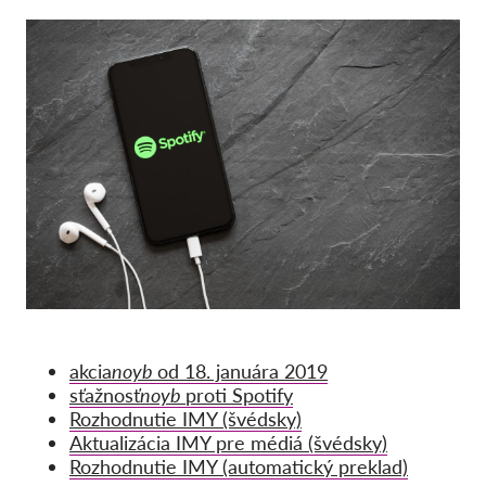
Kolektívna žaloba
OnionShare
Média
Kontakt
GDPRhub
akcia
noyb
od 18. januára 2019
sťažnosť
noyb
proti Spotify
Rozhodnutie IMY (švédsky)
Aktualizácia IMY pre médiá (švédsky)
Rozhodnutie IMY (automatický preklad)