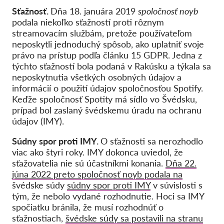
Sťažnosť.
Dňa 18. januára 2019
spoločnosť noyb
podala niekoľko sťažností proti rôznym
streamovacím službám, pretože používateľom
neposkytli jednoduchý spôsob, ako uplatniť svoje
právo na prístup podľa článku 15 GDPR. Jedna z
týchto sťažností bola podaná v Rakúsku a týkala sa
neposkytnutia všetkých osobných údajov a
informácií o použití údajov spoločnosťou Spotify.
Keďže spoločnosť Spotity má sídlo vo Švédsku,
prípad bol zaslaný švédskemu úradu na ochranu
údajov (IMY).
Súdny spor proti IMY.
O sťažnosti sa nerozhodlo
viac ako štyri roky. IMY dokonca uviedol, že
sťažovatelia nie sú účastníkmi konania.
Dňa 22.
júna 2022 preto spoločnosť noyb podala na
švédske súdy
súdny spor proti IMY
v súvislosti s
tým, že nebolo vydané rozhodnutie. Hoci sa IMY
spočiatku bránila, že musí rozhodnúť o
sťažnostiach,
švédske súdy sa postavili na stranu