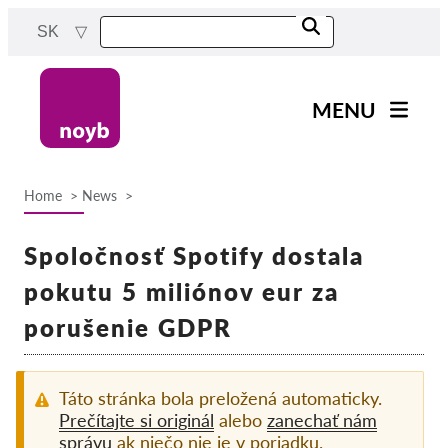
Skip
SK
to
main
content
MENU
Main
Novinky
navigation
Home
News
Naša práca
Breadcrumb
Projekty
Spoločnosť Spotify dostala
Rozhodnutia dozorných
pokutu 5 miliónov eur za
orgánov
porušenie GDPR
Rozhodnutia pre jednotlivé
spoločnosti
Reports & Resources
Táto stránka bola preložená automaticky.
Prečítajte si originál
alebo
zanechať nám
správu
ak niečo nie je v poriadku.
Exercise your rights!