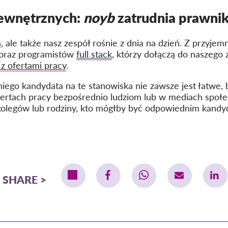
ewnętrznych:
noyb
zatrudnia prawni
, ale także nasz zespół rośnie z dnia na dzień. Z przyje
oraz programistów
full stack
, którzy dołączą do naszego
 z ofertami pracy
.
ego kandydata na te stanowiska nie zawsze jest łatwe, b
fertach pracy bezpośrednio ludziom lub w mediach społ
 kolegów lub rodziny, kto mógłby być odpowiednim kand
SHARE