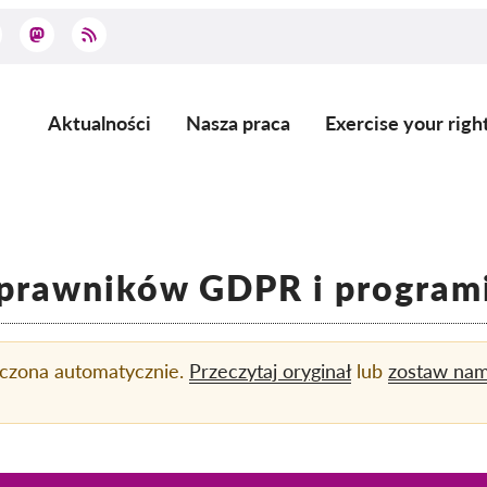
Aktualności
Nasza praca
Exercise your righ
Main
navigation
 prawników GDPR i programis
aczona automatycznie.
Przeczytaj oryginał
lub
zostaw na