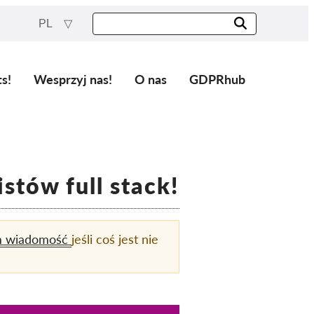
PL
ts!
Wesprzyj nas!
O nas
GDPRhub
tów full stack!
m wiadomość
jeśli coś jest nie