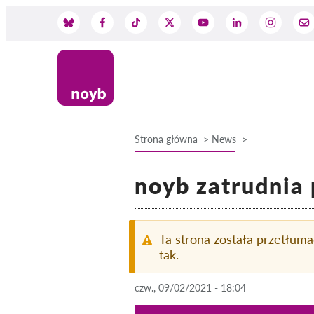
Przejdź
do
Social
treści
Media
Strona główna
News
Ścieżka
noyb zatrudnia
nawigacyjna
Ta strona została przetłum
tak.
czw., 09/02/2021 - 18:04