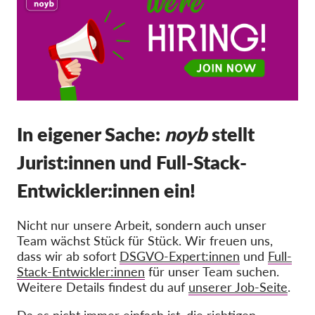
Mitgliedschaft
Spenden
Sponsoring
Spendenabsetzbarkeit
Member Login
In eigener Sache:
noyb
stellt
Jurist:innen und Full-Stack-
Über uns
Entwickler:innen ein!
Team
Jahresberichte
Nicht nur unsere Arbeit, sondern auch unser
Team wächst Stück für Stück. Wir freuen uns,
FAQs
dass wir ab sofort
DSGVO-Expert:innen
und
Full-
Jobs
Stack-Entwickler:innen
für unser Team suchen.
Weitere Details findest du auf
unserer Job-Seite
.
Verbandsklagen
Da es nicht immer einfach ist, die richtigen