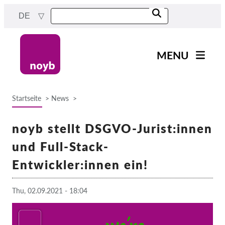
Skip
DE
to
main
content
MENU
Main
News
navigation
Startseite
News
Unsere Arbeit
Breadcrumb
Fälle nach Projekten
noyb stellt DSGVO-Jurist:innen
Fälle nach Behörden
und Full-Stack-
Fälle nach Unternehmen
Entwickler:innen ein!
Berichte & Ressourcen
Thu, 02.09.2021 - 18:04
Exercise your rights!
Jetzt Unterstützen!