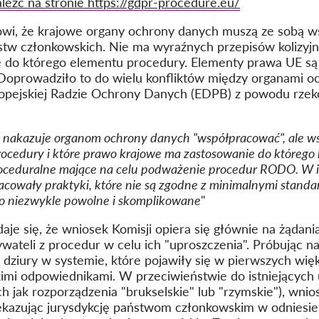
leźć na stronie https://gdpr-procedure.eu/
wi, że krajowe organy ochrony danych muszą ze sobą ws
stw członkowskich. Nie ma wyraźnych przepisów kolizyjn
 do którego elementu procedury. Elementy prawa UE są 
Doprowadziło to do wielu konfliktów między organami o
ropejskiej Radzie Ochrony Danych (EDPB) z powodu rze
nakazuje organom ochrony danych "współpracować", ale ws
procedury i które prawo krajowe ma zastosowanie do którego
proceduralne mające na celu podważenie procedur RODO. W
cowały praktyki, które nie są zgodne z minimalnymi standar
to niezwykle powolne i skomplikowane
"
je się, że wniosek Komisji opiera się głównie na żądani
ateli z procedur w celu ich "uproszczenia". Próbując n
e dziury w systemie, które pojawiły się w pierwszych w
kimi odpowiednikami. W przeciwieństwie do istniejących
h jak rozporządzenia "brukselskie" lub "rzymskie"), wnio
ekazując jurysdykcję państwom członkowskim w odniesien