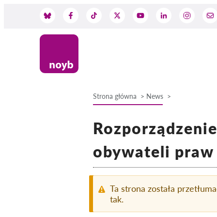
Przejdź
do
Social
treści
Media
Strona główna
News
Ścieżka
Rozporządzenie
nawigacyjna
obywateli praw
Ta strona została przetłum
tak.