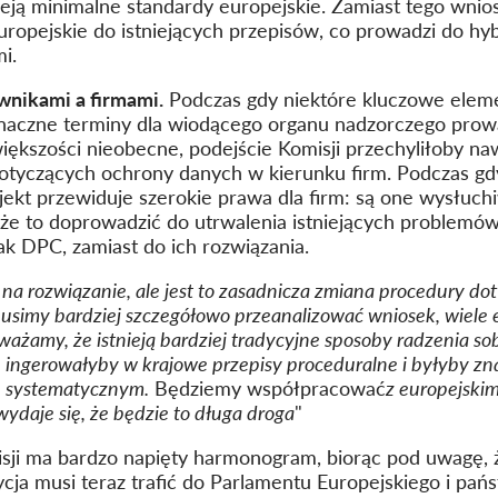
nieją minimalne standardy europejskie. Zamiast tego wnio
pejskie do istniejących przepisów, co prowadzi do hyb
i.
nikami a firmami.
Podczas gdy niektóre kluczowe eleme
 znaczne terminy dla wiodącego organu nadzorczego pr
większości nieobecne, podejście Komisji przechyliłoby na
tyczących ochrony danych w kierunku firm. Podczas gd
jekt przewiduje szerokie prawa dla firm: są one wysłuch
że to doprowadzić do utrwalenia istniejących problemów
ak DPC, zamiast do ich rozwiązania.
 na rozwiązanie, ale jest to zasadnicza zmiana procedury d
usimy bardziej szczegółowo przeanalizować wniosek, wiele 
żamy, że istnieją bardziej tradycyjne sposoby radzenia sob
 ingerowałyby w krajowe przepisy proceduralne i byłyby zna
e systematycznym.
Będziemy współpracować
z europejski
ydaje się, że będzie to długa droga
"
sji ma bardzo napięty harmonogram, biorąc pod uwagę, ż
cja musi teraz trafić do Parlamentu Europejskiego i pań