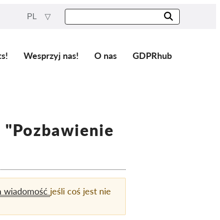
PL
ts!
Wesprzyj nas!
O nas
GDPRhub
 "Pozbawienie
m wiadomość
jeśli coś jest nie