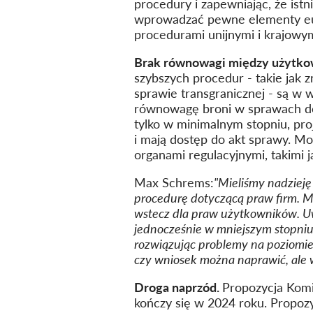
procedury i zapewniając, że ist
wprowadzać pewne elementy euro
procedurami unijnymi i krajowym
Brak równowagi między użytkow
szybszych procedur - takie jak
sprawie transgranicznej - są w 
równowagę broni w sprawach do
tylko w minimalnym stopniu, pro
i mają dostęp do akt sprawy. Mo
organami regulacyjnymi, takimi j
Max Schrems:
"Mieliśmy nadzieję
procedurę dotyczącą praw firm. M
wstecz dla praw użytkowników. Uwa
jednocześnie w mniejszym stopniu
rozwiązując problemy na poziomi
czy wniosek można naprawić, ale w
Droga naprzód.
Propozycja Komi
kończy się w 2024 roku. Propozy