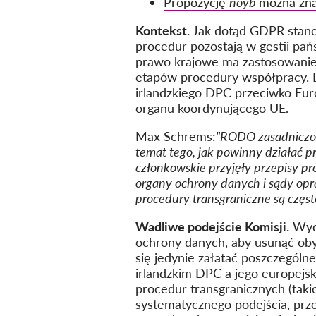
Propozycję
noyb
można zna
Kontekst.
Jak dotąd GDPR stano
procedur pozostają w gestii pań
prawo krajowe ma zastosowanie
etapów procedury współpracy. 
irlandzkiego DPC przeciwko Eu
organu koordynującego UE.
Max Schrems:
"RODO zasadniczo 
temat tego, jak powinny działać 
członkowskie przyjęły przepisy 
organy ochrony danych i sądy opra
procedury transgraniczne są częs
Wadliwe podejście Komisji.
Wyda
ochrony danych, aby usunąć obyw
się jedynie załatać poszczególn
irlandzkim DPC a jego europejs
procedur transgranicznych (takic
systematycznego podejścia, prz