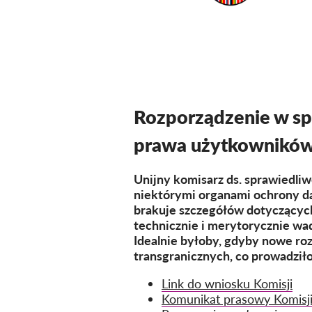
Rozporządzenie w sp
prawa użytkownikó
Unijny komisarz ds. sprawiedli
niektórymi organami ochrony d
brakuje szczegółów dotyczących 
technicznie i merytorycznie wad
Idealnie byłoby, gdyby nowe ro
transgranicznych, co prowadził
Link do wniosku Komisji
Komunikat prasowy Komisj