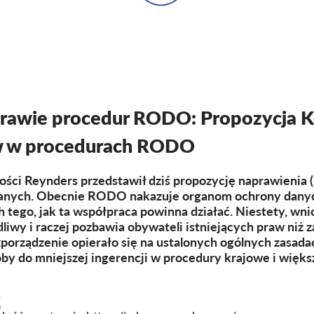
rawie procedur RODO: Propozycja Ko
w w procedurach RODO
wości Reynders przedstawił dziś propozycję naprawienia
anych. Obecnie RODO nakazuje organom ochrony danych
tego, jak ta współpraca powinna działać. Niestety, wni
liwy i raczej pozbawia obywateli istniejących praw niż
zporządzenie opierało się na ustalonych ogólnych zasad
oby do mniejszej ingerencji w procedury krajowe i więks
i