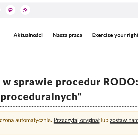
Aktualności
Nasza praca
Exercise your righ
Main
navigation
 w sprawie procedur RODO:
 proceduralnych"
aczona automatycznie.
Przeczytaj oryginał
lub
zostaw na