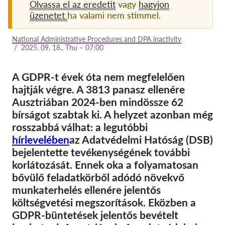
Olvassa el az eredetit
vagy
hagyjon
üzenetet
ha valami nem stimmel.
Tagság
Adományok
National Administrative Procedures and DPA inactivity
/
2025. 09. 18., Thu – 07:00
Szponzoráció
Tax deductability
A GDPR-t évek óta nem megfelelően
hajtják végre. A 3813 panasz ellenére
Tagi Belépés
Ausztriában 2024-ben mindössze 62
bírságot szabtak ki. A helyzet azonban még
Rólunk
rosszabbá válhat: a legutóbbi
hírlevelében
az Adatvédelmi Hatóság (DSB)
Csapat
bejelentette tevékenységének további
Éves Jelentések
korlátozását. Ennek oka a folyamatosan
bővülő feladatkörből adódó növekvő
GYK
munkaterhelés ellenére jelentős
Munkalehetőségek
költségvetési megszorítások. Eközben a
Collective Redress
GDPR-büntetések jelentős bevételt