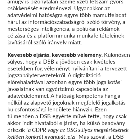
amúgy is bizonytalan személyzeti létszám gyors
csökkenését eredményezi. Ugyanakkor az
adatvédelmi hatóságra egyre több mamutfeladat
hárul az információszabadságról szóló törvény, a
mesterséges intelligencia, a politikai reklámok
célzása és a platformmunka munkafeltételeinek
javításáról szóló irányelv miatt.
Kevesebb eljárás, kevesebb vélemény.
Különösen
súlyos, hogy a DSB a jövőben csak kivételes
esetekben fog véleményt nyilvánítani a tervezett
jogszabálytervezetekről. A digitalizáció
előrehaladtával azonban egyre több jogalkotási
javaslatnak van egyértelmű kapcsolata az
adatvédelemmel. A hatóság kompetens hangja
nélkül az alapvető jogoknak megfelelő jogalkotás
kulcsfontosságú lendülete hiányzik. Ezen
túlmenően a DSB egyértelművé tette, hogy csak
akkor indít hivatalból eljárást, ha külső beadvány
érkezik
"a GDPR vagy az DSG súlyos megsértésének
kellően konkrét gyanúját jelzi"
Más szóval, a DSB