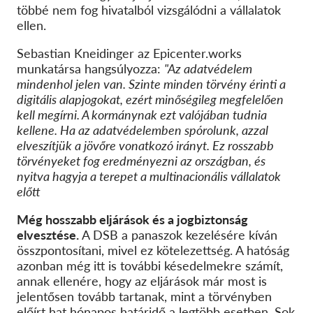
többé nem fog hivatalból vizsgálódni a vállalatok
ellen.
Sebastian Kneidinger az Epicenter.works
munkatársa hangsúlyozza:
"Az adatvédelem
mindenhol jelen van. Szinte minden törvény érinti a
digitális alapjogokat, ezért minőségileg megfelelően
kell megírni. A kormánynak ezt valójában tudnia
kellene. Ha az adatvédelemben spórolunk, azzal
elveszítjük a jövőre vonatkozó irányt. Ez rosszabb
törvényeket fog eredményezni az országban, és
nyitva hagyja a terepet a multinacionális vállalatok
előtt
Még hosszabb eljárások és a jogbiztonság
elvesztése.
A DSB a panaszok kezelésére kíván
összpontosítani, mivel ez kötelezettség. A hatóság
azonban még itt is további késedelmekre számít,
annak ellenére, hogy az eljárások már most is
jelentősen tovább tartanak, mint a törvényben
előírt hat hónapos határidő a legtöbb esetben. Sok