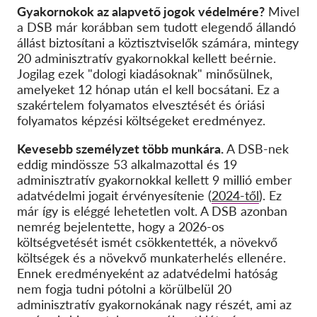
Gyakornokok az alapvető jogok védelmére?
Mivel
a DSB már korábban sem tudott elegendő állandó
állást biztosítani a köztisztviselők számára, mintegy
20 adminisztratív gyakornokkal kellett beérnie.
Jogilag ezek "dologi kiadásoknak" minősülnek,
amelyeket 12 hónap után el kell bocsátani. Ez a
szakértelem folyamatos elvesztését és óriási
folyamatos képzési költségeket eredményez.
Kevesebb személyzet több munkára.
A DSB-nek
eddig mindössze 53 alkalmazottal és 19
adminisztratív gyakornokkal kellett 9 millió ember
adatvédelmi jogait érvényesítenie (
2024-től
). Ez
már így is eléggé lehetetlen volt. A DSB azonban
nemrég bejelentette, hogy a 2026-os
költségvetését ismét csökkentették, a növekvő
költségek és a növekvő munkaterhelés ellenére.
Ennek eredményeként az adatvédelmi hatóság
nem fogja tudni pótolni a körülbelül 20
adminisztratív gyakornokának nagy részét, ami az