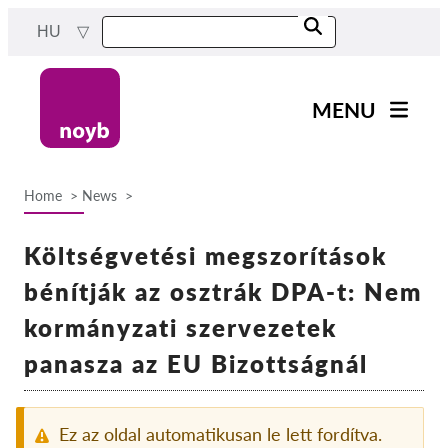
Skip
HU
to
main
content
MENU
Main
Hírek
navigation
Home
News
A Munkánk
Breadcrumb
Projektek
Költségvetési megszorítások
Ügyek Hatóságonként
bénítják az osztrák DPA-t: Nem
Ügyek Tásaságonként
kormányzati szervezetek
Reports & Resources
panasza az EU Bizottságnál
Exercise your rights!
Ez az oldal automatikusan le lett fordítva.
Támogass bennnünket!